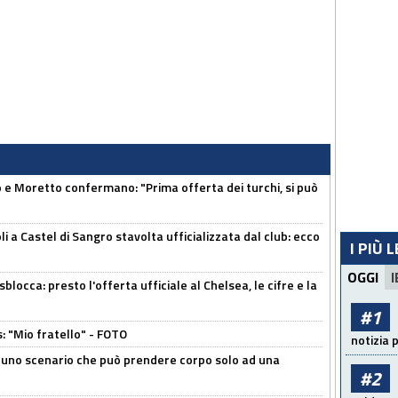
 Moretto confermano: "Prima offerta dei turchi, si può
a Castel di Sangro stavolta ufficializzata dal club: ecco
I PIÙ 
OGGI
I
sblocca: presto l'offerta ufficiale al Chelsea, le cifre e la
#1
: "Mio fratello" - FOTO
notizia 
 uno scenario che può prendere corpo solo ad una
#2