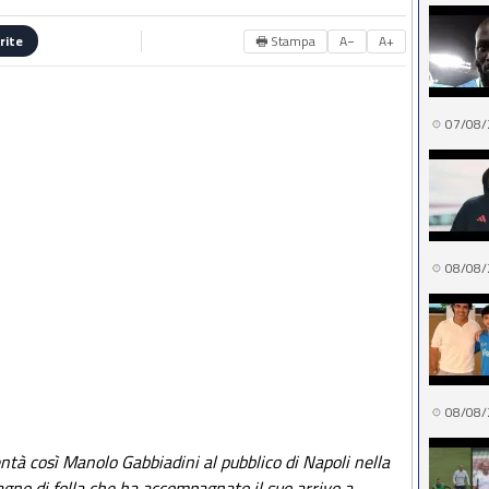
🖶 Stampa
A−
A+
rite
07/08/
08/08/
08/08/
ntà così Manolo Gabbiadini al pubblico di Napoli nella
gno di folla che ha accompagnato il suo arrivo a