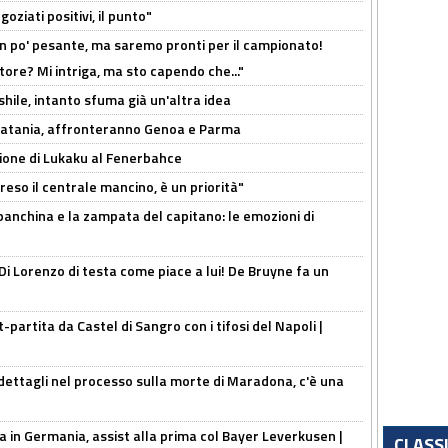
oziati positivi, il punto"
n po' pesante, ma saremo pronti per il campionato!
tore? Mi intriga, ma sto capendo che..."
shile, intanto sfuma già un'altra idea
e Catania, affronteranno Genoa e Parma
sione di Lukaku al Fenerbahce
reso il centrale mancino, è un priorità"
 panchina e la zampata del capitano: le emozioni di
Di Lorenzo di testa come piace a lui! De Bruyne fa un
t-partita da Castel di Sangro con i tifosi del Napoli |
ettagli nel processo sulla morte di Maradona, c'è una
a in Germania, assist alla prima col Bayer Leverkusen |
CLASS