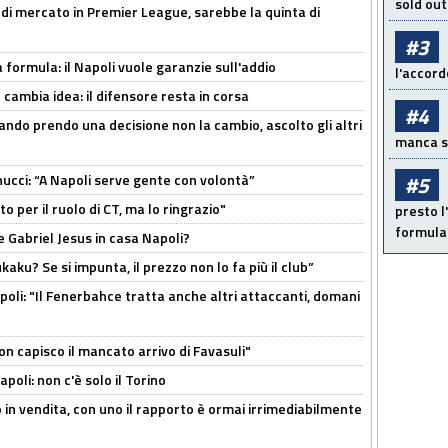
sold out
 di mercato in Premier League, sarebbe la quinta di
#3
a formula: il Napoli vuole garanzie sull'addio
l'accord
n cambia idea: il difensore resta in corsa
#4
ndo prendo una decisione non la cambio, ascolto gli altri
manca sol
cci: “A Napoli serve gente con volontà”
#5
 per il ruolo di CT, ma lo ringrazio"
presto l'
formula 
 Gabriel Jesus in casa Napoli?
kaku? Se si impunta, il prezzo non lo fa più il club”
poli: "Il Fenerbahce tratta anche altri attaccanti, domani
non capisco il mancato arrivo di Favasuli"
poli: non c'è solo il Torino
 in vendita, con uno il rapporto è ormai irrimediabilmente