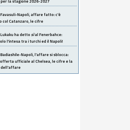
 per la stagione 2026-2027
Favasuli-Napoli, affare fatto: c'è
o col Catanzaro, le cifre
Lukaku ha detto
sì
al Fenerbahce:
o l'intesa tra i turchi ed il Napoli!
Badiashile-Napoli, l'affare si sblocca:
offerta ufficiale al Chelsea, le cifre e la
dell'affare