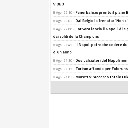
VIDEO
Fenerbahce: pronto il piano 
8 Ago, 22:10 -
Dal Belgio la frenata: "Non c
8 Ago, 22:02 -
CorSera lancia il Napoli: è l
8 Ago, 22:00 -
dai soldi della Champions
Il Napoli potrebbe cedere due
8 Ago, 21:45 -
di un anno
Due calciatori del Napoli non
8 Ago, 21:30 -
Torino: affondo per Folorunsh
8 Ago, 21:15 -
Moretto: "Accordo totale Luk
8 Ago, 21:03 -