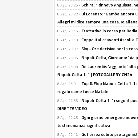
Schira: "Rinnovo Anguissa, neg
8 Ago, 23:25 -
Di Lorenzo: "Gamba ancora u
8 Ago, 23:22 -
Allegri mi dice sempre una cosa. Io allena
Trattativa in corso per Badia
8 Ago, 23:15 -
Coppa Italia: avanti Ascoli 
8 Ago, 23:10 -
Sky - Ore decisive per la ces
8 Ago, 23:07 -
Napoli-Celta, Giordano: "Va p
8 Ago, 23:05 -
De Laurentiis 'aggiunto' alla
8 Ago, 23:03 -
Napoli-Celta 1-1 | FOTOGALLERY CN24
Top & Flop Napoli-Celta 1-1: 
8 Ago, 23:01 -
regalo come fosse Natale
Napoli-Celta 1-1: segui il pos
8 Ago, 22:55 -
DIRETTA VIDEO
Ogni giorno emergono nuovi d
8 Ago, 22:45 -
testimonianza significativa
Gutierrez subito protagonist
8 Ago, 22:14 -