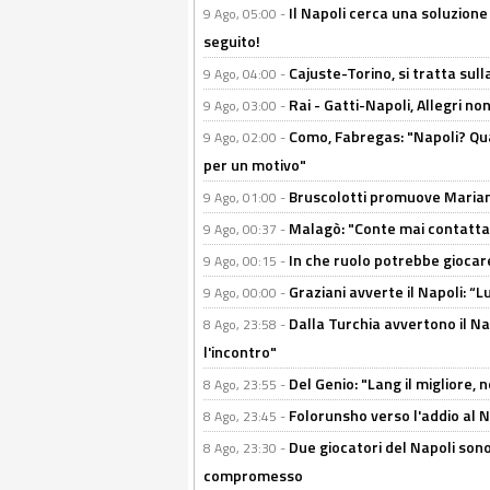
Il Napoli cerca una soluzione
9 Ago, 05:00 -
seguito!
Cajuste-Torino, si tratta sull
9 Ago, 04:00 -
Rai - Gatti-Napoli, Allegri no
9 Ago, 03:00 -
Como, Fabregas: "Napoli? Qua
9 Ago, 02:00 -
per un motivo"
Bruscolotti promuove Marianu
9 Ago, 01:00 -
Malagò: "Conte mai contattato
9 Ago, 00:37 -
In che ruolo potrebbe giocare
9 Ago, 00:15 -
Graziani avverte il Napoli: “Lu
9 Ago, 00:00 -
Dalla Turchia avvertono il Na
8 Ago, 23:58 -
l'incontro"
Del Genio: "Lang il migliore, 
8 Ago, 23:55 -
Folorunsho verso l'addio al Na
8 Ago, 23:45 -
Due giocatori del Napoli sono
8 Ago, 23:30 -
compromesso