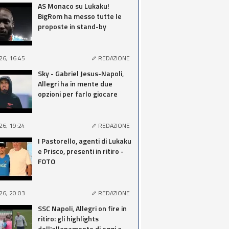
AS Monaco su Lukaku!
BigRom ha messo tutte le
proposte in stand-by
26, 16:45
REDAZIONE
Sky - Gabriel Jesus-Napoli,
Allegri ha in mente due
opzioni per farlo giocare
26, 19:24
REDAZIONE
I Pastorello, agenti di Lukaku
e Prisco, presenti in ritiro -
FOTO
26, 20:03
REDAZIONE
SSC Napoli, Allegri on fire in
ritiro: gli highlights
dell'allenamento di oggi a