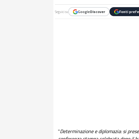
Google
Discover
Fonti prefe
Seguici su
"
Dete​rminazione e diplomazia: si prese
conferenza stampa celebrata dopo il ba