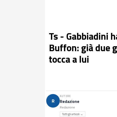
Ts - Gabbiadini 
Buffon: già due g
tocca a lui
AUTORE
R
Redazione
Redazione
Tutti gli articoli →