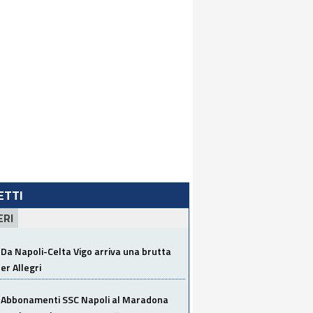
LETTI
ERI
Da Napoli-Celta Vigo arriva una brutta
per Allegri
Abbonamenti SSC Napoli al Maradona