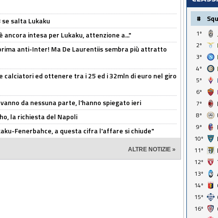
#
Sq
B se salta Lukaku
1º
'è ancora intesa per Lukaku, attenzione a..."
2º
a prima anti-Inter! Ma De Laurentiis sembra più attratto
3º
4º
 calciatori ed ottenere tra i 25 ed i 32mln di euro nel giro
5º
6º
 vanno da nessuna parte, l'hanno spiegato ieri
7º
8º
o, la richiesta del Napoli
9º
aku-Fenerbahce, a questa cifra l'affare si chiude"
10º
11º
ALTRE NOTIZIE »
12º
13º
14º
15º
16º