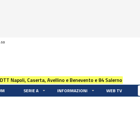
:50
 DTT Napoli, Caserta, Avellino e Benevento e 84 Salerno
UM
SERIE A
INFORMAZIONI
WEB TV