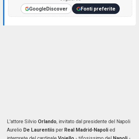
Google
Discover
Fonti preferite
L'attore Silvio
Orlando
, invitato dal presidente del Napoli
Aurelio
De Laurentiis
per
Real Madrid-Napoli
ed
interprete del cardinale
Voiello
- tifosissimo del
Napoli
-