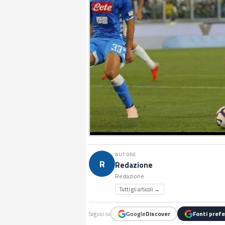
AUTORE
R
Redazione
Redazione
Tutti gli articoli →
Google
Discover
Fonti prefe
Seguici su