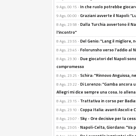
In che ruolo potrebbe giocare
9 Ago, 00:15 -
Graziani avverte il Napoli: “Lu
9 Ago, 00:00 -
Dalla Turchia avvertono il Na
8 Ago, 23:58 -
l'incontro"
Del Genio: "Lang il migliore, 
8 Ago, 23:55 -
Folorunsho verso l'addio al Na
8 Ago, 23:45 -
Due giocatori del Napoli sono
8 Ago, 23:30 -
compromesso
Schira: "Rinnovo Anguissa, neg
8 Ago, 23:25 -
Di Lorenzo: "Gamba ancora u
8 Ago, 23:22 -
Allegri mi dice sempre una cosa. Io allena
Trattativa in corso per Badia
8 Ago, 23:15 -
Coppa Italia: avanti Ascoli 
8 Ago, 23:10 -
Sky - Ore decisive per la ces
8 Ago, 23:07 -
Napoli-Celta, Giordano: "Va p
8 Ago, 23:05 -
De Laurentiis 'aggiunto' alla