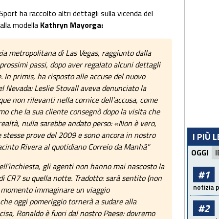
Sport ha raccolto altri dettagli sulla vicenda del
alla modella
Kathryn Mayorga:
zia metropolitana di Las Vegas, raggiunto dalla
 prossimi passi, dopo aver regalato alcuni dettagli
 In primis, ha risposto alle accuse del nuovo
el Nevada: Leslie Stovall aveva denunciato la
ue non rilevanti nella cornice dell’accusa, come
timo che la sua cliente consegnò dopo la visita che
 realtà, nulla sarebbe andato perso: «Non è vero,
e stesse prove del 2009 e sono ancora in nostro
I PIÙ 
Jacinto Rivera al quotidiano Correio da Manhã"
OGGI
I
ell’inchiesta, gli agenti non hanno mai nascosto la
#1
di CR7 su quella notte. Tradotto: sarà sentito (non
notizia 
 al momento immaginare un viaggio
 che oggi pomeriggio tornerà a sudare alla
#2
cisa, Ronaldo è fuori dal nostro Paese: dovremo