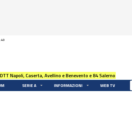
:40
 DTT Napoli, Caserta, Avellino e Benevento e 84 Salerno
UM
SERIE A
INFORMAZIONI
WEB TV