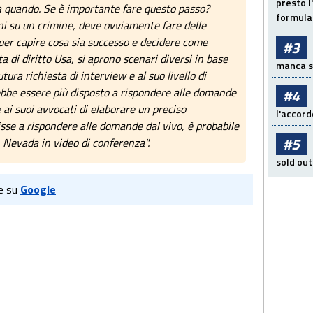
presto l'
a quando. Se è importante fare questo passo?
formula 
ni su un crimine, deve ovviamente fare delle
er capire cosa sia successo e decidere come
#3
a di diritto Usa, si aprono scenari diversi in base
manca sol
tura richiesta di interview e al suo livello di
rebbe essere più disposto a rispondere alle domande
#4
 ai suoi avvocati di elaborare un preciso
l'accord
sse a rispondere alle domande dal vivo, è probabile
#5
n Nevada in video di conferenza".
sold out
e su
Google