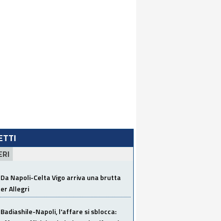
LETTI
ERI
Da Napoli-Celta Vigo arriva una brutta
per Allegri
Badiashile-Napoli, l'affare si sblocca: