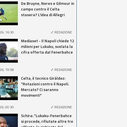
De Bruyne, Neres e Gilmour in
campo contro il Celta
stasera? L'idea di Allegri
26, 16:30
REDAZIONE
Mediaset - Il Napoli chiede 12
milioni per Lukaku, svelata la
cifra offerta dal Fenerbahce
26, 19:58
REDAZIONE
Celta, il tecnico Giráldez:
"Rotazioni contro il Napoli.
Mercato? Ci saranno
movimenti"
26, 00:30
REDAZIONE
Schira: "Lukaku-Fenerbahce
si procede, rifiutate altre tre
offerte: la richiesta del