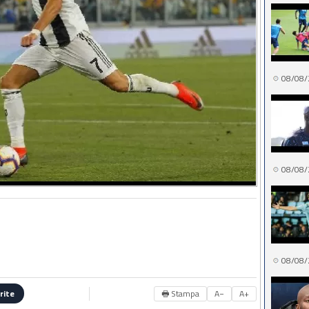
08/08/
08/08/
08/08/
🖶 Stampa
A−
A+
rite