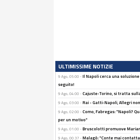
ULTIMISSIME NOTIZIE
Il Napoli cerca una soluzione
9 Ago, 05:00 -
seguito!
Cajuste-Torino, si tratta sull
9 Ago, 04:00 -
Rai - Gatti-Napoli, Allegri no
9 Ago, 03:00 -
Como, Fabregas: "Napoli? Qua
9 Ago, 02:00 -
per un motivo"
Bruscolotti promuove Marianu
9 Ago, 01:00 -
Malagò: "Conte mai contattato
9 Ago, 00:37 -