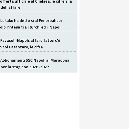
offerta ufficiale al Chelsea, le cifre e la
dell'affare
Lukaku ha detto
sì
al Fenerbahce:
o l'intesa tra i turchi ed il Napoli!
Favasuli-Napoli, affare fatto: c'è
o col Catanzaro, le cifre
Abbonamenti SSC Napoli al Maradona
 per la stagione 2026-2027