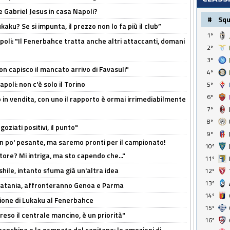
 Gabriel Jesus in casa Napoli?
#
Sq
kaku? Se si impunta, il prezzo non lo fa più il club”
1º
poli: "Il Fenerbahce tratta anche altri attaccanti, domani
2º
3º
non capisco il mancato arrivo di Favasuli"
4º
poli: non c'è solo il Torino
5º
6º
 in vendita, con uno il rapporto è ormai irrimediabilmente
7º
8º
oziati positivi, il punto"
9º
n po' pesante, ma saremo pronti per il campionato!
10º
tore? Mi intriga, ma sto capendo che..."
11º
shile, intanto sfuma già un'altra idea
12º
13º
e Catania, affronteranno Genoa e Parma
14º
sione di Lukaku al Fenerbahce
15º
reso il centrale mancino, è un priorità"
16º
 panchina e la zampata del capitano: le emozioni di