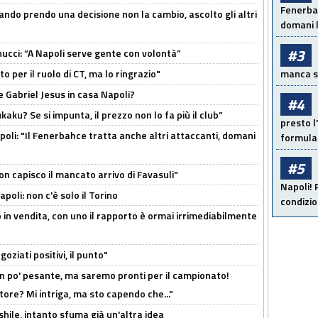
Fenerbah
ndo prendo una decisione non la cambio, ascolto gli altri
domani l
#3
cci: “A Napoli serve gente con volontà”
 per il ruolo di CT, ma lo ringrazio"
manca sol
 Gabriel Jesus in casa Napoli?
#4
kaku? Se si impunta, il prezzo non lo fa più il club”
presto l'
poli: "Il Fenerbahce tratta anche altri attaccanti, domani
formula 
#5
non capisco il mancato arrivo di Favasuli"
Napoli! 
poli: non c'è solo il Torino
condizio
 in vendita, con uno il rapporto è ormai irrimediabilmente
oziati positivi, il punto"
n po' pesante, ma saremo pronti per il campionato!
tore? Mi intriga, ma sto capendo che..."
shile, intanto sfuma già un'altra idea