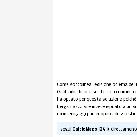
Come sottolinea l'edizione odierna de 'I
Gabbiadini hanno scelto i loro numeri di 
ha optato per questa soluzione poiché è 
bergamasco si è invece ispirato a un suo
monteingaggi partenopeo adesso sfiora
segui
CalcioNapoli24.it
direttament