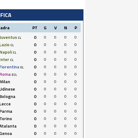
IFICA
uadra
PT
G
V
N
P
Juventus
0
0
0
0
0
CL
Lazio
0
0
0
0
0
CL
Napoli
0
0
0
0
0
CL
Inter
0
0
0
0
0
CL
Fiorentina
0
0
0
0
0
EL
Roma
0
0
0
0
0
ECL
Milan
0
0
0
0
0
Udinese
0
0
0
0
0
Bologna
0
0
0
0
0
Lecce
0
0
0
0
0
Parma
0
0
0
0
0
Torino
0
0
0
0
0
Atalanta
0
0
0
0
0
Genoa
0
0
0
0
0