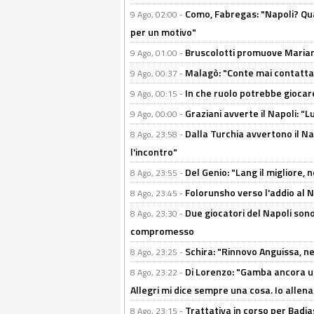
Como, Fabregas: "Napoli? Qua
9 Ago, 02:00 -
per un motivo"
Bruscolotti promuove Marianu
9 Ago, 01:00 -
Malagò: "Conte mai contattato
9 Ago, 00:37 -
In che ruolo potrebbe giocare
9 Ago, 00:15 -
Graziani avverte il Napoli: “Lu
9 Ago, 00:00 -
Dalla Turchia avvertono il Na
8 Ago, 23:58 -
l'incontro"
Del Genio: "Lang il migliore, 
8 Ago, 23:55 -
Folorunsho verso l'addio al Na
8 Ago, 23:45 -
Due giocatori del Napoli sono
8 Ago, 23:30 -
compromesso
Schira: "Rinnovo Anguissa, neg
8 Ago, 23:25 -
Di Lorenzo: "Gamba ancora u
8 Ago, 23:22 -
Allegri mi dice sempre una cosa. Io allena
Trattativa in corso per Badia
8 Ago, 23:15 -