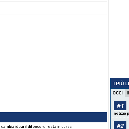
I PIÙ 
OGGI
I
#1
notizia 
#2
n cambia idea: il difensore resta in corsa