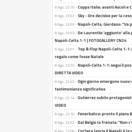
Coppa Italia: avanti Ascoli 
8 Ago, 23:10 -
Sky - Ore decisive per la ces
8 Ago, 23:07 -
Napoli-Celta, Giordano: "Va p
8 Ago, 23:05 -
De Laurentiis 'aggiunto' alla
8 Ago, 23:03 -
Napoli-Celta 1-1 | FOTOGALLERY CN24
Top & Flop Napoli-Celta 1-1: 
8 Ago, 23:01 -
regalo come fosse Natale
Napoli-Celta 1-1: segui il pos
8 Ago, 22:55 -
DIRETTA VIDEO
Ogni giorno emergono nuovi d
8 Ago, 22:45 -
testimonianza significativa
Gutierrez subito protagonist
8 Ago, 22:14 -
VIDEO
Fenerbahce: pronto il piano 
8 Ago, 22:10 -
Dal Belgio la frenata: "Non c
8 Ago, 22:02 -
CorSera lancia il Napoli: è l
8 Ago, 22:00 -