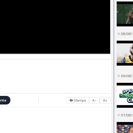
08/08/
09/08/
🖶 Stampa
A−
A+
rite
07/08/