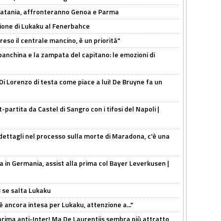
e Catania, affronteranno Genoa e Parma
sione di Lukaku al Fenerbahce
reso il centrale mancino, è un priorità"
 panchina e la zampata del capitano: le emozioni di
Di Lorenzo di testa come piace a lui! De Bruyne fa un
t-partita da Castel di Sangro con i tifosi del Napoli |
ettagli nel processo sulla morte di Maradona, c'è una
a in Germania, assist alla prima col Bayer Leverkusen |
B se salta Lukaku
'è ancora intesa per Lukaku, attenzione a..."
a prima anti-Inter! Ma De Laurentiis sembra più attratto