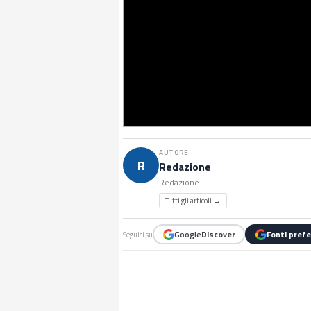
AUTORE
R
Redazione
Redazione
Tutti gli articoli →
Google
Discover
Fonti prefe
Seguici su