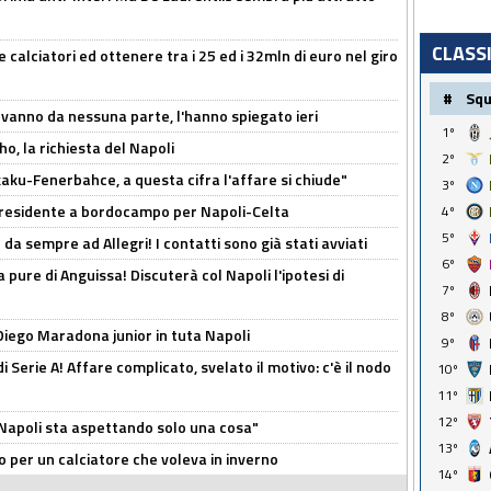
CLASS
 calciatori ed ottenere tra i 25 ed i 32mln di euro nel giro
#
Sq
 vanno da nessuna parte, l'hanno spiegato ieri
1º
o, la richiesta del Napoli
2º
aku-Fenerbahce, a questa cifra l'affare si chiude"
3º
 Presidente a bordocampo per Napoli-Celta
4º
5º
da sempre ad Allegri! I contatti sono già stati avviati
6º
a pure di Anguissa! Discuterà col Napoli l'ipotesi di
7º
8º
Diego Maradona junior in tuta Napoli
9º
di Serie A! Affare complicato, svelato il motivo: c'è il nodo
10º
11º
12º
l Napoli sta aspettando solo una cosa"
13º
ivo per un calciatore che voleva in inverno
14º