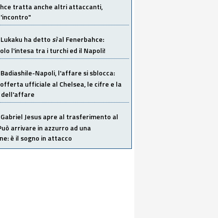
ce tratta anche altri attaccanti,
'incontro"
Lukaku ha detto
sì
al Fenerbahce:
o l'intesa tra i turchi ed il Napoli!
Badiashile-Napoli, l'affare si sblocca:
offerta ufficiale al Chelsea, le cifre e la
dell'affare
Gabriel Jesus apre al trasferimento al
Può arrivare in azzurro ad una
ne: è il sogno in attacco