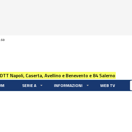
:50
 DTT Napoli, Caserta, Avellino e Benevento e 84 Salerno
UM
SERIE A
INFORMAZIONI
WEB TV