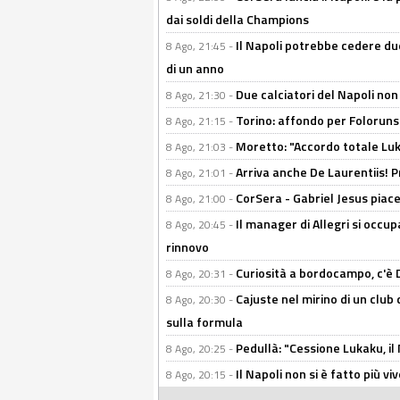
dai soldi della Champions
Il Napoli potrebbe cedere due
8 Ago, 21:45 -
di un anno
Due calciatori del Napoli non
8 Ago, 21:30 -
Torino: affondo per Folorunsh
8 Ago, 21:15 -
Moretto: "Accordo totale Luk
8 Ago, 21:03 -
Arriva anche De Laurentiis!
8 Ago, 21:01 -
CorSera - Gabriel Jesus piace 
8 Ago, 21:00 -
Il manager di Allegri si occup
8 Ago, 20:45 -
rinnovo
Curiosità a bordocampo, c'è 
8 Ago, 20:31 -
Cajuste nel mirino di un club 
8 Ago, 20:30 -
sulla formula
Pedullà: "Cessione Lukaku, i
8 Ago, 20:25 -
Il Napoli non si è fatto più v
8 Ago, 20:15 -