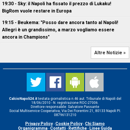
19:30 - Sky: il Napoli ha fissato il prezzo di Lukaku!
BigRom vuole restare in Europa
19:15 - Beukema: "Posso dare ancora tanto al Napoli!
Allegri è un grandissimo, a marzo vogliamo essere
ancora in Champions"
Altre Notizie »
CalcioNapoli24.it
testata giornalistica n.46 aut. Tribunale di Napoli del
18/06/2010 - N. registrazione ROC-27006.
Direttore responsabile: Salvatore Passante
Social Multiservice Cooperativa, Via Dei Fiorentini 21, 80133 Napoli P.I.
08796131210
Privacy Policy
Cookie Policy
Chi Siamo
-
-
Organigramma
Contatti
Rettifiche
Linee Guida
-
-
-