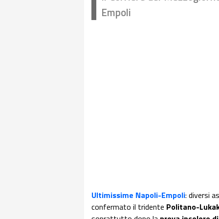
Empoli
Ultimissime Napoli-Empoli
: diversi 
confermato il tridente
Politano-Luka
soprattutto dopo la
prova incolore d