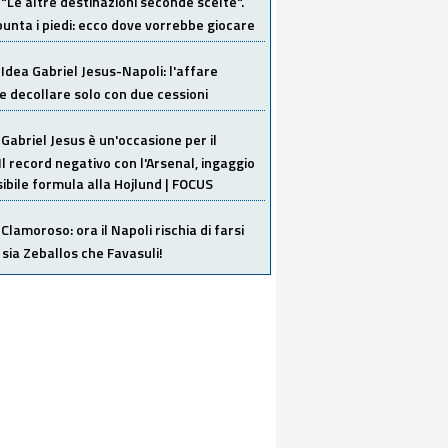
"Le altre destinazioni seconde scelte".
unta i piedi: ecco dove vorrebbe giocare
Idea Gabriel Jesus-Napoli: l'affare
 decollare solo con due cessioni
Gabriel Jesus è un'occasione per il
Il record negativo con l'Arsenal, ingaggio
sibile formula alla Hojlund | FOCUS
Clamoroso: ora il Napoli rischia di farsi
 sia Zeballos che Favasuli!