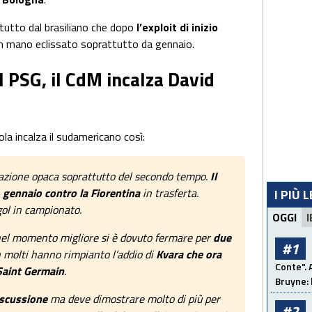
ttutto dal brasiliano che dopo
l’exploit di inizio
n mano eclissato soprattutto da gennaio.
 PSG, il CdM incalza David
ola incalza il sudamericano così:
tazione opaca soprattutto del secondo tempo.
Il
4 gennaio contro la Fiorentina
in trasferta.
I PIÙ 
gol in campionato.
OGGI
I
nel momento migliore si è dovuto fermare per
due
#1
 molti hanno rimpianto l’addio di
Kvara che ora
Conte". 
 Saint Germain
.
Bruyne: 
iscussione
ma deve dimostrare molto di più per
#2