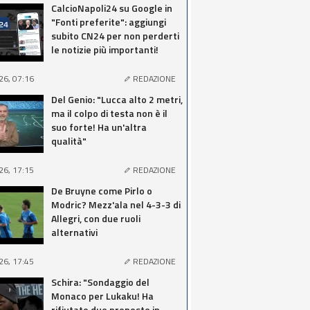
CalcioNapoli24 su Google in
"Fonti preferite": aggiungi
subito CN24 per non perderti
le notizie più importanti!
26, 07:16
REDAZIONE
Del Genio: "Lucca alto 2 metri,
ma il colpo di testa non è il
suo forte! Ha un'altra
qualità"
26, 17:15
REDAZIONE
De Bruyne come Pirlo o
Modric? Mezz'ala nel 4-3-3 di
Allegri, con due ruoli
alternativi
26, 17:45
REDAZIONE
Schira: "Sondaggio del
Monaco per Lukaku! Ha
rifiutato due proposte in