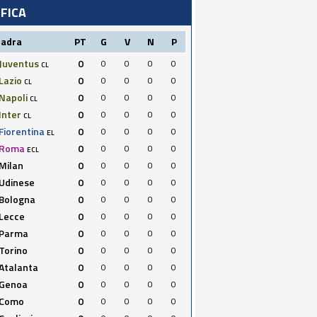
IFICA
uadra
PT
G
V
N
P
Juventus
0
0
0
0
0
CL
Lazio
0
0
0
0
0
CL
Napoli
0
0
0
0
0
CL
Inter
0
0
0
0
0
CL
Fiorentina
0
0
0
0
0
EL
Roma
0
0
0
0
0
ECL
Milan
0
0
0
0
0
Udinese
0
0
0
0
0
Bologna
0
0
0
0
0
Lecce
0
0
0
0
0
Parma
0
0
0
0
0
Torino
0
0
0
0
0
Atalanta
0
0
0
0
0
Genoa
0
0
0
0
0
Como
0
0
0
0
0