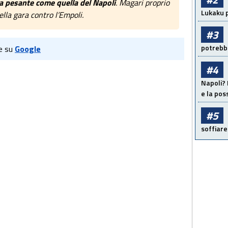
ia pesante come quella del Napoli
. Magari proprio
Lukaku p
lla gara contro l’Empoli.
#3
potrebbe
e su
Google
#4
Napoli? 
e la pos
#5
soffiare