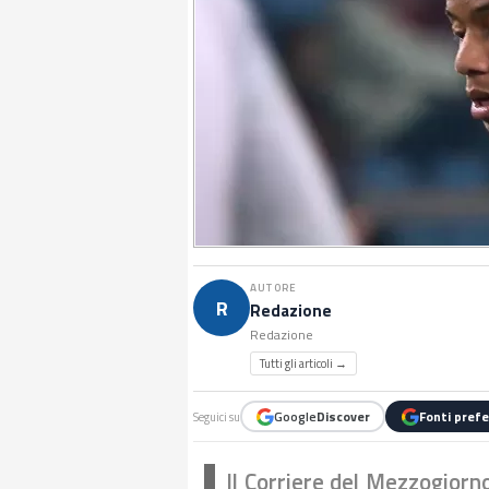
AUTORE
R
Redazione
Redazione
Tutti gli articoli →
Google
Discover
Fonti prefe
Seguici su
Il Corriere del Mezzogiorno