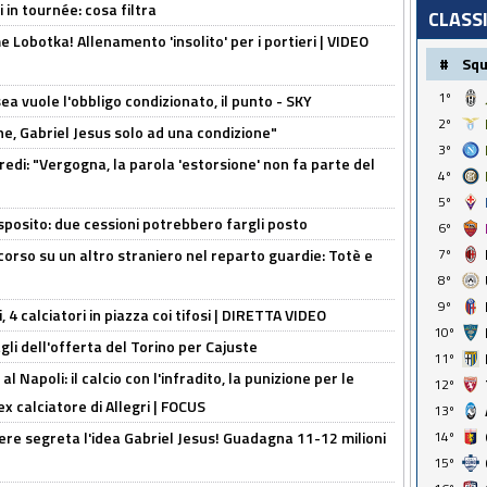
 in tournée: cosa filtra
CLASS
 Lobotka! Allenamento 'insolito' per i portieri | VIDEO
#
Sq
1º
sea vuole l'obbligo condizionato, il punto - SKY
2º
e, Gabriel Jesus solo ad una condizione"
3º
redi: "Vergogna, la parola 'estorsione' non fa parte del
4º
5º
sposito: due cessioni potrebbero fargli posto
6º
7º
 corso su un altro straniero nel reparto guardie: Totè e
8º
9º
, 4 calciatori in piazza coi tifosi | DIRETTA VIDEO
10º
gli dell'offerta del Torino per Cajuste
11º
 Napoli: il calcio con l'infradito, la punizione per le
12º
ex calciatore di Allegri | FOCUS
13º
14º
nere segreta l'idea Gabriel Jesus! Guadagna 11-12 milioni
15º