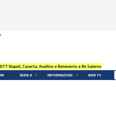
0
 DTT Napoli, Caserta, Avellino e Benevento e 84 Salerno
UM
SERIE A
INFORMAZIONI
WEB TV