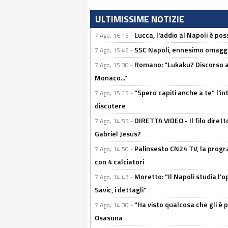
ULTIMISSIME NOTIZIE
Lucca, l'addio al Napoli è poss
7 Ago, 16:15 -
SSC Napoli, ennesimo omaggi
7 Ago, 15:45 -
Romano: "Lukaku? Discorso ap
7 Ago, 15:30 -
Monaco..."
"Spero capiti anche a te" l'i
7 Ago, 15:15 -
discutere
DIRETTA VIDEO - Il filo dirett
7 Ago, 14:55 -
Gabriel Jesus?
Palinsesto CN24 TV, la progr
7 Ago, 14:50 -
con 4 calciatori
Moretto: "Il Napoli studia l’o
7 Ago, 14:43 -
Savic, i dettagli"
"Ha visto qualcosa che gli è 
7 Ago, 14:30 -
Osasuna