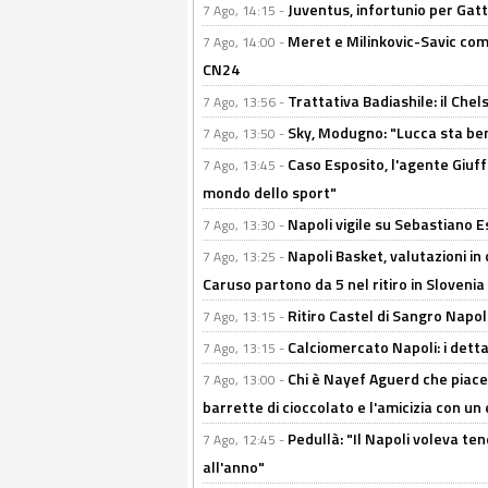
Juventus, infortunio per Gatti
7 Ago, 14:15 -
Meret e Milinkovic-Savic come
7 Ago, 14:00 -
CN24
Trattativa Badiashile: il Chel
7 Ago, 13:56 -
Sky, Modugno: "Lucca sta ben
7 Ago, 13:50 -
Caso Esposito, l'agente Giuff
7 Ago, 13:45 -
mondo dello sport"
Napoli vigile su Sebastiano E
7 Ago, 13:30 -
Napoli Basket, valutazioni in
7 Ago, 13:25 -
Caruso partono da 5 nel ritiro in Slovenia
Ritiro Castel di Sangro Napoli
7 Ago, 13:15 -
Calciomercato Napoli: i detta
7 Ago, 13:15 -
Chi è Nayef Aguerd che piace al
7 Ago, 13:00 -
barrette di cioccolato e l'amicizia con un 
Pedullà: "Il Napoli voleva te
7 Ago, 12:45 -
all'anno"