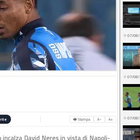
07/08/
07/08/
07/08/
🖶 Stampa
A−
A+
rite
 incalza David Neres in vista di Napoli-