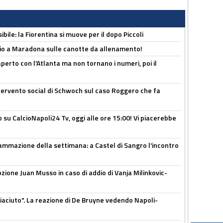
ibile: la Fiorentina si muove per il dopo Piccoli
o a Maradona sulle canotte da allenamento!
erto con l'Atlanta ma non tornano i numeri, poi il
ntervento social di Schwoch sul caso Roggero che fa
o su CalcioNapoli24 Tv, oggi alle ore 15:00! Vi piacerebbe
ammazione della settimana: a Castel di Sangro l'incontro
pzione Juan Musso in caso di addio di Vanja Milinkovic-
piaciuto". La reazione di De Bruyne vedendo Napoli-