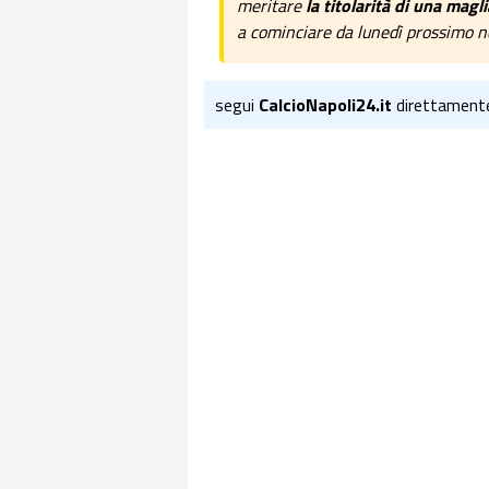
meritare
la titolarità di una magl
a cominciare da lunedì prossimo ne
segui
CalcioNapoli24.it
direttament