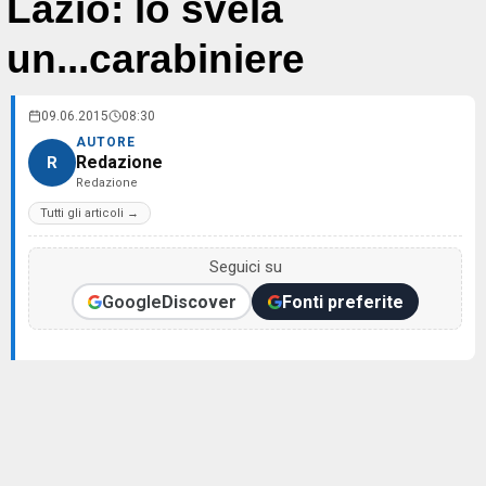
Lazio: lo svela
un...carabiniere
09.06.2015
08:30
AUTORE
Redazione
R
Redazione
Tutti gli articoli →
Seguici su
Google
Discover
Fonti preferite