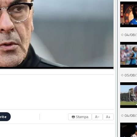
04/08/
05/08/
04/08/
🖶 Stampa
A−
A+
rite