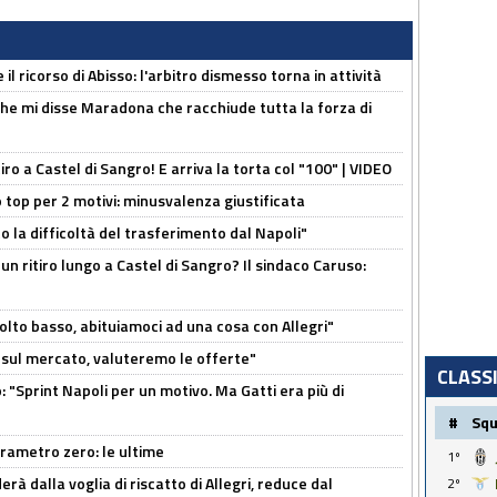
il ricorso di Abisso: l'arbitro dismesso torna in attività
 che mi disse Maradona che racchiude tutta la forza di
tiro a Castel di Sangro! E arriva la torta col "100" | VIDEO
 top per 2 motivi: minusvalenza giustificata
to la difficoltà del trasferimento dal Napoli"
un ritiro lungo a Castel di Sangro? Il sindaco Caruso:
olto basso, abituiamoci ad una cosa con Allegri"
 è sul mercato, valuteremo le offerte"
CLASS
: "Sprint Napoli per un motivo. Ma Gatti era più di
#
Sq
arametro zero: le ultime
1º
à dalla voglia di riscatto di Allegri, reduce dal
2º