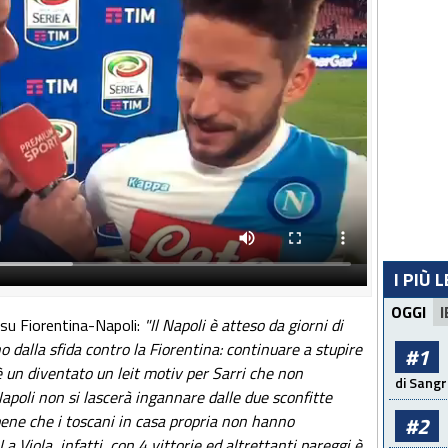
I PIÙ 
OGGI
I
 su Fiorentina-Napoli:
"Il Napoli è atteso da giorni di
o dalla sfida contro la Fiorentina: continuare a stupire
#1
 è un diventato un leit motiv per Sarri che non
di Sangr
Napoli non si lascerà ingannare dalle due sconfitte
ene che i toscani in casa propria non hanno
#2
a Viola, infatti, con 4 vittorie ed altrettanti pareggi è