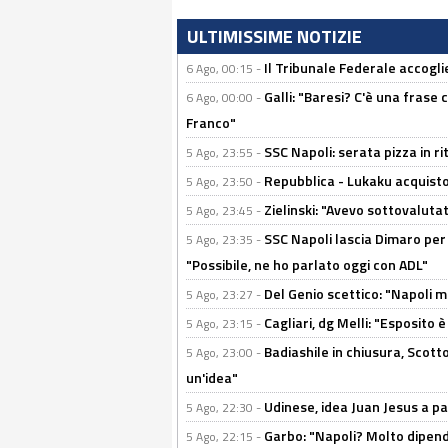
ULTIMISSIME NOTIZIE
Il Tribunale Federale accoglie 
6 Ago, 00:15 -
Galli: "Baresi? C'è una frase
6 Ago, 00:00 -
Franco"
SSC Napoli: serata pizza in ri
5 Ago, 23:55 -
Repubblica - Lukaku acquisto
5 Ago, 23:50 -
Zielinski: "Avevo sottovaluta
5 Ago, 23:45 -
SSC Napoli lascia Dimaro per 
5 Ago, 23:35 -
"Possibile, ne ho parlato oggi con ADL"
Del Genio scettico: "Napoli m
5 Ago, 23:27 -
Cagliari, dg Melli: "Esposito
5 Ago, 23:15 -
Badiashile in chiusura, Scotto
5 Ago, 23:00 -
un'idea"
Udinese, idea Juan Jesus a p
5 Ago, 22:30 -
Garbo: "Napoli? Molto dipender
5 Ago, 22:15 -