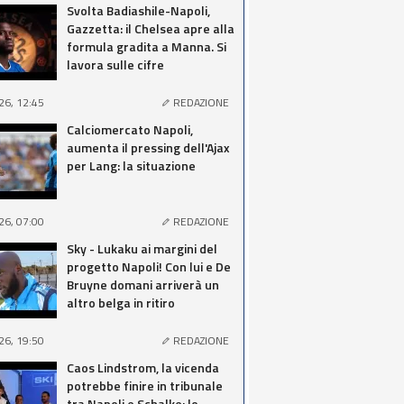
Svolta Badiashile-Napoli,
Gazzetta: il Chelsea apre alla
formula gradita a Manna. Si
lavora sulle cifre
26, 12:45
REDAZIONE
Calciomercato Napoli,
aumenta il pressing dell'Ajax
per Lang: la situazione
26, 07:00
REDAZIONE
Sky - Lukaku ai margini del
progetto Napoli! Con lui e De
Bruyne domani arriverà un
altro belga in ritiro
26, 19:50
REDAZIONE
Caos Lindstrom, la vicenda
potrebbe finire in tribunale
tra Napoli e Schalke: lo