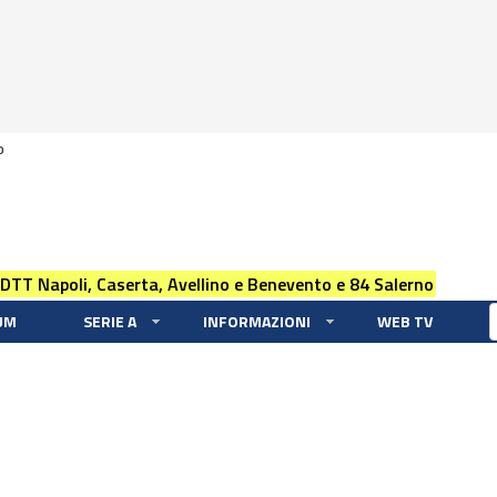
0
 DTT Napoli, Caserta, Avellino e Benevento e 84 Salerno
UM
SERIE A
INFORMAZIONI
WEB TV