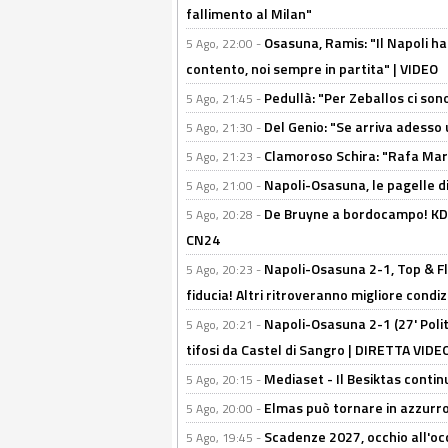
fallimento al Milan"
Osasuna, Ramis: "Il Napoli ha
5 Ago, 22:00 -
contento, noi sempre in partita" | VIDEO
Pedullà: "Per Zeballos ci son
5 Ago, 21:45 -
Del Genio: "Se arriva adesso 
5 Ago, 21:30 -
Clamoroso Schira: "Rafa Mari
5 Ago, 21:23 -
Napoli-Osasuna, le pagelle di
5 Ago, 21:00 -
De Bruyne a bordocampo! KDB
5 Ago, 20:28 -
CN24
Napoli-Osasuna 2-1, Top & Fl
5 Ago, 20:23 -
fiducia! Altri ritroveranno migliore condi
Napoli-Osasuna 2-1 (27' Polita
5 Ago, 20:21 -
tifosi da Castel di Sangro | DIRETTA VIDE
Mediaset - Il Besiktas contin
5 Ago, 20:15 -
Elmas può tornare in azzurro:
5 Ago, 20:00 -
Scadenze 2027, occhio all'occ
5 Ago, 19:45 -