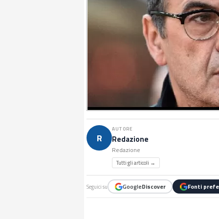
AUTORE
R
Redazione
Redazione
Tutti gli articoli →
Google
Discover
Fonti prefe
Seguici su