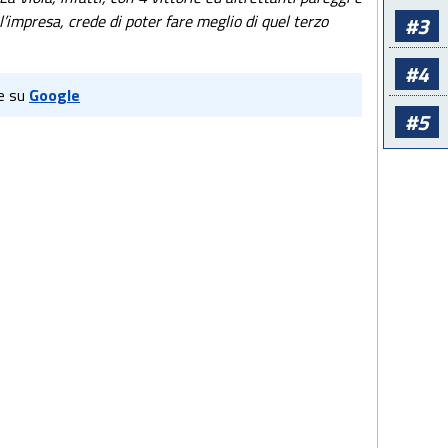
l’impresa, crede di poter fare meglio di quel terzo
#3
#4
e su
Google
#5