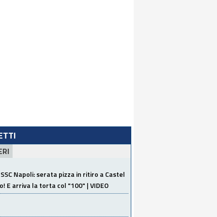
LETTI
ERI
SSC Napoli: serata pizza in ritiro a Castel
o! E arriva la torta col "100" | VIDEO