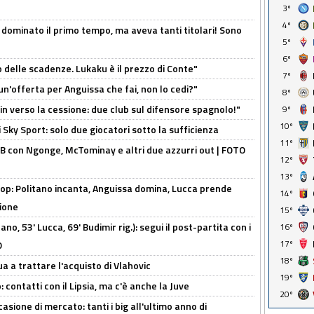
3º
4º
 dominato il primo tempo, ma aveva tanti titolari! Sono
5º
6º
o delle scadenze. Lukaku è il prezzo di Conte"
7º
un'offerta per Anguissa che fai, non lo cedi?"
8º
n verso la cessione: due club sul difensore spagnolo!"
9º
10º
 Sky Sport: solo due giocatori sotto la sufficienza
11º
 con Ngonge, McTominay e altri due azzurri out | FOTO
12º
13º
op: Politano incanta, Anguissa domina, Lucca prende
14º
zione
15º
no, 53' Lucca, 69' Budimir rig.): segui il post-partita con i
16º
17º
O
18º
ua a trattare l'acquisto di Vlahovic
19º
 contatti con il Lipsia, ma c'è anche la Juve
20º
asione di mercato: tanti i big all'ultimo anno di