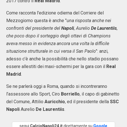
2017 contro il
Real Madrid
.
Come racconta l'edizione odierna del Corriere del
Mezzogiorno questa è anche "
una risposta anche nei
confronti del presidente del
Napoli
, Aurelio
De Laurentiis
,
che poco dopo il sorteggio degli ottavi di Champions
aveva messo in evidenza ancora una volta la difficile
situazione strutturale in cui versa il San Paolo
": anzi,
adesso c’è anche la possibilità che nello stadio possano
essere allestiti dei maxi-schermi per la gara con il
Real
Madrid
.
Se ne parlerà oggi a Roma, quando si incontreranno
l’assessore allo Sport, Ciro
Borriello
, il capo di gabinetto
del Comune, Attilio
Auricchio
, ed il presidente della
SSC
Napoli
Aurelio
De Laurentiis
.
segui
CalcioNapoli24.it
direttamente su
Google