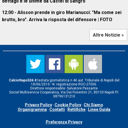
dettagli e le ultime da Castel di Sangro
12:00 - Alisson prende in giro Marianucci: "Ma come sei
brutto, bro". Arriva la risposta del difensore | FOTO
Altre Notizie »
CalcioNapoli24.it
testata giornalistica n.46 aut. Tribunale di Napoli del
18/06/2010 - N. registrazione ROC-27006.
Direttore responsabile: Salvatore Passante
Social Multiservice Cooperativa, Via Dei Fiorentini 21, 80133 Napoli P.I.
08796131210
Privacy Policy
Cookie Policy
Chi Siamo
-
-
Organigramma
Contatti
Rettifiche
Linee Guida
-
-
-
Preferenze Privacy