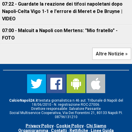
07:22 - Guardate la reazione dei tifosi napoletani dopo
Napoli-Celta Vigo 1-1 e l'errore di Meret e De Bruyne |
VIDEO
07:00 - Malcuit a Napoli con Mertens: "Mio fratello" -
FOTO
Altre Notizie »
CalcioNapoli24.it
testata giornalistica n.46 aut. Tribunale di Napoli del
18/06/2010 - N. registrazione ROC-27006.
Direttore responsabile: Salvatore Passante
Social Multiservice Cooperativa, Via Dei Fiorentini 21, 80133 Napoli P.I.
08796131210
Privacy Policy
Cookie Policy
Chi Siamo
-
-
Organigramma
Contatti
Rettifiche
Linee Guida
-
-
-