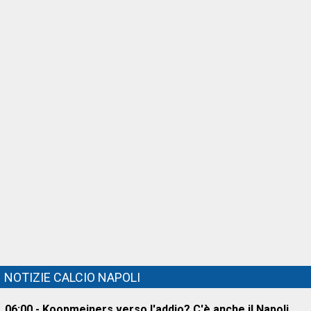
NOTIZIE CALCIO NAPOLI
06:00 - Koopmeiners verso l'addio? C'è anche il Napoli