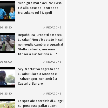
"Non gli è mai piaciuto". Cosa
c'è alla base dello strappo
tra Lukaku ed il Napoli
26, 15:30
REDAZIONE
Repubblica, Crosetti attacca
Lukaku: "Non c'è estate in cui
non voglia cambiare squadra!
Stella cadente, nessuna
tifoseria s'affeziona a lui"
26, 05:00
REDAZIONE
Sky: trattativa segreta con
Lukaku! Piace a Monaco e
Trabzonspor, non andrà a
Castel di Sangro
26, 23:30
REDAZIONE
Lo speciale esercizio di Allegri
sul possesso palla: quanti