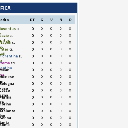
IFICA
uadra
PT
G
V
N
P
Juventus
0
0
0
0
0
CL
Lazio
0
0
0
0
0
CL
Napoli
0
0
0
0
0
CL
Inter
0
0
0
0
0
CL
Fiorentina
0
0
0
0
0
EL
Roma
0
0
0
0
0
ECL
Milan
0
0
0
0
0
Udinese
0
0
0
0
0
Bologna
0
0
0
0
0
Lecce
0
0
0
0
0
Parma
0
0
0
0
0
Torino
0
0
0
0
0
Atalanta
0
0
0
0
0
Genoa
0
0
0
0
0
Como
0
0
0
0
0