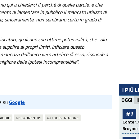
 qui a chiederci il perché di quelle parole, e che
ento di lamentare in pubblico il mancato utilizzo di
e, sinceramente, non sembrano certo in grado di
giocatori, qualcuno con ottime potenzialità, che solo
upplire ai propri limiti. Inficiare questo
manenza dell’unico vero artefice di esso, risponde a
migliore delle ipotesi incomprensibile".
I PIÙ 
OGGI
I
e su
Google
#1
ADRID
DE LAURENTIIS
AUTODISTRUZIONE
Conte". 
Bruyne: 