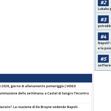
#2
Lukaku p
#3
potrebbe
#4
Napoli? 
e la pos
#5
soffiare
li 2026, giorno 8: allenamento pomeriggio | VIDEO
ammazione della settimana: a Castel di Sangro l'incontro
piaciuto". La reazione di De Bruyne vedendo Napoli-