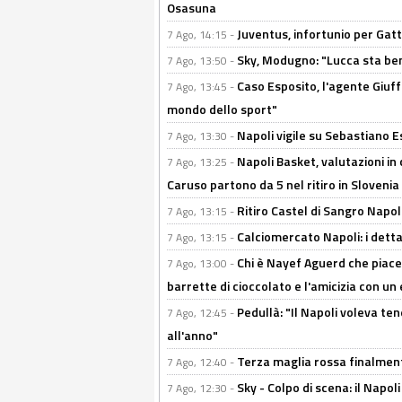
Osasuna
Juventus, infortunio per Gatti
7 Ago, 14:15 -
Sky, Modugno: "Lucca sta ben
7 Ago, 13:50 -
Caso Esposito, l'agente Giuff
7 Ago, 13:45 -
mondo dello sport"
Napoli vigile su Sebastiano E
7 Ago, 13:30 -
Napoli Basket, valutazioni in
7 Ago, 13:25 -
Caruso partono da 5 nel ritiro in Slovenia
Ritiro Castel di Sangro Napoli
7 Ago, 13:15 -
Calciomercato Napoli: i detta
7 Ago, 13:15 -
Chi è Nayef Aguerd che piace al
7 Ago, 13:00 -
barrette di cioccolato e l'amicizia con un 
Pedullà: "Il Napoli voleva te
7 Ago, 12:45 -
all'anno"
Terza maglia rossa finalment
7 Ago, 12:40 -
Sky - Colpo di scena: il Napo
7 Ago, 12:30 -