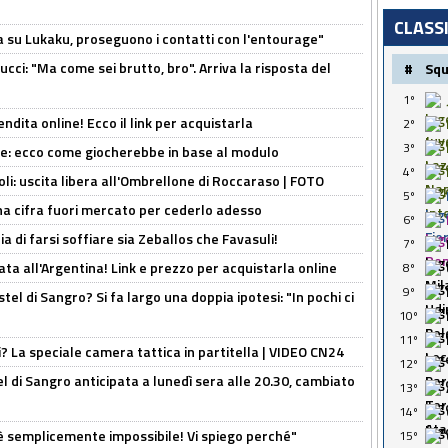
CLASS
a su Lukaku, proseguono i contatti con l'entourage"
cci: "Ma come sei brutto, bro". Arriva la risposta del
#
Sq
1º
ndita online! Ecco il link per acquistarla
2º
3º
yne: ecco come giocherebbe in base al modulo
4º
oli: uscita libera all'Ombrellone di Roccaraso | FOTO
5º
una cifra fuori mercato per cederlo adesso
6º
ia di farsi soffiare sia Zeballos che Favasuli!
7º
ta all'Argentina! Link e prezzo per acquistarla online
8º
9º
el di Sangro? Si fa largo una doppia ipotesi: "In pochi ci
10º
11º
ri? La speciale camera tattica in partitella | VIDEO CN24
12º
 di Sangro anticipata a lunedì sera alle 20.30, cambiato
13º
14º
è semplicemente impossibile! Vi spiego perché"
15º