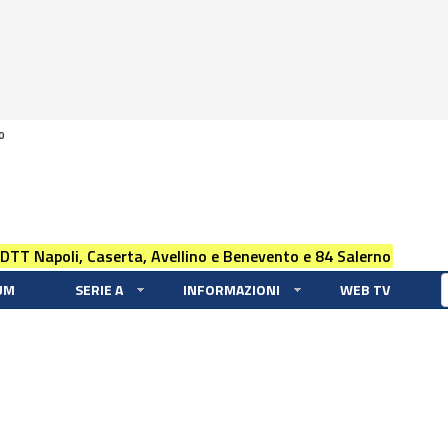
0
 DTT Napoli, Caserta, Avellino e Benevento e 84 Salerno
UM
SERIE A
INFORMAZIONI
WEB TV