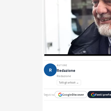
AUTORE
R
Redazione
Redazione
Tutti gli articoli →
Google
Discover
Fonti prefe
Seguici su