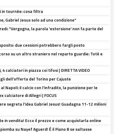
 in tournée: cosa filtra
e, Gabriel Jesus solo ad una condizione"
redi: "Vergogna, la parola 'estorsione' non fa parte del
sposito: due cessioni potrebbero fargli posto
 corso su un altro straniero nel reparto guardie: Totè e
, 4 calciatori in piazza coi tifosi | DIRETTA VIDEO
gli dell'offerta del Torino per Cajuste
 Napoli: il calcio con l'infradito, la punizione per le
ex calciatore di Allegri | FOCUS
nere segreta l'idea Gabriel Jesus! Guadagna 11-12 milioni
e in vendita! Ecco il prezzo e come acquistarla online
li piomba su Nayef Aguerd! È il Piano B se saltasse