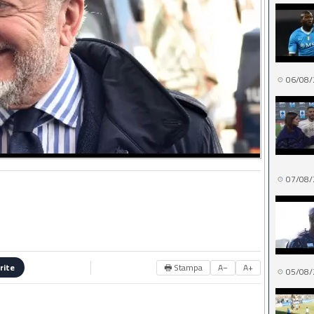
06/08/
07/08/
🖶 Stampa
A−
A+
rite
05/08/