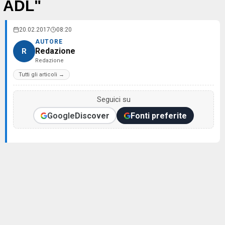
ADL"
20.02.2017
08:20
AUTORE
Redazione
R
Redazione
Tutti gli articoli →
Seguici su
Google
Discover
Fonti preferite