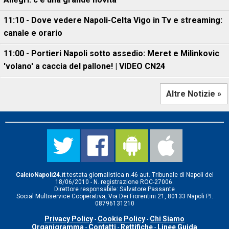
11:10 - Dove vedere Napoli-Celta Vigo in Tv e streaming:
canale e orario
11:00 - Portieri Napoli sotto assedio: Meret e Milinkovic
'volano' a caccia del pallone! | VIDEO CN24
Altre Notizie »
CalcioNapoli24.it
testata giornalistica n.46 aut. Tribunale di Napoli del
18/06/2010 - N. registrazione ROC-27006.
Direttore responsabile: Salvatore Passante
Social Multiservice Cooperativa, Via Dei Fiorentini 21, 80133 Napoli P.I.
08796131210
Privacy Policy
Cookie Policy
Chi Siamo
-
-
Organigramma
Contatti
Rettifiche
Linee Guida
-
-
-