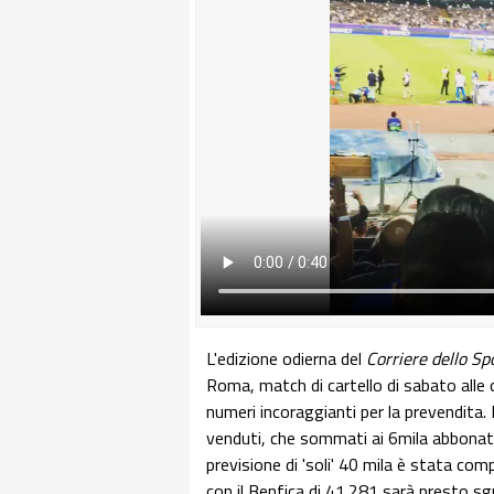
L'edizione odierna del
Corriere dello Sp
Roma, match di cartello di sabato alle o
numeri incoraggianti per la prevendita.
venduti, che sommati ai 6mila abbonati
previsione di 'soli' 40 mila è stata comp
con il Benfica di 41.281 sarà presto sgr