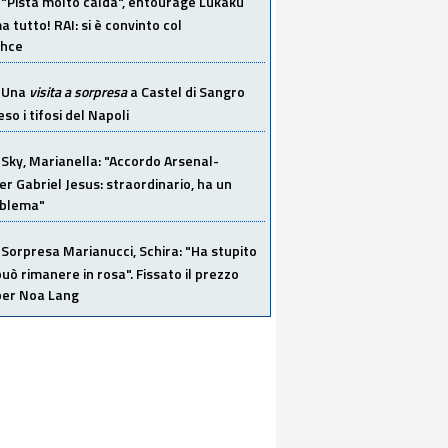
"Pista molto calda", entourage Lukaku
 tutto! RAI: si è convinto col
ahce
Una
visita a sorpresa
a Castel di Sangro
so i tifosi del Napoli
Sky, Marianella: "Accordo Arsenal-
er Gabriel Jesus: straordinario, ha un
oblema"
Sorpresa Marianucci, Schira: "Ha stupito
 può rimanere in rosa". Fissato il prezzo
 per Noa Lang