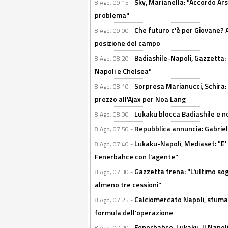
Sky, Marianella: "Accordo Ars
8 Ago, 09:15 -
problema"
Che futuro c'è per Giovane? Al
8 Ago, 09:00 -
posizione del campo
Badiashile-Napoli, Gazzetta: 
8 Ago, 08:20 -
Napoli e Chelsea"
Sorpresa Marianucci, Schira: "
8 Ago, 08:10 -
prezzo all'Ajax per Noa Lang
Lukaku blocca Badiashile e no
8 Ago, 08:00 -
Repubblica annuncia: Gabriel 
8 Ago, 07:50 -
Lukaku-Napoli, Mediaset: "E' f
8 Ago, 07:40 -
Fenerbahce con l'agente"
Gazzetta frena: "L'ultimo sog
8 Ago, 07:30 -
almeno tre cessioni"
Calciomercato Napoli, sfuma 
8 Ago, 07:25 -
formula dell'operazione
Fenerbahce-Lukaku, ll Napoli 
8 Ago, 07:20 -