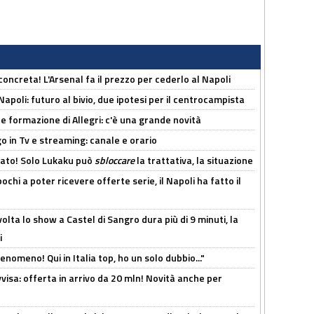
oncreta! L'Arsenal fa il prezzo per cederlo al Napoli
Napoli: futuro al bivio, due ipotesi per il centrocampista
le formazione di Allegri: c'è una grande novità
o in Tv e streaming: canale e orario
cato! Solo Lukaku può
sbloccare
la trattativa, la situazione
ochi a poter ricevere offerte serie, il Napoli ha fatto il
olta lo show a Castel di Sangro dura più di 9 minuti, la
i
enomeno! Qui in Italia top, ho un solo dubbio..."
isa: offerta in arrivo da 20 mln! Novità anche per