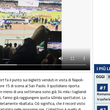
I PIÙ 
OGGI
I
ort
fa il punto sui biglietti venduti in vista di Napoli-
re 15 di scena al San Paolo. Il quotidiano riporta
#1
 In meno di una settimana sono già 34 mila i tagliandi
Romano: 
, fanno già raggiungere quota 40mila spettatori. La
trasfer
letamente ribaltata. Ciò significa, che il record visto
#2
etolato nelle prossime ore. L'obiettivo è quello di