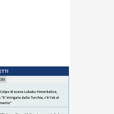
LETTI
ERI
Colpo di scena Lukaku-Fenerbahce,
"E' intrigato dalla Turchia, c'è l'ok al
imento"