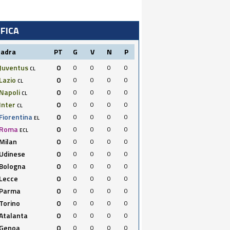
IFICA
uadra
PT
G
V
N
P
Juventus
0
0
0
0
0
CL
Lazio
0
0
0
0
0
CL
Napoli
0
0
0
0
0
CL
Inter
0
0
0
0
0
CL
Fiorentina
0
0
0
0
0
EL
Roma
0
0
0
0
0
ECL
Milan
0
0
0
0
0
Udinese
0
0
0
0
0
Bologna
0
0
0
0
0
Lecce
0
0
0
0
0
Parma
0
0
0
0
0
Torino
0
0
0
0
0
Atalanta
0
0
0
0
0
Genoa
0
0
0
0
0