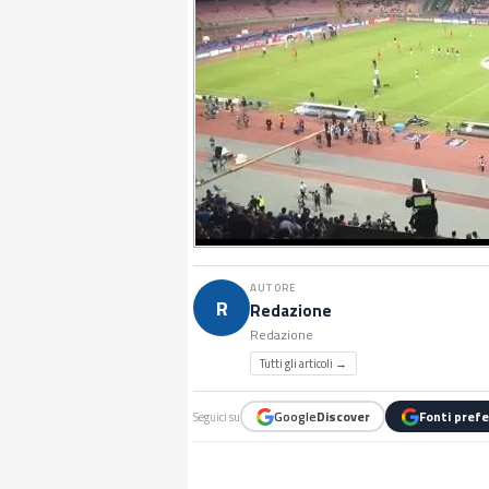
AUTORE
R
Redazione
Redazione
Tutti gli articoli →
Google
Discover
Fonti prefe
Seguici su