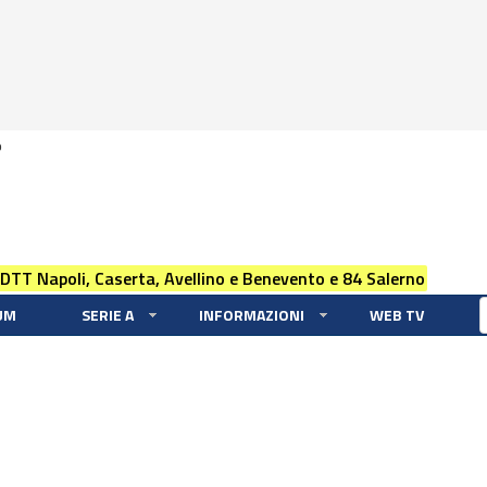
0
 DTT Napoli, Caserta, Avellino e Benevento e 84 Salerno
UM
SERIE A
INFORMAZIONI
WEB TV