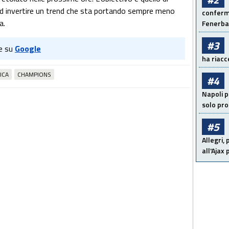
ad invertire un trend che sta portando sempre meno
conferma
ta.
Fenerb
#3
e su
Google
ha riacce
ICA
CHAMPIONS
#4
Napoli p
solo pr
#5
Allegri,
all'Ajax