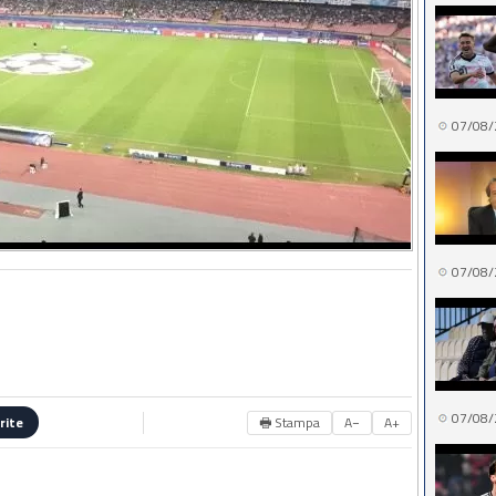
07/08/
07/08/
07/08/
🖶 Stampa
A−
A+
rite