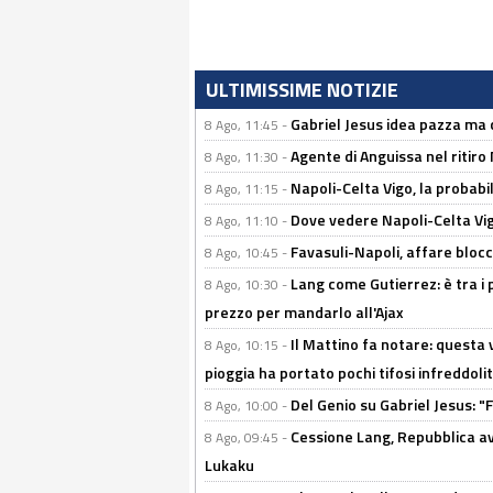
ULTIMISSIME NOTIZIE
Gabriel Jesus idea pazza ma c
8 Ago, 11:45 -
Agente di Anguissa nel ritiro 
8 Ago, 11:30 -
Napoli-Celta Vigo, la probabi
8 Ago, 11:15 -
Dove vedere Napoli-Celta Vig
8 Ago, 11:10 -
Favasuli-Napoli, affare bloc
8 Ago, 10:45 -
Lang come Gutierrez: è tra i p
8 Ago, 10:30 -
prezzo per mandarlo all'Ajax
Il Mattino fa notare: questa v
8 Ago, 10:15 -
pioggia ha portato pochi tifosi infreddolit
Del Genio su Gabriel Jesus: "F
8 Ago, 10:00 -
Cessione Lang, Repubblica avv
8 Ago, 09:45 -
Lukaku