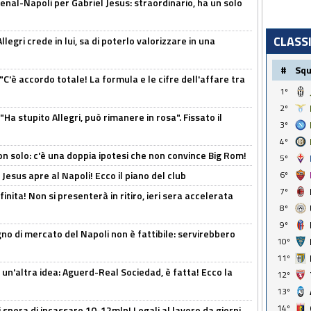
enal-Napoli per Gabriel Jesus: straordinario, ha un solo
CLASS
legri crede in lui, sa di poterlo valorizzare in una
#
Sq
"C'è accordo totale! La formula e le cifre dell'affare tra
1º
2º
Ha stupito Allegri, può rimanere in rosa". Fissato il
3º
4º
n solo: c'è una doppia ipotesi che non convince Big Rom!
5º
Jesus apre al Napoli! Ecco il piano del club
6º
7º
inita! Non si presenterà in ritiro, ieri sera accelerata
8º
9º
no di mercato del Napoli non è fattibile: servirebbero
10º
11º
un'altra idea: Aguerd-Real Sociedad, è fatta! Ecco la
12º
13º
14º
spera di incassare 10-12mln! Legali al lavoro da giorni