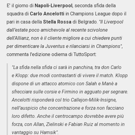
E' il giorno di
Napoli-Liverpool
, seconda sfida della
squadra di
Carlo Ancelotti
in Champions League dopo il
pari in casa della
Stella Rossa
di Belgrado.
"Il Liverpool
dall’estate poco amichevole al recente scivolone
dell’Allianz, non è il cliente migliore a cui chiedere punti
per dimenticare la Juventus e rilanciarsi in Champions"
,
commenta l'edizione odierna di TuttoSport:
"La sfida nella sfida ci sarà in panchina, tra don Carlo
e Klopp: due modi contrastanti di vivere il match. Klopp
dispone di un attacco atomico con Salah e Manè a
sfrecciare sulle corsie e Firmino in agguato per segnare.
Ancelotti risponderà col trio Callejon-Milik-Insigne,
nell’auspicio che concentrazione e forza non facciano
loro difetto. Anche il centrocampo dovrebbe avere più
forza, con Allan, Zielinski e Fabian Ruiz al momento in
vantaggio su Hamsik".