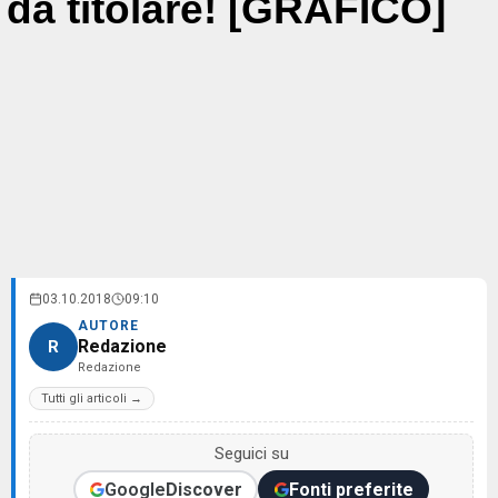
da titolare! [GRAFICO]
03.10.2018
09:10
AUTORE
Redazione
R
Redazione
Tutti gli articoli →
Seguici su
Google
Discover
Fonti preferite