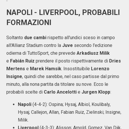
NAPOLI - LIVERPOOL, PROBABILI
FORMAZIONI
Soltanto
due cambi
rispetto all'undici sceso in campo
all'Allianz Stadium contro la
Juve
secondo l'edizione
odierna di TuttoSport, che prevede
Arkadiusz Milik
e
Fabián Ruiz
prendere il posto rispettivamente di
Dries
Mertens
e
Marek Hamsik
. Insostituibile
Lorenzo
Insigne
, quindi che sarebbe, nel caso partisse dal primo
minuto, alla nona partita da titolare su nove. Ecco le
probabili scelte di
Carlo Ancelotti
e
Jurgen Klopp
:
Napoli
(4-4-2): Ospina; Hysaj, Albiol, Koulibaly,
Hysaj; Callejon, Allan, Fabian Ruiz, Zielinski; Insigne,
Milik.
Liverpool
(4-3-3): Alisson; Arnold, Gomez, Van Dijk,