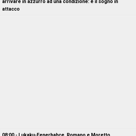
arrivare in azzurro ad una condizione: è il sogno in
attacco
08:00 - Lukaku-Fenerbahce, Romano e Moretto