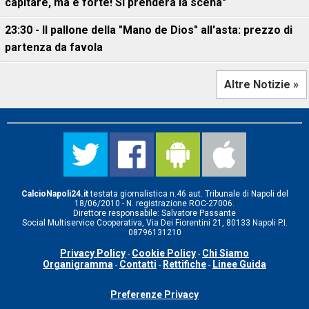
capitare, ma è forte! Si prenderà la scena"
23:30 - Il pallone della "Mano de Dios" all'asta: prezzo di
partenza da favola
Altre Notizie »
CalcioNapoli24.it
testata giornalistica n.46 aut. Tribunale di Napoli del
18/06/2010 - N. registrazione ROC-27006.
Direttore responsabile: Salvatore Passante
Social Multiservice Cooperativa, Via Dei Fiorentini 21, 80133 Napoli P.I.
08796131210
Privacy Policy
Cookie Policy
Chi Siamo
-
-
Organigramma
Contatti
Rettifiche
Linee Guida
-
-
-
Preferenze Privacy