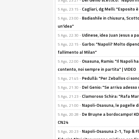
5 Ago, 23:27 -
Cagliari, dg Melli: "Esposito
5 Ago, 23:15 -
Badiashile in chiusura, Scotto
5 Ago, 23:00 -
un'idea"
Udinese, idea Juan Jesus a p
5 Ago, 22:30 -
Garbo: "Napoli? Molto dipender
5 Ago, 22:15 -
fallimento al Milan"
Osasuna, Ramis: "Il Napoli ha
5 Ago, 22:00 -
contento, noi sempre in partita" | VIDEO
Pedullà: "Per Zeballos ci son
5 Ago, 21:45 -
Del Genio: "Se arriva adesso 
5 Ago, 21:30 -
Clamoroso Schira: "Rafa Mari
5 Ago, 21:23 -
Napoli-Osasuna, le pagelle di
5 Ago, 21:00 -
De Bruyne a bordocampo! KDB
5 Ago, 20:28 -
CN24
Napoli-Osasuna 2-1, Top & Fl
5 Ago, 20:23 -