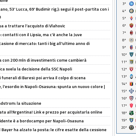
zione
3º
no, 53' Lucca, 69' Budimir rig.): segui il post-partita con i
4º
O
5º
6º
ua a trattare l'acquisto di Vlahovic
7º
 contatti con il Lipsia, ma c'è anche la Juve
8º
asione di mercato: tanti i big all'ultimo anno di
9º
10º
a con 200 mln di investimenti: come cambierà
11º
ca svela la decisione della SSC Napoli
12º
13º
funerali di Baresi: poi arriva il colpo di scena
14º
, l'esordio in Napoli-Osasuna: spunta un nuovo colore |
15º
16º
ndstrom: la situazione
17º
ta all'Argentina! Link e prezzo per acquistarla online
18º
19º
presidente è a bordocampo per Napoli-Osasuna
20º
il Bayer ha alzato la posta: le cifre esatte della cessione