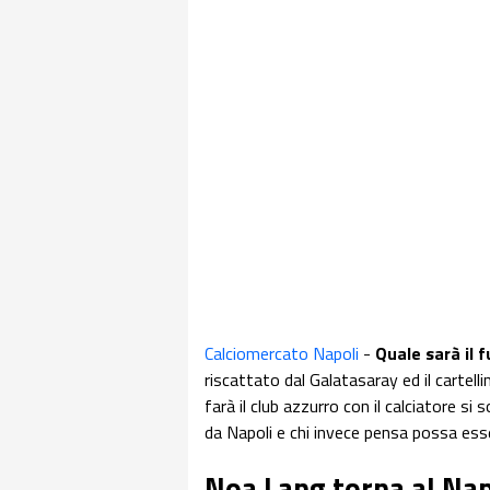
Calciomercato Napoli
-
Quale sarà il 
riscattato dal Galatasaray ed il cartell
farà il club azzurro con il calciatore si 
da Napoli e chi invece pensa possa esse
Noa Lang torna al Nap