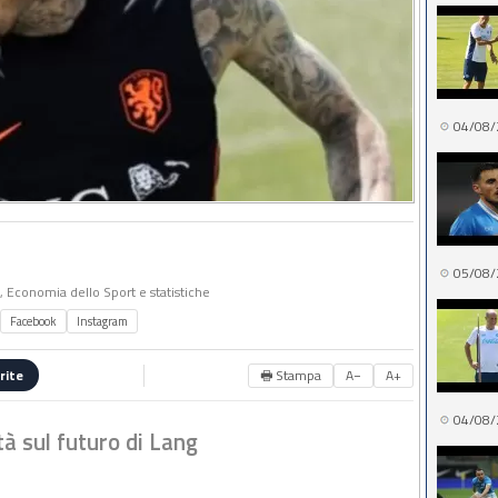
04/08/
05/08/
o, Economia dello Sport e statistiche
Facebook
Instagram
🖶 Stampa
A−
A+
rite
04/08/
à sul futuro di Lang