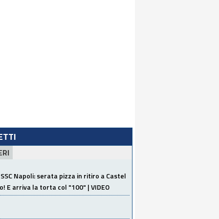
LETTI
ERI
SSC Napoli: serata pizza in ritiro a Castel
o! E arriva la torta col "100" | VIDEO