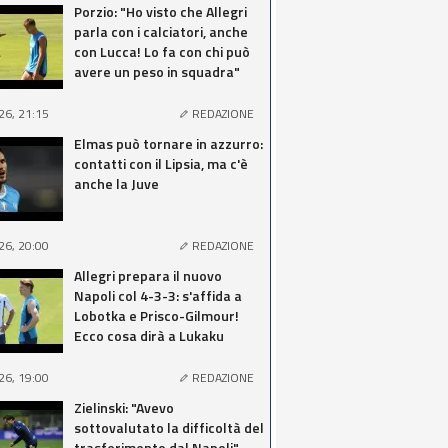
Porzio: "Ho visto che Allegri
parla con i calciatori, anche
con Lucca! Lo fa con chi può
avere un peso in squadra"
26, 21:15
REDAZIONE
Elmas può tornare in azzurro:
contatti con il Lipsia, ma c'è
anche la Juve
26, 20:00
REDAZIONE
Allegri prepara il nuovo
Napoli col 4-3-3: s'affida a
Lobotka e Prisco-Gilmour!
Ecco cosa dirà a Lukaku
26, 19:00
REDAZIONE
Zielinski: "Avevo
sottovalutato la difficoltà del
trasferimento dal Napoli"