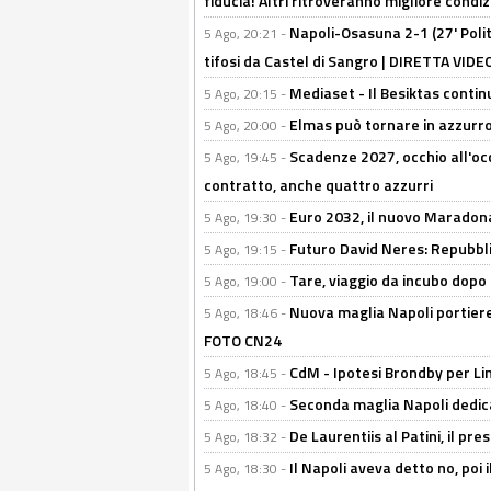
fiducia! Altri ritroveranno migliore condi
Napoli-Osasuna 2-1 (27' Polita
5 Ago, 20:21 -
tifosi da Castel di Sangro | DIRETTA VIDE
Mediaset - Il Besiktas contin
5 Ago, 20:15 -
Elmas può tornare in azzurro:
5 Ago, 20:00 -
Scadenze 2027, occhio all'occ
5 Ago, 19:45 -
contratto, anche quattro azzurri
Euro 2032, il nuovo Maradon
5 Ago, 19:30 -
Futuro David Neres: Repubbli
5 Ago, 19:15 -
Tare, viaggio da incubo dopo i 
5 Ago, 19:00 -
Nuova maglia Napoli portiere
5 Ago, 18:46 -
FOTO CN24
CdM - Ipotesi Brondby per Li
5 Ago, 18:45 -
Seconda maglia Napoli dedica
5 Ago, 18:40 -
De Laurentiis al Patini, il 
5 Ago, 18:32 -
Il Napoli aveva detto no, poi 
5 Ago, 18:30 -