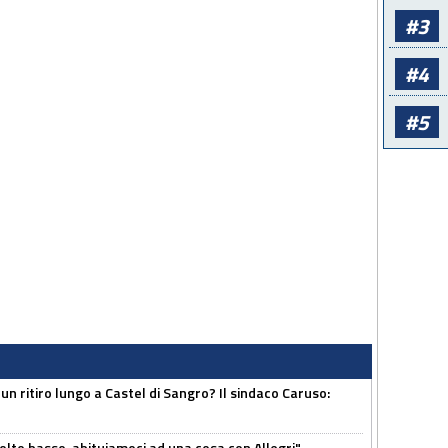
#3
#4
#5
un ritiro lungo a Castel di Sangro? Il sindaco Caruso:
olto basso, abituiamoci ad una cosa con Allegri"