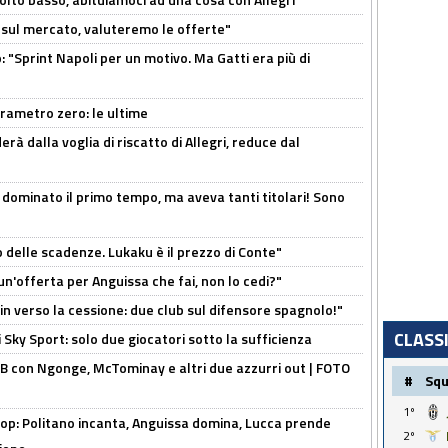
 è sul mercato, valuteremo le offerte"
: "Sprint Napoli per un motivo. Ma Gatti era più di
arametro zero: le ultime
à dalla voglia di riscatto di Allegri, reduce dal
 dominato il primo tempo, ma aveva tanti titolari! Sono
o delle scadenze. Lukaku è il prezzo di Conte"
un'offerta per Anguissa che fai, non lo cedi?"
n verso la cessione: due club sul difensore spagnolo!"
CLASS
 Sky Sport: solo due giocatori sotto la sufficienza
 con Ngonge, McTominay e altri due azzurri out | FOTO
#
Sq
1º
op: Politano incanta, Anguissa domina, Lucca prende
2º