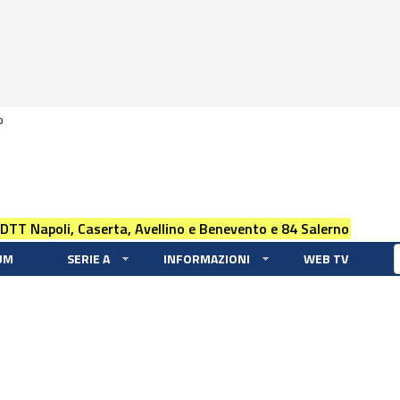
0
 DTT Napoli, Caserta, Avellino e Benevento e 84 Salerno
UM
SERIE A
INFORMAZIONI
WEB TV