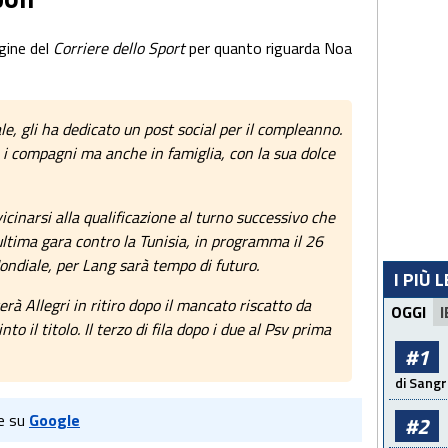
gine del
Corriere dello Sport
per quanto riguarda Noa
ale, gli ha dedicato un post social per il compleanno.
 i compagni ma anche in famiglia, con la sua dolce
icinarsi alla qualificazione al turno successivo che
ultima gara contro la Tunisia, in programma il 26
Mondiale, per Lang sarà tempo di futuro.
I PIÙ 
rà Allegri in ritiro dopo il mancato riscatto da
OGGI
I
to il titolo. Il terzo di fila dopo i due al Psv prima
#1
di Sangr
e su
Google
#2