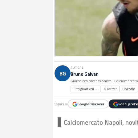
AUTORE
BG
Bruno Galvan
Giornalista professionista · Calciomercat
Tutti gli articoli →
𝕏 Twitter
LinkedIn
Google
Discover
Fonti prefe
Seguici su
Calciomercato Napoli, novit