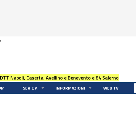
0
 DTT Napoli, Caserta, Avellino e Benevento e 84 Salerno
UM
SERIE A
INFORMAZIONI
WEB TV