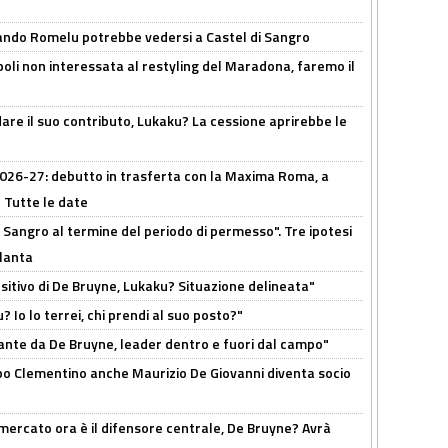
ando Romelu potrebbe vedersi a Castel di Sangro
oli non interessata al restyling del Maradona, faremo il
are il suo contributo, Lukaku? La cessione aprirebbe le
 2026-27: debutto in trasferta con la Maxima Roma, a
 Tutte le date
 Sangro al termine del periodo di permesso". Tre ipotesi
tlanta
tivo di De Bruyne, Lukaku? Situazione delineata"
? Io lo terrei, chi prendi al suo posto?"
ante da De Bruyne, leader dentro e fuori dal campo"
dopo Clementino anche Maurizio De Giovanni diventa socio
l mercato ora è il difensore centrale, De Bruyne? Avrà