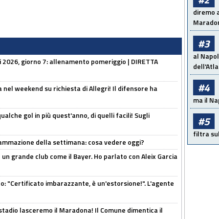
diremo a
Maradon
#3
al Napol
li 2026, giorno 7: allenamento pomeriggio | DIRETTA
dell'Atl
#4
 nel weekend su richiesta di Allegri! Il difensore ha
ma il Na
alche gol in più quest'anno, di quelli facili! Sugli
#5
filtra s
rammazione della settimana: cosa vedere oggi?
in un grande club come il Bayer. Ho parlato con Aleix Garcia
ito: "Certificato imbarazzante, è un'estorsione!". L'agente
 stadio lasceremo il Maradona! Il Comune dimentica il