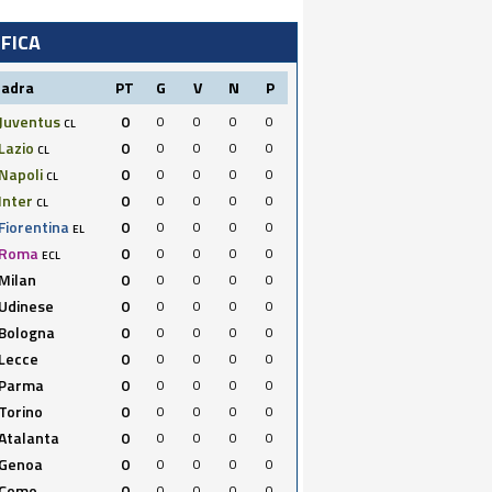
IFICA
uadra
PT
G
V
N
P
Juventus
0
0
0
0
0
CL
Lazio
0
0
0
0
0
CL
Napoli
0
0
0
0
0
CL
Inter
0
0
0
0
0
CL
Fiorentina
0
0
0
0
0
EL
Roma
0
0
0
0
0
ECL
Milan
0
0
0
0
0
Udinese
0
0
0
0
0
Bologna
0
0
0
0
0
Lecce
0
0
0
0
0
Parma
0
0
0
0
0
Torino
0
0
0
0
0
Atalanta
0
0
0
0
0
Genoa
0
0
0
0
0
Como
0
0
0
0
0