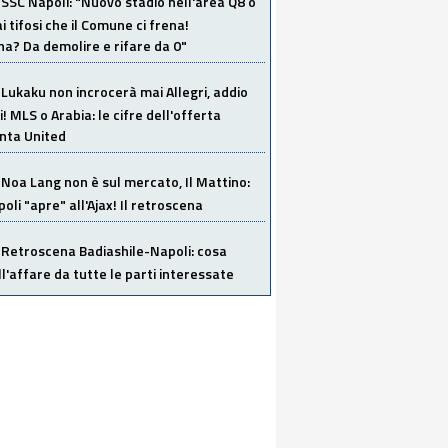
SSC Napoli: "Nuovo stadio nell'area Q8 o
i tifosi che il Comune ci frena!
a? Da demolire e rifare da 0"
Lukaku non incrocerà mai Allegri, addio
i! MLS o Arabia: le cifre dell'offerta
anta United
Noa Lang non è sul mercato, Il Mattino:
poli "apre" all'Ajax! Il retroscena
Retroscena Badiashile-Napoli: cosa
ull'affare da tutte le parti interessate