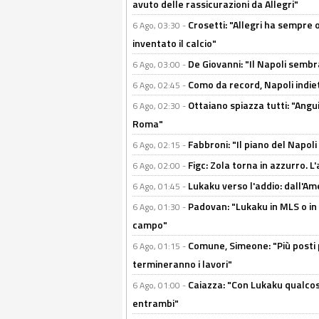
avuto delle rassicurazioni da Allegri"
Crosetti: "Allegri ha sempre o
6 Ago, 03:30 -
inventato il calcio"
De Giovanni: "Il Napoli sembr
6 Ago, 03:00 -
Como da record, Napoli indiet
6 Ago, 02:45 -
Ottaiano spiazza tutti: "Ang
6 Ago, 02:30 -
Roma"
Fabbroni: "Il piano del Napoli
6 Ago, 02:15 -
Figc: Zola torna in azzurro. L
6 Ago, 02:00 -
Lukaku verso l'addio: dall'Am
6 Ago, 01:45 -
Padovan: "Lukaku in MLS o in
6 Ago, 01:30 -
campo"
Comune, Simeone: "Più posti
6 Ago, 01:15 -
termineranno i lavori"
Caiazza: "Con Lukaku qualcos
6 Ago, 01:00 -
entrambi"