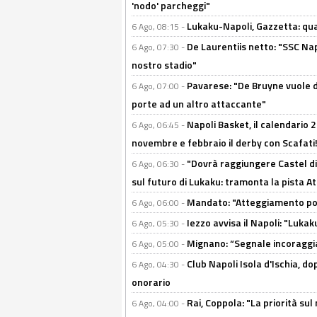
'nodo' parcheggi"
Lukaku-Napoli, Gazzetta: qu
6 Ago, 08:15 -
De Laurentiis netto: "SSC Nap
6 Ago, 07:30 -
nostro stadio"
Pavarese: "De Bruyne vuole d
6 Ago, 07:00 -
porte ad un altro attaccante"
Napoli Basket, il calendario
6 Ago, 06:45 -
novembre e febbraio il derby con Scafati!
"Dovrà raggiungere Castel di
6 Ago, 06:30 -
sul futuro di Lukaku: tramonta la pista A
Mandato: "Atteggiamento posi
6 Ago, 06:00 -
Iezzo avvisa il Napoli: "Lukaku
6 Ago, 05:30 -
Mignano: “Segnale incoraggi
6 Ago, 05:00 -
Club Napoli Isola d'Ischia, 
6 Ago, 04:30 -
onorario
Rai, Coppola: "La priorità su
6 Ago, 04:00 -