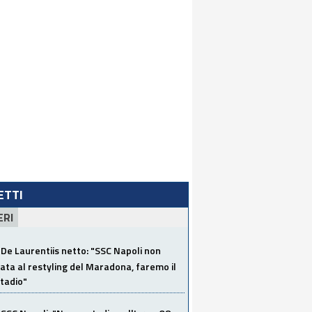
LETTI
ERI
De Laurentiis netto: "SSC Napoli non
ata al restyling del Maradona, faremo il
tadio"