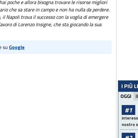
i poche e allora bisogna trovare le risorse migliori
sario che sa stare in campo e non ha nulla da perdere.
 il Napoli trova il successo con la voglia di emergere
lavoro di Lorenzo Insigne, che sta giocando la sua
e su
Google
I PIÙ 
OGGI
I
#1
interess
nostro s
#2