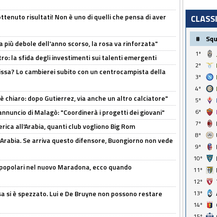
ttenuto risultati! Non è uno di quelli che pensa di aver
CLASS
#
Sq
a più debole dell'anno scorso, la rosa va rinforzata"
1º
ro: la sfida degli investimenti sui talenti emergenti
2º
uissa? Lo cambierei subito con un centrocampista della
3º
4º
 è chiaro: dopo Gutierrez, via anche un altro calciatore"
5º
'annuncio di Malagò: "Coordinerà i progetti dei giovani"
6º
7º
erica all'Arabia, quanti club vogliono Big Rom
8º
 Arabia. Se arriva questo difensore, Buongiorno non vede
9º
10º
 popolari nel nuovo Maradona, ecco quando
11º
12º
a si è spezzato. Lui e De Bruyne non possono restare
13º
14º
15º