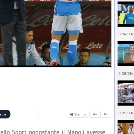
04/08/
05/08/
05/08/
🖶 Stampa
A−
A+
rite
dello Sport nonostante il Napoli avesse