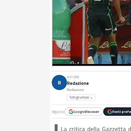
AUTORE
R
Redazione
Redazione
Tutti gli articoli →
Google
Discover
Fonti prefe
Seguici su
La critica della Gazzetta 