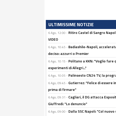
ULTIMISSIME NOTIZIE
Ritiro Castel di Sangro Napo
6 Ago, 12:00 -
VIDEO
Badiashile-Napoli, accelerata
6 Ago, 10:45 -
deciso: azzurri o Premier
Politano a KKN: "Voglio fare qu
6 Ago, 10:15 -
esperimenti di Allegri..."
Palinsesto CN24 TV, la prog
6 Ago, 10:05 -
Gutierrez: "Felice di essere 
6 Ago, 09:45 -
prima di firmare"
Cagliari, il DG attacca Espos
6 Ago, 09:31 -
Giuffredi: "Lo denuncio"
Dalla SSC Napoli: "Col nuovo
6 Ago, 09:00 -