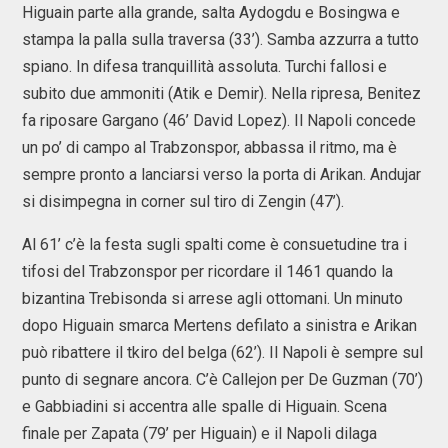
Higuain parte alla grande, salta Aydogdu e Bosingwa e
stampa la palla sulla traversa (33’). Samba azzurra a tutto
spiano. In difesa tranquillità assoluta. Turchi fallosi e
subito due ammoniti (Atik e Demir). Nella ripresa, Benitez
fa riposare Gargano (46’ David Lopez). Il Napoli concede
un po’ di campo al Trabzonspor, abbassa il ritmo, ma è
sempre pronto a lanciarsi verso la porta di Arikan. Andujar
si disimpegna in corner sul tiro di Zengin (47’).
Al 61’ c’è la festa sugli spalti come è consuetudine tra i
tifosi del Trabzonspor per ricordare il 1461 quando la
bizantina Trebisonda si arrese agli ottomani. Un minuto
dopo Higuain smarca Mertens defilato a sinistra e Arikan
può ribattere il tkiro del belga (62’). Il Napoli è sempre sul
punto di segnare ancora. C’è Callejon per De Guzman (70’)
e Gabbiadini si accentra alle spalle di Higuain. Scena
finale per Zapata (79’ per Higuain) e il Napoli dilaga