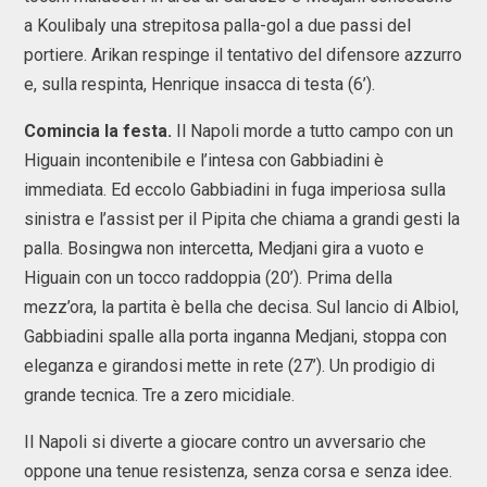
a Koulibaly una strepitosa palla-gol a due passi del
portiere. Arikan respinge il tentativo del difensore azzurro
e, sulla respinta, Henrique insacca di testa (6’).
Comincia la festa.
Il Napoli morde a tutto campo con un
Higuain incontenibile e l’intesa con Gabbiadini è
immediata. Ed eccolo Gabbiadini in fuga imperiosa sulla
sinistra e l’assist per il Pipita che chiama a grandi gesti la
palla. Bosingwa non intercetta, Medjani gira a vuoto e
Higuain con un tocco raddoppia (20’). Prima della
mezz’ora, la partita è bella che decisa. Sul lancio di Albiol,
Gabbiadini spalle alla porta inganna Medjani, stoppa con
eleganza e girandosi mette in rete (27’). Un prodigio di
grande tecnica. Tre a zero micidiale.
Il Napoli si diverte a giocare contro un avversario che
oppone una tenue resistenza, senza corsa e senza idee.