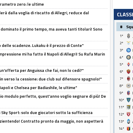
arametro zero: le ultime
à dalla voglia di riscatto di Allegri, reduce dal
CLASS
#
Sq
 dominato il primo tempo, ma aveva tanti titolari! Sono
1º
2º
o delle scadenze. Lukaku è il prezzo di Conte"
3º
mpressione mi ha fatto il Napoli di Allegri! Su Rafa Marin
4º
5º
un'offerta per Anguissa che fai, non lo cedi?"
6º
n verso la cessione: due club sul difensore spagnolo!"
7º
8º
 Napoli e Chelsea per Badiashile, le ultime"
9º
l mio modulo perfetto, quest'anno voglio segnare di più! De
10º
11º
 Sky Sport: solo due giocatori sotto la sufficienza
12º
azientendo! Contratto pronto da maggio, non aspetterà
13º
14º