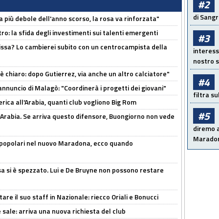
#2
di Sangr
a più debole dell'anno scorso, la rosa va rinforzata"
ro: la sfida degli investimenti sui talenti emergenti
#3
uissa? Lo cambierei subito con un centrocampista della
interess
nostro s
 è chiaro: dopo Gutierrez, via anche un altro calciatore"
#4
'annuncio di Malagò: "Coordinerà i progetti dei giovani"
filtra s
erica all'Arabia, quanti club vogliono Big Rom
#5
 Arabia. Se arriva questo difensore, Buongiorno non vede
diremo a
Maradon
 popolari nel nuovo Maradona, ecco quando
a si è spezzato. Lui e De Bruyne non possono restare
re il suo staff in Nazionale: riecco Oriali e Bonucci
 sale: arriva una nuova richiesta del club