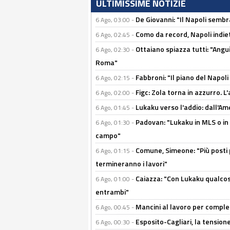
ULTIMISSIME NOTIZIE
De Giovanni: "Il Napoli sembr
6 Ago, 03:00 -
Como da record, Napoli indiet
6 Ago, 02:45 -
Ottaiano spiazza tutti: "Ang
6 Ago, 02:30 -
Roma"
Fabbroni: "Il piano del Napoli
6 Ago, 02:15 -
Figc: Zola torna in azzurro. L
6 Ago, 02:00 -
Lukaku verso l'addio: dall'Am
6 Ago, 01:45 -
Padovan: "Lukaku in MLS o in
6 Ago, 01:30 -
campo"
Comune, Simeone: "Più posti
6 Ago, 01:15 -
termineranno i lavori"
Caiazza: "Con Lukaku qualcos
6 Ago, 01:00 -
entrambi"
Mancini al lavoro per completa
6 Ago, 00:45 -
Esposito-Cagliari, la tensione
6 Ago, 00:30 -