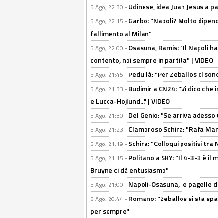
Udinese, idea Juan Jesus a p
5 Ago, 22:30 -
Garbo: "Napoli? Molto dipender
5 Ago, 22:15 -
fallimento al Milan"
Osasuna, Ramis: "Il Napoli ha
5 Ago, 22:00 -
contento, noi sempre in partita" | VIDEO
Pedullà: "Per Zeballos ci son
5 Ago, 21:45 -
Budimir a CN24: "Vi dico che i
5 Ago, 21:33 -
e Lucca-Hojlund..." | VIDEO
Del Genio: "Se arriva adesso 
5 Ago, 21:30 -
Clamoroso Schira: "Rafa Mari
5 Ago, 21:23 -
Schira: "Colloqui positivi tra
5 Ago, 21:19 -
Politano a SKY: "Il 4-3-3 è i
5 Ago, 21:15 -
Bruyne ci dà entusiasmo"
Napoli-Osasuna, le pagelle di
5 Ago, 21:00 -
Romano: "Zeballos si sta sp
5 Ago, 20:44 -
per sempre"