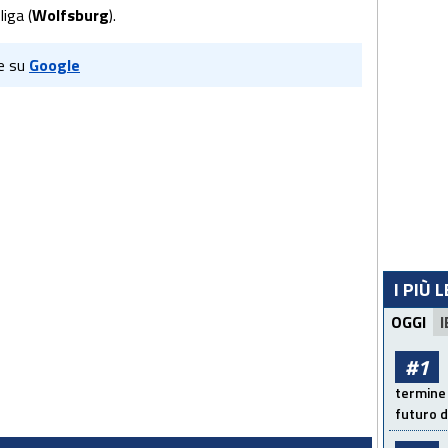
iga (
Wolfsburg
).
e su
Google
I PIÙ 
OGGI
I
#1
termine 
futuro d