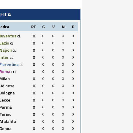
IFICA
uadra
PT
G
V
N
P
Juventus
0
0
0
0
0
CL
Lazio
0
0
0
0
0
CL
Napoli
0
0
0
0
0
CL
Inter
0
0
0
0
0
CL
Fiorentina
0
0
0
0
0
EL
Roma
0
0
0
0
0
ECL
Milan
0
0
0
0
0
Udinese
0
0
0
0
0
Bologna
0
0
0
0
0
Lecce
0
0
0
0
0
Parma
0
0
0
0
0
Torino
0
0
0
0
0
Atalanta
0
0
0
0
0
Genoa
0
0
0
0
0