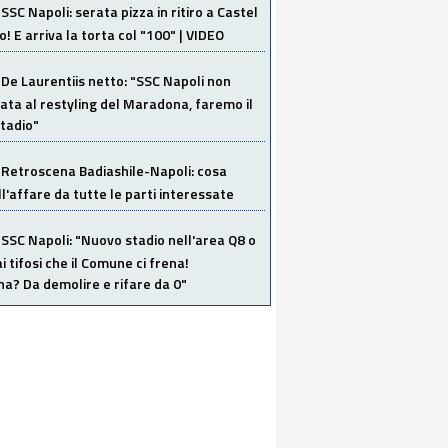
SSC Napoli: serata pizza in ritiro a Castel
o! E arriva la torta col "100" | VIDEO
De Laurentiis netto: "SSC Napoli non
ata al restyling del Maradona, faremo il
tadio"
Retroscena Badiashile-Napoli: cosa
ull'affare da tutte le parti interessate
SSC Napoli: "Nuovo stadio nell'area Q8 o
i tifosi che il Comune ci frena!
a? Da demolire e rifare da 0"