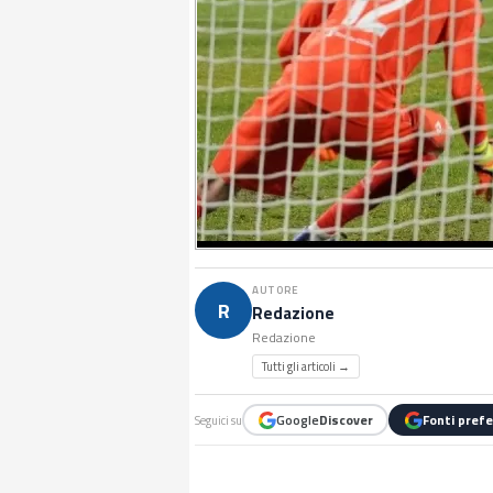
AUTORE
R
Redazione
Redazione
Tutti gli articoli →
Google
Discover
Fonti prefe
Seguici su