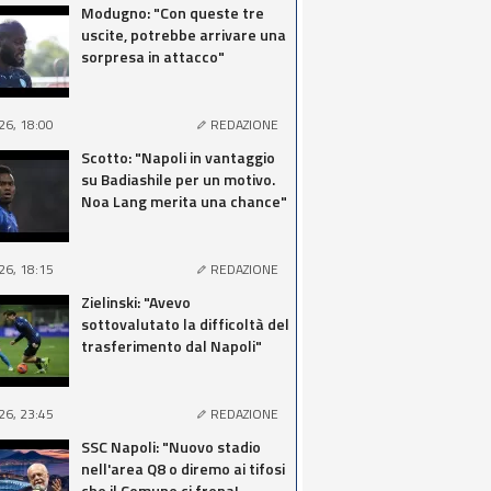
Modugno: "Con queste tre
uscite, potrebbe arrivare una
sorpresa in attacco"
26, 18:00
REDAZIONE
Scotto: "Napoli in vantaggio
su Badiashile per un motivo.
Noa Lang merita una chance"
26, 18:15
REDAZIONE
Zielinski: "Avevo
sottovalutato la difficoltà del
trasferimento dal Napoli"
26, 23:45
REDAZIONE
SSC Napoli: "Nuovo stadio
nell'area Q8 o diremo ai tifosi
che il Comune ci frena!