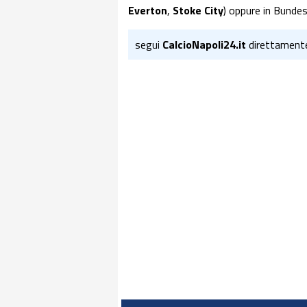
Everton
,
Stoke City
) oppure in Bundesl
segui
CalcioNapoli24.it
direttament