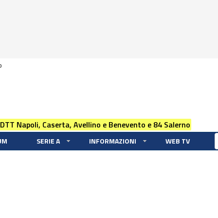
0
 DTT Napoli, Caserta, Avellino e Benevento e 84 Salerno
UM
SERIE A
INFORMAZIONI
WEB TV