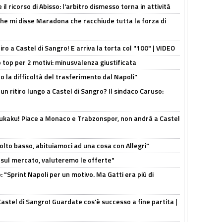
il ricorso di Abisso: l'arbitro dismesso torna in attività
 che mi disse Maradona che racchiude tutta la forza di
tiro a Castel di Sangro! E arriva la torta col "100" | VIDEO
 top per 2 motivi: minusvalenza giustificata
to la difficoltà del trasferimento dal Napoli"
un ritiro lungo a Castel di Sangro? Il sindaco Caruso:
Lukaku! Piace a Monaco e Trabzonspor, non andrà a Castel
olto basso, abituiamoci ad una cosa con Allegri"
 è sul mercato, valuteremo le offerte"
: "Sprint Napoli per un motivo. Ma Gatti era più di
Castel di Sangro! Guardate cos'è successo a fine partita |