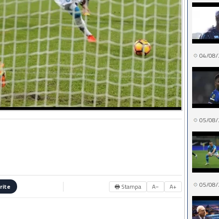
04/08/
05/08/
05/08/
🖶 Stampa
A−
A+
rite