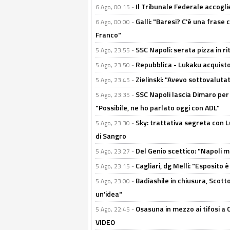
Il Tribunale Federale accoglie 
6 Ago, 00:15 -
Galli: "Baresi? C'è una frase
6 Ago, 00:00 -
Franco"
SSC Napoli: serata pizza in ri
5 Ago, 23:55 -
Repubblica - Lukaku acquisto
5 Ago, 23:50 -
Zielinski: "Avevo sottovaluta
5 Ago, 23:45 -
SSC Napoli lascia Dimaro per 
5 Ago, 23:35 -
"Possibile, ne ho parlato oggi con ADL"
Sky: trattativa segreta con 
5 Ago, 23:30 -
di Sangro
Del Genio scettico: "Napoli m
5 Ago, 23:27 -
Cagliari, dg Melli: "Esposito
5 Ago, 23:15 -
Badiashile in chiusura, Scotto
5 Ago, 23:00 -
un'idea"
Osasuna in mezzo ai tifosi a 
5 Ago, 22:45 -
VIDEO