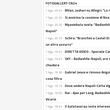
FOTOGALLERY CN24
Milan, Jashari su Allegri: "L
7 Ago, 20:45 -
Si avvicina la cessione di Noa
7 Ago, 20:30 -
Mpasinkatu svela: "Badiashil
7 Ago, 20:20 -
Napoli"
Schira: "Branchini a Castel Di
7 Ago, 20:15 -
un altro azzurro"
DIRETTA VIDEO - Speciale Cal
7 Ago, 19:55 -
SKY - Badiashile-Napoli, ore 
7 Ago, 19:45 -
chiudere
Gabriel Jesus e rinnovo Angui
7 Ago, 19:30 -
cosa filtra
Dove vedere Napoli-Celta Vig
7 Ago, 19:15 -
Rai - Ajax per Lang, Badiashil
7 Ago, 19:00 -
Vicario
Il Galatasaray resta interes
7 Ago, 18:45 -