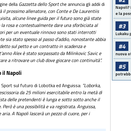
gine della
Gazzetta dello Sport
che annuncia gli addii di
Napoli? 
arà il prossimo allenatore, con Conte e De Laurentiis
e la pos
ita, alcune linee guida per il futuro sono già state
#3
e la rosa e contestualmente dare una sforbiciata al
vori per un eventuale rinnovo sono stati interrotti
Lukaku p
e sia stato spesso al passo d’addio, nonostante abbia
#4
detto sul petto e un contratto in scadenza e
t’anno Alex è stato sorpassato da Milinkovic Savic e
nuova of
re a ritrovare un club dove giocare con continuità”.
#5
il Napoli
potrebbe
o Sport sul futuro di Lobotka ed Anguissa:
“Loborka,
scissoria da 25 milioni esercitabile entro la metà di
ista delle pretendenti è lunga e sotto sotto anche il
e. Però è una possibilità e va registrata. Anguissa,
aria. A Napoli lascerà un pezzo di cuore, per i