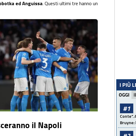
obotka ed Anguissa
. Questi ultimi tre hanno un
I PIÙ 
OGGI
I
#1
Conte". 
sceranno il Napoli
Bruyne: 
#2