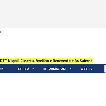
0
 DTT Napoli, Caserta, Avellino e Benevento e 84 Salerno
UM
SERIE A
INFORMAZIONI
WEB TV