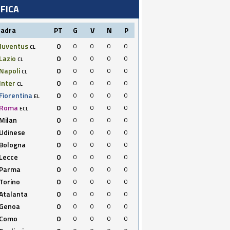
IFICA
uadra
PT
G
V
N
P
Juventus
0
0
0
0
0
CL
Lazio
0
0
0
0
0
CL
Napoli
0
0
0
0
0
CL
Inter
0
0
0
0
0
CL
Fiorentina
0
0
0
0
0
EL
Roma
0
0
0
0
0
ECL
Milan
0
0
0
0
0
Udinese
0
0
0
0
0
Bologna
0
0
0
0
0
Lecce
0
0
0
0
0
Parma
0
0
0
0
0
Torino
0
0
0
0
0
Atalanta
0
0
0
0
0
Genoa
0
0
0
0
0
Como
0
0
0
0
0