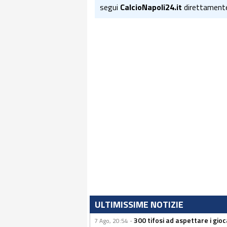
segui
CalcioNapoli24.it
direttament
ULTIMISSIME NOTIZIE
300 tifosi ad aspettare i gioc
7 Ago, 20:54 -