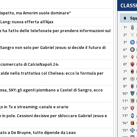
CLASS
o rispetto, ma Amorim vuole dominare"
#
Sq
 Lang: nuova offerta all'Ajax
1º
e ha fatto delle telefonate per prendere informazioni sul
2º
3º
 Sangro non solo per Gabriel Jesus: si decide il futuro di
4º
5º
ciomercato di CalcioNapoli 24:
6º
7º
calde nella trattativa col Chelsea: ecco la formula per
8º
9º
ssa, SKY: gli agenti piombano a Castel di Sangro, ecco
10º
11º
o in Tv e streaming: canale e orario
12º
e in pole. Cessioni decisive per sbloccare Gabriel Jesus e
13º
14º
15º
sato a De Bruyne, tutto dipende da Leao