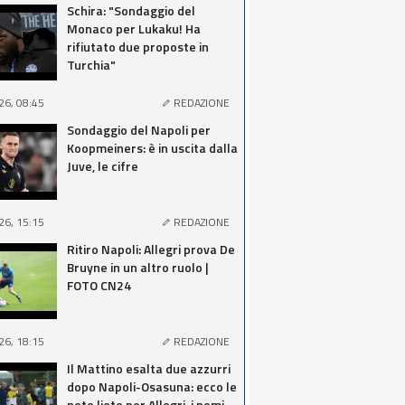
Schira: "Sondaggio del
Monaco per Lukaku! Ha
rifiutato due proposte in
Turchia"
26, 08:45
REDAZIONE
Sondaggio del Napoli per
Koopmeiners: è in uscita dalla
Juve, le cifre
26, 15:15
REDAZIONE
Ritiro Napoli: Allegri prova De
Bruyne in un altro ruolo |
FOTO CN24
26, 18:15
REDAZIONE
Il Mattino esalta due azzurri
dopo Napoli-Osasuna: ecco le
note liete per Allegri, i nomi