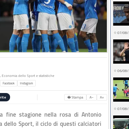
07/08/
06/08/
o, Economia dello Sport e statistiche
Facebook
Instagram
🖶 Stampa
A−
A+
rite
07/08/
a fine stagione nella rosa di Antonio
ello Sport, il ciclo di questi calciatori