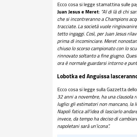
Ecco cosa si legge stamattina sulle pa
Juan Jesus e Meret
:
“Al di là di chi s
che si incontreranno a Champions acquis
tracciate. La società vuole ringiovanir
tetto ingaggi. Così, per Juan Jesus rila
prima di incominciare. Meret nonostant
chiuso lo scorso campionato con lo scu
rinnovato soltanto a fine giugno. Ques
ora è normale guardarsi intorno e punta
Lobotka ed Anguissa lasceranno 
Ecco cosa si legge sulla Gazzetta dell
32 anni a novembre, ha una clausola re
luglio: gli estimatori non mancano, la l
Napoli fatica all’idea di lasciarlo andar
invece, da tempo ha deciso di cambiare 
napoletani sarà un’icona”.