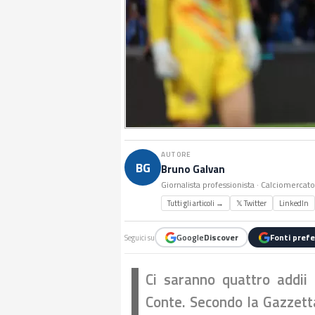
AUTORE
BG
Bruno Galvan
Giornalista professionista · Calciomercat
Tutti gli articoli →
𝕏 Twitter
LinkedIn
Google
Discover
Fonti prefe
Seguici su
Ci saranno quattro addii 
Conte. Secondo la Gazzetta d