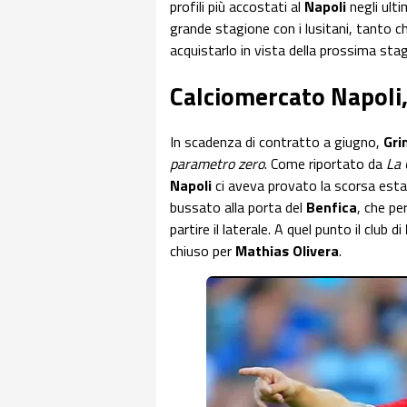
profili più accostati al
Napoli
negli ult
grande stagione con i lusitani, tanto c
acquistarlo in vista della prossima sta
Calciomercato Napoli
In scadenza di contratto a giugno,
Gri
parametro zero
. Come riportato da
La 
Napoli
ci aveva provato la scorsa estat
bussato alla porta del
Benfica
, che pe
partire il laterale. A quel punto il club di
chiuso per
Mathias Olivera
.