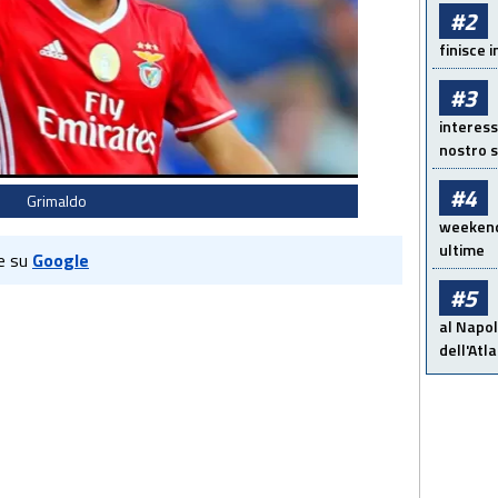
#2
finisce i
#3
interess
nostro s
#4
Grimaldo
weekend!
ultime
e su
Google
#5
al Napol
dell'Atl