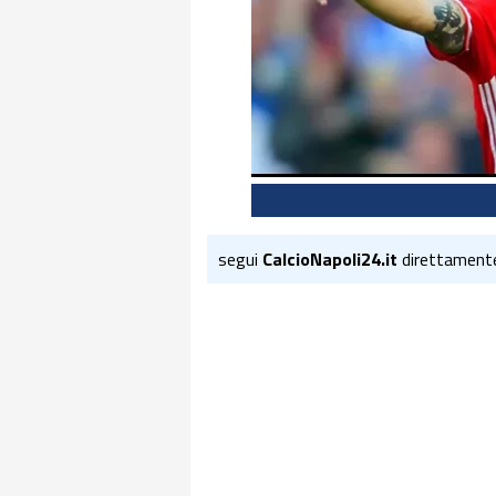
segui
CalcioNapoli24.it
direttament