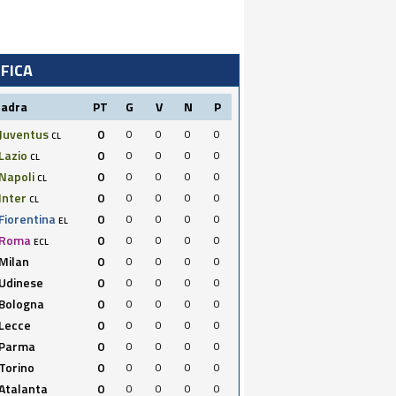
IFICA
uadra
PT
G
V
N
P
Juventus
0
0
0
0
0
CL
Lazio
0
0
0
0
0
CL
Napoli
0
0
0
0
0
CL
Inter
0
0
0
0
0
CL
Fiorentina
0
0
0
0
0
EL
Roma
0
0
0
0
0
ECL
Milan
0
0
0
0
0
Udinese
0
0
0
0
0
Bologna
0
0
0
0
0
Lecce
0
0
0
0
0
Parma
0
0
0
0
0
Torino
0
0
0
0
0
Atalanta
0
0
0
0
0