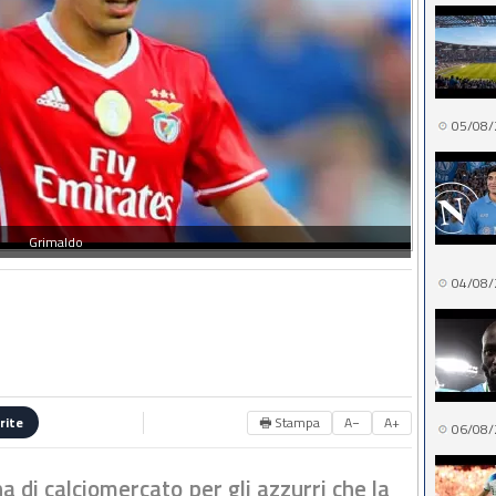
05/08/
Grimaldo
04/08/
🖶 Stampa
A−
A+
rite
06/08/
 di calciomercato per gli azzurri che la