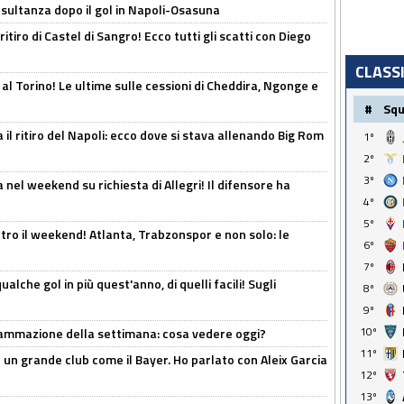
esultanza dopo il gol in Napoli-Osasuna
ritiro di Castel di Sangro! Ecco tutti gli scatti con Diego
CLASS
 al Torino! Le ultime sulle cessioni di Cheddira, Ngonge e
#
Sq
 il ritiro del Napoli: ecco dove si stava allenando Big Rom
1º
2º
3º
 nel weekend su richiesta di Allegri! Il difensore ha
4º
5º
tro il weekend! Atlanta, Trabzonspor e non solo: le
6º
7º
alche gol in più quest'anno, di quelli facili! Sugli
8º
9º
10º
rammazione della settimana: cosa vedere oggi?
11º
in un grande club come il Bayer. Ho parlato con Aleix Garcia
12º
13º