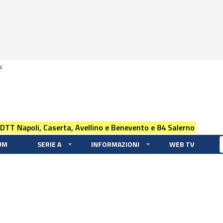
0
 DTT Napoli, Caserta, Avellino e Benevento e 84 Salerno
UM
SERIE A
INFORMAZIONI
WEB TV