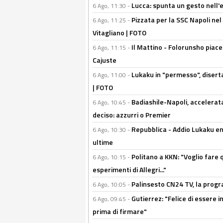
Lucca: spunta un gesto nell'
6 Ago, 11:30 -
Pizzata per la SSC Napoli nel 
6 Ago, 11:25 -
Vitagliano | FOTO
Il Mattino - Folorunsho piace
6 Ago, 11:15 -
Cajuste
Lukaku in "permesso", diserta
6 Ago, 11:00 -
| FOTO
Badiashile-Napoli, accelerata
6 Ago, 10:45 -
deciso: azzurri o Premier
Repubblica - Addio Lukaku en
6 Ago, 10:30 -
ultime
Politano a KKN: "Voglio fare qu
6 Ago, 10:15 -
esperimenti di Allegri..."
Palinsesto CN24 TV, la prog
6 Ago, 10:05 -
Gutierrez: "Felice di essere 
6 Ago, 09:45 -
prima di firmare"