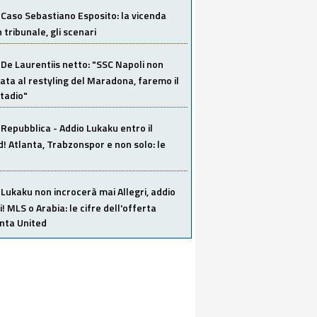
Caso Sebastiano Esposito: la vicenda
n tribunale, gli scenari
De Laurentiis netto: "SSC Napoli non
ata al restyling del Maradona, faremo il
tadio"
Repubblica - Addio Lukaku entro il
 Atlanta, Trabzonspor e non solo: le
Lukaku non incrocerà mai Allegri, addio
i! MLS o Arabia: le cifre dell'offerta
anta United