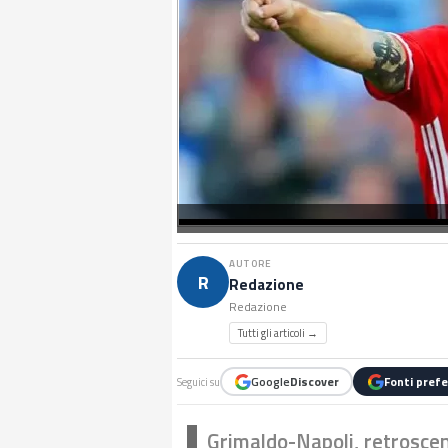
AUTORE
R
Redazione
Redazione
Tutti gli articoli →
Google
Discover
Fonti prefe
Seguici su
Grimaldo-Napoli, retroscena