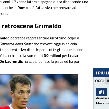
imi anni. Il 27enne laterale spagnolo sta disputando una
he anche la
Roma
si è fatta viva per provare ad
gione.
, retroscena Grimaldo
maldo
potrebbe rappresentare un'ottimo colpo a
Gazzetta dello Sport
che trovate oggi in edicola, il
e nel tentativo di anticipare tutti: gli azzurri hanno
rò ha richiesto la somma di
30 milioni
per lasciar
De Laurentiis
ha abbandonato la pista ed ha poi
I PIÙ 
OGGI
I
#1
diremo a
Maradon