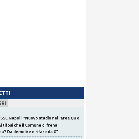
LETTI
ERI
SSC Napoli: "Nuovo stadio nell'area Q8 o
i tifosi che il Comune ci frena!
a? Da demolire e rifare da 0"