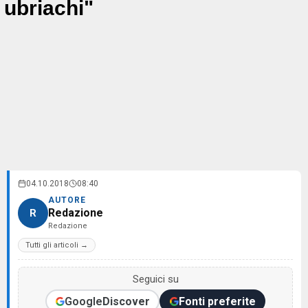
ubriachi"
04.10.2018
08:40
AUTORE
Redazione
R
Redazione
Tutti gli articoli →
Seguici su
Google
Discover
Fonti preferite