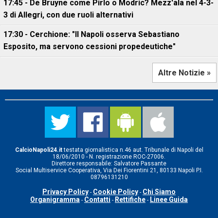
17:45 - De Bruyne come Pirlo o Modric? Mezz'ala nel 4-3-
3 di Allegri, con due ruoli alternativi
17:30 - Cerchione: "Il Napoli osserva Sebastiano
Esposito, ma servono cessioni propedeutiche"
Altre Notizie »
CalcioNapoli24.it
testata giornalistica n.46 aut. Tribunale di Napoli del
18/06/2010 - N. registrazione ROC-27006.
Direttore responsabile: Salvatore Passante
Social Multiservice Cooperativa, Via Dei Fiorentini 21, 80133 Napoli P.I.
08796131210
Privacy Policy
Cookie Policy
Chi Siamo
-
-
Organigramma
Contatti
Rettifiche
Linee Guida
-
-
-