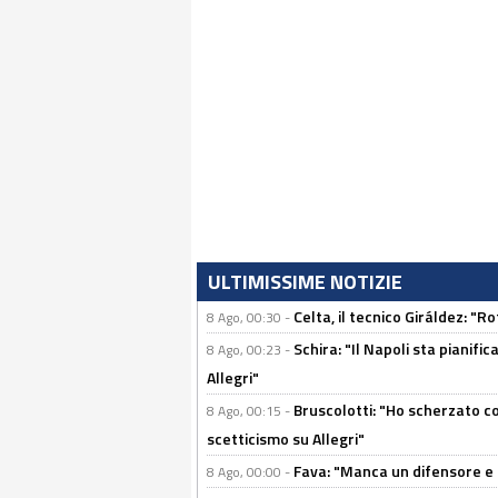
ULTIMISSIME NOTIZIE
Celta, il tecnico Giráldez: "
8 Ago, 00:30 -
Schira: "Il Napoli sta pianifi
8 Ago, 00:23 -
Allegri"
Bruscolotti: "Ho scherzato co
8 Ago, 00:15 -
scetticismo su Allegri"
Fava: "Manca un difensore e u
8 Ago, 00:00 -