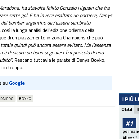
aradona, ha stavolta fallito Gonzalo Higuain che fra
are sette gol. E ha invece esaltato un portiere, Denys
i del bomber argentino dev’essere sembrato
ia così la lunga analisi dell'edizione odierna della
nque di un piazzamento in zona Champions che può
o totale quindi può ancora essere evitato. Ma l’assenza
 è di sicuro un buon segnale: c’è il pericolo di uno
ubito"
. Restano tuttavia le parate di Denys Boyko,
 fin troppo.
e su
Google
I PIÙ 
DNIPRO
BOYKO
OGGI
I
#1
permanen
Allegri"