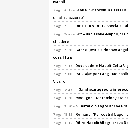
Napoli"
Schira: "Branchini a Castel Di
7 Ago, 20:15 -
un altro azzurro"
DIRETTA VIDEO - Speciale Cal
7 Ago, 19:55 -
SKY - Badiashile-Napoli, ore 
7 Ago, 19:45 -
chiudere
Gabriel Jesus e rinnovo Angui
7 Ago, 19:30 -
cosa filtra
Dove vedere Napoli-Celta Vig
7 Ago, 19:15 -
Rai - Ajax per Lang, Badiashil
7 Ago, 19:00 -
Vicario
Il Galatasaray resta interes
7 Ago, 18:45 -
Modugno: "McTominay sta ben
7 Ago, 18:30 -
A Castel di Sangro anche Bran
7 Ago, 18:30 -
Romano: "Per costi il Napoli 
7 Ago, 18:15 -
Ritiro Napoli: Allegri prova 
7 Ago, 18:15 -