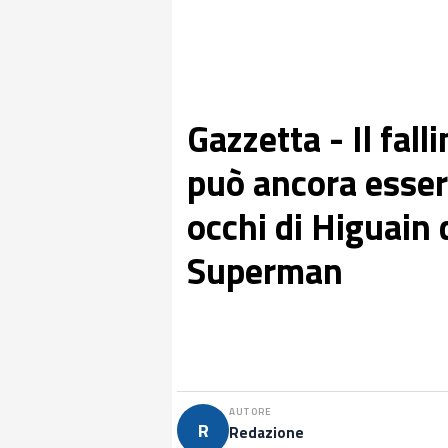
Gazzetta - Il fal
può ancora esser
occhi di Higuain
Superman
AUTORE
R
Redazione