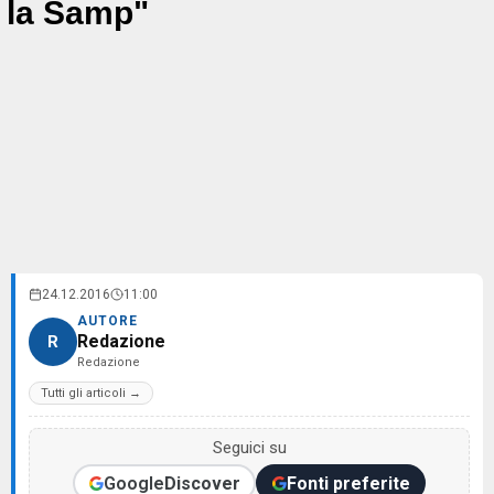
la Samp"
24.12.2016
11:00
AUTORE
Redazione
R
Redazione
Tutti gli articoli →
Seguici su
Google
Discover
Fonti preferite