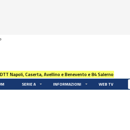
0
 DTT Napoli, Caserta, Avellino e Benevento e 84 Salerno
UM
SERIE A
INFORMAZIONI
WEB TV