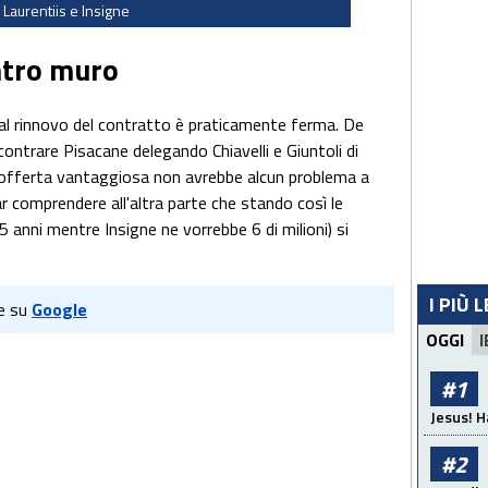
 Laurentiis e Insigne
ntro muro
 al rinnovo del contratto è praticamente ferma. De
ontrare Pisacane delegando Chiavelli e Giuntoli di
n'offerta vantaggiosa non avrebbe alcun problema a
r comprendere all'altra parte che stando così le
r 5 anni mentre Insigne ne vorrebbe 6 di milioni) si
I PIÙ 
e su
Google
OGGI
I
#1
Jesus! H
#2