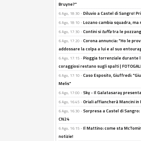
Bruyne?"
Diluvio a Castel di Sangro! P
6 Ago, 18:30 -
Lozano cambia squadra, ma re
6 Ago, 18:10 -
Contini si
tuffa
tra le pozzang
6 Ago, 17:30 -
Corona annuncia: "Ho le prove
6 Ago, 17:20 -
addossare la colpa a lui e al suo entoura
Pioggia torrenziale durante l
6 Ago, 17:15 -
coraggiosi restano sugli spalti | FOTOG
Caso Esposito, Giuffredi: "Giu
6 Ago, 17:10 -
Melis"
Sky - Il Galatasaray presenta
6 Ago, 17:00 -
Oriali affiancherà Mancini in 
6 Ago, 16:45 -
Sorpresa a Castel di Sangro:
6 Ago, 16:30 -
CN24
Il Mattino: come sta McTomi
6 Ago, 16:15 -
notizie!