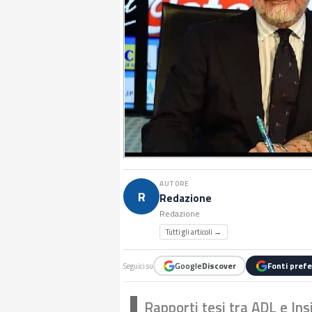
AUTORE
R
Redazione
Redazione
Tutti gli articoli →
Google
Discover
Fonti prefe
Seguici su
Rapporti tesi tra ADL e Ins