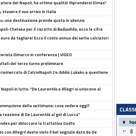
catore del Napoli, ha ottime qualità! Riprenderei Elmas"
stasera il suo arrivo in Italia
ku: una destinazione prende quota in silenzio
oli-Chelsea per il riscatto di Badiashile, ecco le cifre
i euro da tagliare! Ecco il costo annuo dei sette calciatori
nterista Dimarco in conferenza | VIDEO
ultati del terzo turno preliminare
ciomercato di CalcioNapoli 24: Addio Lukaku e questione
apoli in lutto: "De Laurentiis e Allegri si uniscono al
rammazione della settimana: cosa vedere oggi?
CLASS
la reazione di De Laurentiis al gol di Lucca"
#
Sq
ndes per sbloccare la trattativa Godts
1º
o con Allegri! Avete visto il bel segnale dato da De