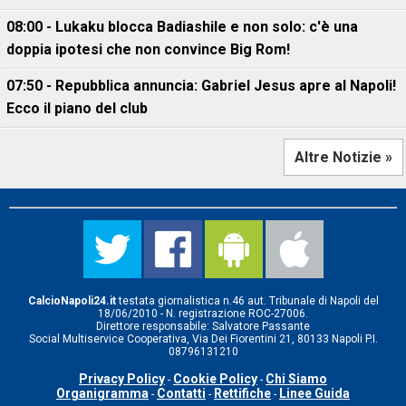
08:00 - Lukaku blocca Badiashile e non solo: c'è una
doppia ipotesi che non convince Big Rom!
07:50 - Repubblica annuncia: Gabriel Jesus apre al Napoli!
Ecco il piano del club
Altre Notizie »
CalcioNapoli24.it
testata giornalistica n.46 aut. Tribunale di Napoli del
18/06/2010 - N. registrazione ROC-27006.
Direttore responsabile: Salvatore Passante
Social Multiservice Cooperativa, Via Dei Fiorentini 21, 80133 Napoli P.I.
08796131210
Privacy Policy
Cookie Policy
Chi Siamo
-
-
Organigramma
Contatti
Rettifiche
Linee Guida
-
-
-