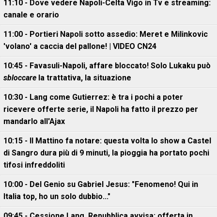
11:10 - Dove vedere Napoli-Celta Vigo in Tv e streaming:
canale e orario
11:00 - Portieri Napoli sotto assedio: Meret e Milinkovic
'volano' a caccia del pallone! | VIDEO CN24
10:45 - Favasuli-Napoli, affare bloccato! Solo Lukaku può
sbloccare
la trattativa, la situazione
10:30 - Lang come Gutierrez: è tra i pochi a poter
ricevere offerte serie, il Napoli ha fatto il prezzo per
mandarlo all'Ajax
10:15 - Il Mattino fa notare: questa volta lo show a Castel
di Sangro dura più di 9 minuti, la pioggia ha portato pochi
tifosi infreddoliti
10:00 - Del Genio su Gabriel Jesus: "Fenomeno! Qui in
Italia top, ho un solo dubbio..."
09:45 - Cessione Lang, Repubblica avvisa: offerta in