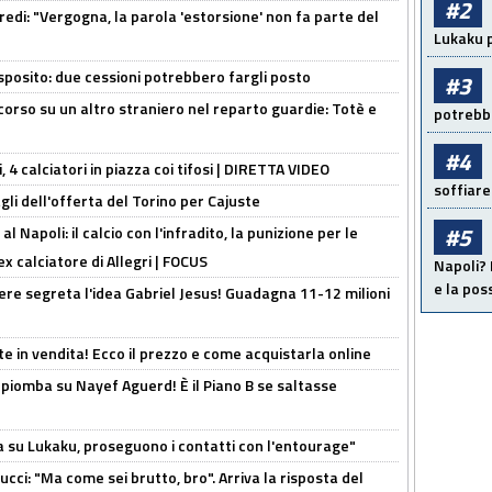
#2
redi: "Vergogna, la parola 'estorsione' non fa parte del
Lukaku p
sposito: due cessioni potrebbero fargli posto
#3
 corso su un altro straniero nel reparto guardie: Totè e
potrebbe
#4
, 4 calciatori in piazza coi tifosi | DIRETTA VIDEO
soffiare
gli dell'offerta del Torino per Cajuste
#5
 Napoli: il calcio con l'infradito, la punizione per le
ex calciatore di Allegri | FOCUS
Napoli? 
e la pos
nere segreta l'idea Gabriel Jesus! Guadagna 11-12 milioni
e in vendita! Ecco il prezzo e come acquistarla online
li piomba su Nayef Aguerd! È il Piano B se saltasse
a su Lukaku, proseguono i contatti con l'entourage"
cci: "Ma come sei brutto, bro". Arriva la risposta del