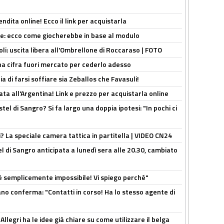
ndita online! Ecco il link per acquistarla
yne: ecco come giocherebbe in base al modulo
oli: uscita libera all'Ombrellone di Roccaraso | FOTO
una cifra fuori mercato per cederlo adesso
ia di farsi soffiare sia Zeballos che Favasuli!
ta all'Argentina! Link e prezzo per acquistarla online
el di Sangro? Si fa largo una doppia ipotesi: "In pochi ci
ri? La speciale camera tattica in partitella | VIDEO CN24
 di Sangro anticipata a lunedì sera alle 20.30, cambiato
è semplicemente impossibile! Vi spiego perché"
ano conferma: "Contatti in corso! Ha lo stesso agente di
 Allegri ha le idee già chiare su come utilizzare il belga