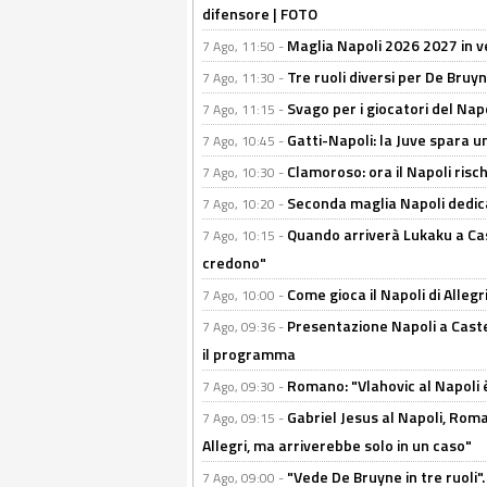
difensore | FOTO
Maglia Napoli 2026 2027 in ve
7 Ago, 11:50 -
Tre ruoli diversi per De Bru
7 Ago, 11:30 -
Svago per i giocatori del Nap
7 Ago, 11:15 -
Gatti-Napoli: la Juve spara 
7 Ago, 10:45 -
Clamoroso: ora il Napoli risch
7 Ago, 10:30 -
Seconda maglia Napoli dedica
7 Ago, 10:20 -
Quando arriverà Lukaku a Cast
7 Ago, 10:15 -
credono"
Come gioca il Napoli di Alleg
7 Ago, 10:00 -
Presentazione Napoli a Castel
7 Ago, 09:36 -
il programma
Romano: "Vlahovic al Napoli 
7 Ago, 09:30 -
Gabriel Jesus al Napoli, Rom
7 Ago, 09:15 -
Allegri, ma arriverebbe solo in un caso"
"Vede De Bruyne in tre ruoli".
7 Ago, 09:00 -