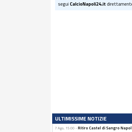
segui
CalcioNapoli24.it
direttament
ULTIMISSIME NOTIZIE
Ritiro Castel di Sangro Napo
7 Ago, 15:00 -