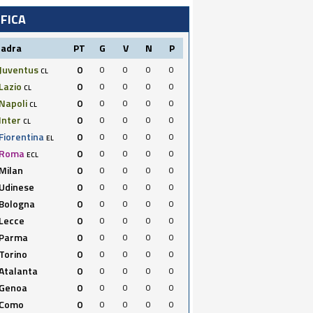
IFICA
uadra
PT
G
V
N
P
Juventus
0
0
0
0
0
CL
Lazio
0
0
0
0
0
CL
Napoli
0
0
0
0
0
CL
Inter
0
0
0
0
0
CL
Fiorentina
0
0
0
0
0
EL
Roma
0
0
0
0
0
ECL
Milan
0
0
0
0
0
Udinese
0
0
0
0
0
Bologna
0
0
0
0
0
Lecce
0
0
0
0
0
Parma
0
0
0
0
0
Torino
0
0
0
0
0
Atalanta
0
0
0
0
0
Genoa
0
0
0
0
0
Como
0
0
0
0
0