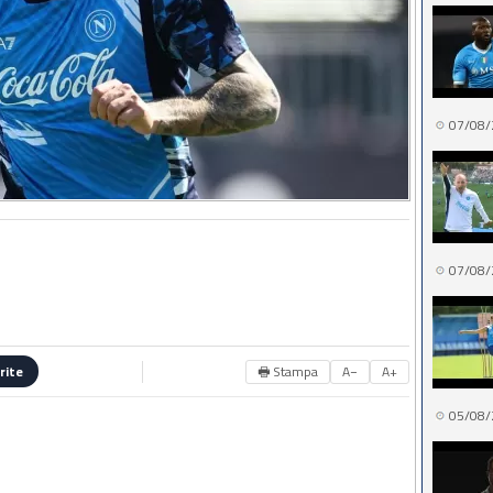
07/08/
07/08/
🖶 Stampa
A−
A+
rite
05/08/