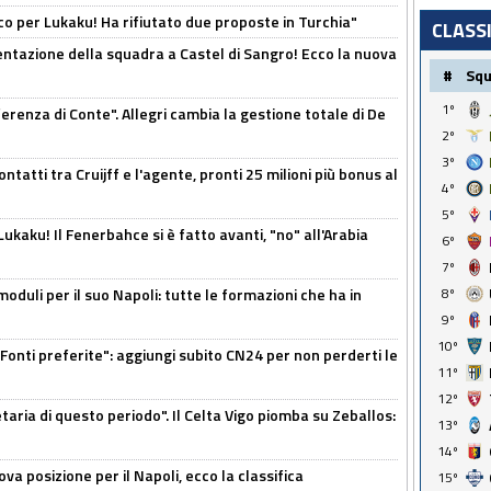
o per Lukaku! Ha rifiutato due proposte in Turchia"
CLASS
entazione della squadra a Castel di Sangro! Ecco la nuova
#
Sq
1º
ferenza di Conte". Allegri cambia la gestione totale di De
2º
3º
ontatti tra Cruijff e l'agente, pronti 25 milioni più bonus al
4º
5º
kaku! Il Fenerbahce si è fatto avanti, "no" all'Arabia
6º
7º
moduli per il suo Napoli: tutte le formazioni che ha in
8º
9º
10º
Fonti preferite": aggiungi subito CN24 per non perderti le
11º
12º
taria di questo periodo". Il Celta Vigo piomba su Zeballos:
13º
14º
a posizione per il Napoli, ecco la classifica
15º