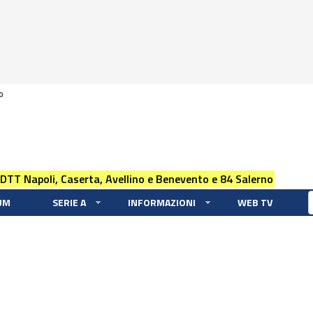
0
 DTT Napoli, Caserta, Avellino e Benevento e 84 Salerno
UM
SERIE A
INFORMAZIONI
WEB TV