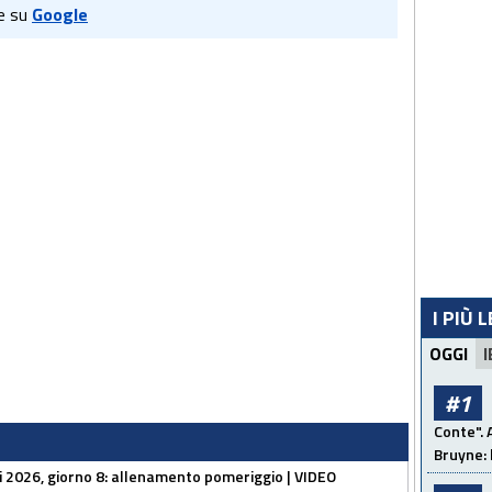
e su
Google
I PIÙ 
OGGI
I
#1
Conte". 
Bruyne: 
li 2026, giorno 8: allenamento pomeriggio | VIDEO