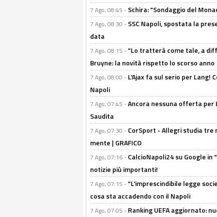
Schira: "Sondaggio del Monac
7 Ago, 08:45 -
SSC Napoli, spostata la pres
7 Ago, 08:30 -
data
"Lo tratterà come tale, a dif
7 Ago, 08:15 -
Bruyne: la novità rispetto lo scorso anno
L'Ajax fa sul serio per Lang! C
7 Ago, 08:00 -
Napoli
Ancora nessuna offerta per Lu
7 Ago, 07:45 -
Saudita
CorSport - Allegri studia tre 
7 Ago, 07:30 -
mente | GRAFICO
CalcioNapoli24 su Google in "
7 Ago, 07:16 -
notizie più importanti!
"L'imprescindibile legge socie
7 Ago, 07:15 -
cosa sta accadendo con il Napoli
Ranking UEFA aggiornato: nuov
7 Ago, 07:05 -