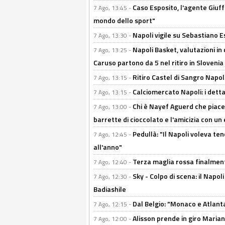
Caso Esposito, l'agente Giuff
7 Ago, 13:45 -
mondo dello sport"
Napoli vigile su Sebastiano E
7 Ago, 13:30 -
Napoli Basket, valutazioni in
7 Ago, 13:25 -
Caruso partono da 5 nel ritiro in Slovenia
Ritiro Castel di Sangro Napoli
7 Ago, 13:15 -
Calciomercato Napoli: i detta
7 Ago, 13:15 -
Chi è Nayef Aguerd che piace al
7 Ago, 13:00 -
barrette di cioccolato e l'amicizia con un 
Pedullà: "Il Napoli voleva te
7 Ago, 12:45 -
all'anno"
Terza maglia rossa finalment
7 Ago, 12:40 -
Sky - Colpo di scena: il Napo
7 Ago, 12:30 -
Badiashile
Dal Belgio: "Monaco e Atlant
7 Ago, 12:15 -
Alisson prende in giro Marianu
7 Ago, 12:00 -