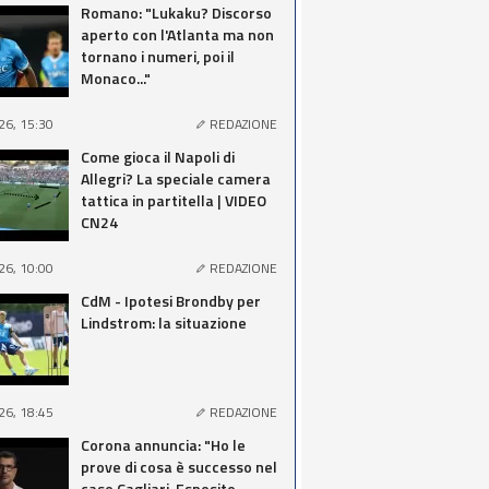
Romano: "Lukaku? Discorso
aperto con l'Atlanta ma non
tornano i numeri, poi il
Monaco..."
26, 15:30
REDAZIONE
Come gioca il Napoli di
Allegri? La speciale camera
tattica in partitella | VIDEO
CN24
26, 10:00
REDAZIONE
CdM - Ipotesi Brondby per
Lindstrom: la situazione
26, 18:45
REDAZIONE
Corona annuncia: "Ho le
prove di cosa è successo nel
caso Cagliari-Esposito,