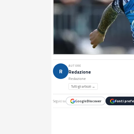
AUTORE
R
Redazione
Redazione
Tutti gli articoli →
Google
Discover
Fonti prefe
Seguici su