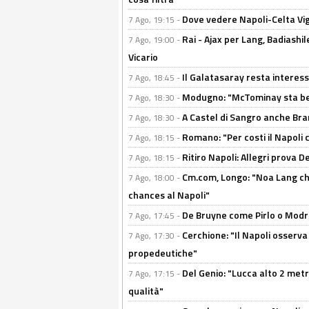
Dove vedere Napoli-Celta Vig
7 Ago, 19:15 -
Rai - Ajax per Lang, Badiashil
7 Ago, 19:00 -
Vicario
Il Galatasaray resta interes
7 Ago, 18:45 -
Modugno: "McTominay sta ben
7 Ago, 18:30 -
A Castel di Sangro anche Bran
7 Ago, 18:30 -
Romano: "Per costi il Napoli 
7 Ago, 18:15 -
Ritiro Napoli: Allegri prova 
7 Ago, 18:15 -
Cm.com, Longo: "Noa Lang chiu
7 Ago, 18:00 -
chances al Napoli"
De Bruyne come Pirlo o Modric
7 Ago, 17:45 -
Cerchione: "Il Napoli osserv
7 Ago, 17:30 -
propedeutiche"
Del Genio: "Lucca alto 2 metri
7 Ago, 17:15 -
qualità"