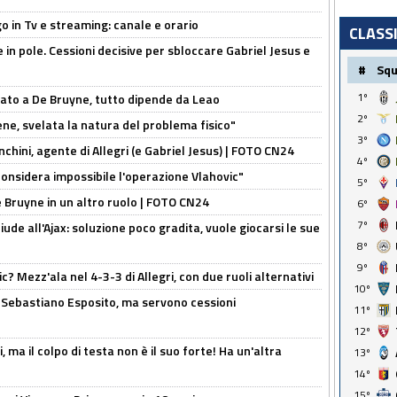
o in Tv e streaming: canale e orario
CLASS
e in pole. Cessioni decisive per sbloccare Gabriel Jesus e
#
Sq
1º
sato a De Bruyne, tutto dipende da Leao
2º
e, svelata la natura del problema fisico"
3º
chini, agente di Allegri (e Gabriel Jesus) | FOTO CN24
4º
considera impossibile l'operazione Vlahovic"
5º
De Bruyne in un altro ruolo | FOTO CN24
6º
7º
de all'Ajax: soluzione poco gradita, vuole giocarsi le sue
8º
9º
? Mezz'ala nel 4-3-3 di Allegri, con due ruoli alternativi
10º
a Sebastiano Esposito, ma servono cessioni
11º
12º
, ma il colpo di testa non è il suo forte! Ha un'altra
13º
14º
15º