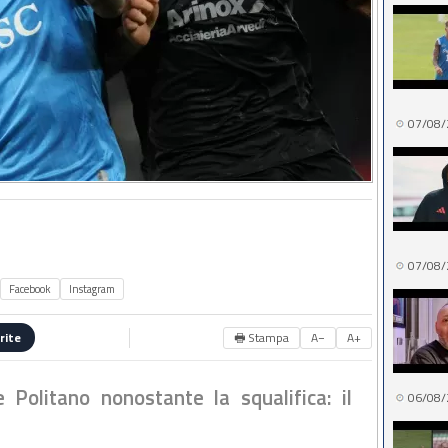
07/08/
07/08/
Facebook
Instagram
🖶 Stampa
A−
A+
rite
 Politano nonostante la squalifica: il
06/08/