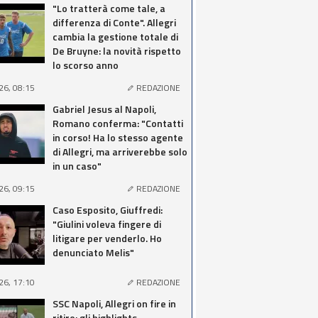
"Lo tratterà come tale, a
differenza di Conte". Allegri
cambia la gestione totale di
De Bruyne: la novità rispetto
lo scorso anno
26, 08:15
REDAZIONE
Gabriel Jesus al Napoli,
Romano conferma: "Contatti
in corso! Ha lo stesso agente
di Allegri, ma arriverebbe solo
in un caso"
26, 09:15
REDAZIONE
Caso Esposito, Giuffredi:
"Giulini voleva fingere di
litigare per venderlo. Ho
denunciato Melis"
26, 17:10
REDAZIONE
SSC Napoli, Allegri on fire in
ritiro: gli highlights