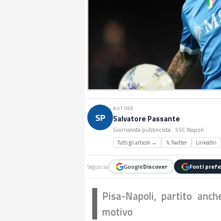
AUTORE
SP
Salvatore Passante
Giornalista pubblicista · SSC Napoli
Tutti gli articoli →
𝕏 Twitter
LinkedIn
Google
Discover
Fonti prefe
Seguici su
Pisa-Napoli, partito anche
motivo