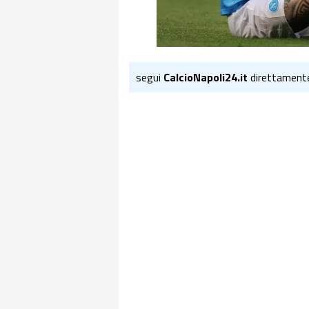
segui
CalcioNapoli24.it
direttament