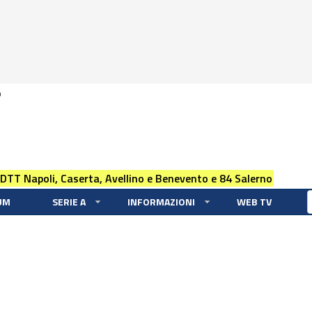
0
 DTT Napoli, Caserta, Avellino e Benevento e 84 Salerno
UM
SERIE A
INFORMAZIONI
WEB TV