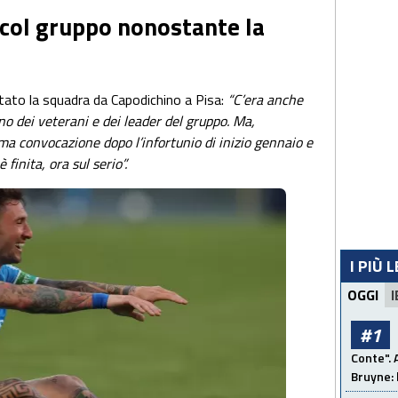
 col gruppo nonostante la
ortato la squadra da Capodichino a Pisa:
“C’era anche
o dei veterani e dei leader del gruppo. Ma,
ima convocazione dopo l’infortunio di inizio gennaio e
 finita, ora sul serio”.
I PIÙ 
OGGI
I
#1
Conte". 
Bruyne: 