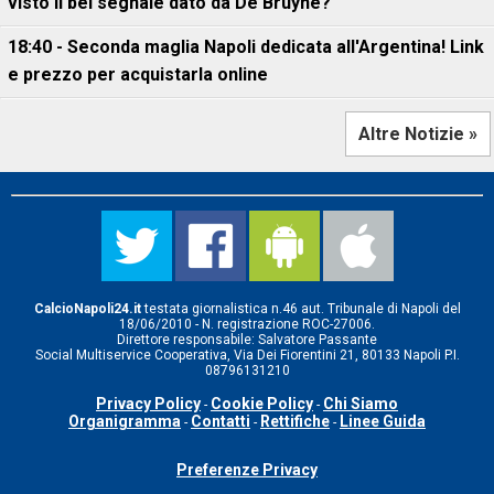
visto il bel segnale dato da De Bruyne?"
18:40 - Seconda maglia Napoli dedicata all'Argentina! Link
e prezzo per acquistarla online
Altre Notizie »
CalcioNapoli24.it
testata giornalistica n.46 aut. Tribunale di Napoli del
18/06/2010 - N. registrazione ROC-27006.
Direttore responsabile: Salvatore Passante
Social Multiservice Cooperativa, Via Dei Fiorentini 21, 80133 Napoli P.I.
08796131210
Privacy Policy
Cookie Policy
Chi Siamo
-
-
Organigramma
Contatti
Rettifiche
Linee Guida
-
-
-
Preferenze Privacy