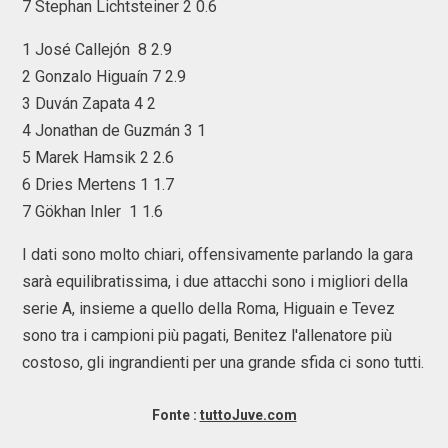
7 Stephan Lichtsteiner 2 0.6
1 José Callejón 8 2.9
2 Gonzalo Higuaín 7 2.9
3 Duván Zapata 4 2
4 Jonathan de Guzmán 3 1
5 Marek Hamsik 2 2.6
6 Dries Mertens 1 1.7
7 Gökhan Inler 1 1.6
I dati sono molto chiari, offensivamente parlando la gara
sarà equilibratissima, i due attacchi sono i migliori della
serie A, insieme a quello della Roma, Higuain e Tevez
sono tra i campioni più pagati, Benitez l'allenatore più
costoso, gli ingrandienti per una grande sfida ci sono tutti.
Fonte :
tuttoJuve.com