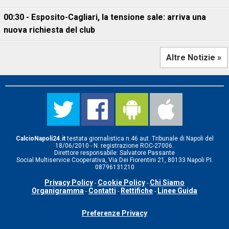
00:30 - Esposito-Cagliari, la tensione sale: arriva una
nuova richiesta del club
Altre Notizie »
CalcioNapoli24.it
testata giornalistica n.46 aut. Tribunale di Napoli del
18/06/2010 - N. registrazione ROC-27006.
Direttore responsabile: Salvatore Passante
Social Multiservice Cooperativa, Via Dei Fiorentini 21, 80133 Napoli P.I.
08796131210
Privacy Policy
Cookie Policy
Chi Siamo
-
-
Organigramma
Contatti
Rettifiche
Linee Guida
-
-
-
Preferenze Privacy