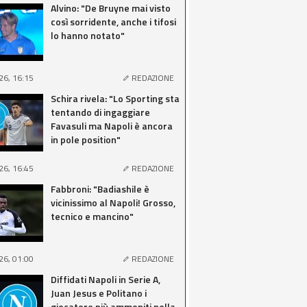
Alvino: "De Bruyne mai visto
così sorridente, anche i tifosi
lo hanno notato"
26, 16:15
REDAZIONE
Schira rivela: "Lo Sporting sta
tentando di ingaggiare
Favasuli ma Napoli è ancora
in pole position"
26, 16:45
REDAZIONE
Fabbroni: "Badiashile è
vicinissimo al Napoli! Grosso,
tecnico e mancino"
26, 01:00
REDAZIONE
Diffidati Napoli in Serie A,
Juan Jesus e Politano i
giocatore più ammoniti nella