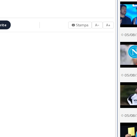
🖶 Stampa
A−
A+
rite
05/08/
05/08/
05/08/