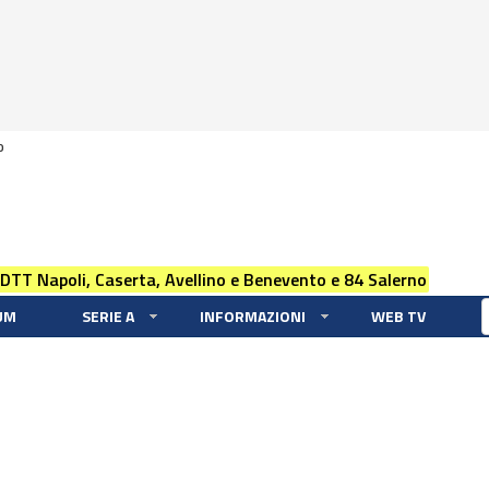
0
 DTT Napoli, Caserta, Avellino e Benevento e 84 Salerno
UM
SERIE A
INFORMAZIONI
WEB TV