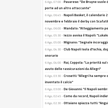
Pavarese: "De Bruyne vuole d
6 Ago, 07:00 -
porte ad un altro attaccante"
Napoli Basket, il calendario
6 Ago, 06:45 -
novembre e febbraio il derby con Scafati!
Mandato: "Atteggiamento posi
6 Ago, 06:00 -
Iezzo avvisa il Napoli: "Lukaku
6 Ago, 05:30 -
Mignano: “Segnale incoraggi
6 Ago, 05:00 -
Club Napoli Isola d'Ischia, 
6 Ago, 04:30 -
onorario
Rai, Coppola: "La priorità su
6 Ago, 04:00 -
avuto delle rassicurazioni da Allegri"
Crosetti: "Allegri ha sempre o
6 Ago, 03:30 -
inventato il calcio"
De Giovanni: "Il Napoli sembr
6 Ago, 03:00 -
Como da record, Napoli indiet
6 Ago, 02:45 -
Ottaiano spiazza tutti: "Ang
6 Ago, 02:30 -