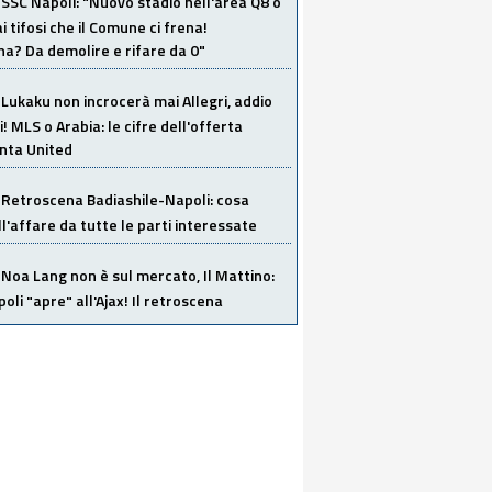
SSC Napoli: "Nuovo stadio nell'area Q8 o
i tifosi che il Comune ci frena!
a? Da demolire e rifare da 0"
Lukaku non incrocerà mai Allegri, addio
i! MLS o Arabia: le cifre dell'offerta
anta United
Retroscena Badiashile-Napoli: cosa
ull'affare da tutte le parti interessate
Noa Lang non è sul mercato, Il Mattino:
poli "apre" all'Ajax! Il retroscena