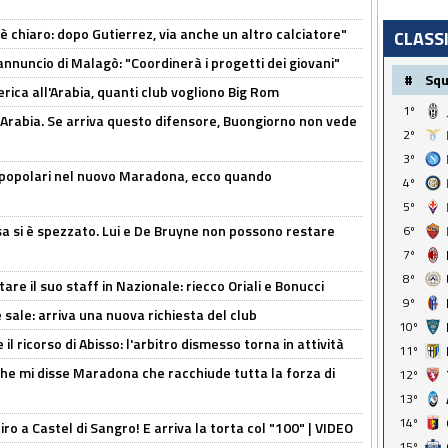
 è chiaro: dopo Gutierrez, via anche un altro calciatore"
CLASS
'annuncio di Malagò: "Coordinerà i progetti dei giovani"
#
Sq
erica all'Arabia, quanti club vogliono Big Rom
1º
 Arabia. Se arriva questo difensore, Buongiorno non vede
2º
3º
 popolari nel nuovo Maradona, ecco quando
4º
5º
a si è spezzato. Lui e De Bruyne non possono restare
6º
7º
8º
re il suo staff in Nazionale: riecco Oriali e Bonucci
9º
 sale: arriva una nuova richiesta del club
10º
il ricorso di Abisso: l'arbitro dismesso torna in attività
11º
 che mi disse Maradona che racchiude tutta la forza di
12º
13º
14º
tiro a Castel di Sangro! E arriva la torta col "100" | VIDEO
15º