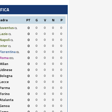
IFICA
uadra
PT
G
V
N
P
Juventus
0
0
0
0
0
CL
Lazio
0
0
0
0
0
CL
Napoli
0
0
0
0
0
CL
Inter
0
0
0
0
0
CL
Fiorentina
0
0
0
0
0
EL
Roma
0
0
0
0
0
ECL
Milan
0
0
0
0
0
Udinese
0
0
0
0
0
Bologna
0
0
0
0
0
Lecce
0
0
0
0
0
Parma
0
0
0
0
0
Torino
0
0
0
0
0
Atalanta
0
0
0
0
0
Genoa
0
0
0
0
0
Como
0
0
0
0
0