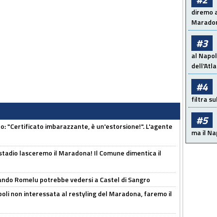
diremo a
Maradon
#3
al Napol
dell'Atl
#4
filtra s
#5
ito: "Certificato imbarazzante, è un'estorsione!". L'agente
ma il Na
 stadio lasceremo il Maradona! Il Comune dimentica il
ando Romelu potrebbe vedersi a Castel di Sangro
oli non interessata al restyling del Maradona, faremo il