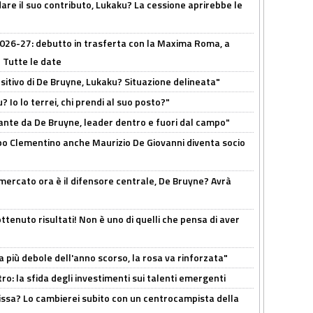
are il suo contributo, Lukaku? La cessione aprirebbe le
 2026-27: debutto in trasferta con la Maxima Roma, a
 Tutte le date
tivo di De Bruyne, Lukaku? Situazione delineata"
? Io lo terrei, chi prendi al suo posto?"
ante da De Bruyne, leader dentro e fuori dal campo"
dopo Clementino anche Maurizio De Giovanni diventa socio
l mercato ora è il difensore centrale, De Bruyne? Avrà
ttenuto risultati! Non è uno di quelli che pensa di aver
a più debole dell'anno scorso, la rosa va rinforzata"
ro: la sfida degli investimenti sui talenti emergenti
uissa? Lo cambierei subito con un centrocampista della