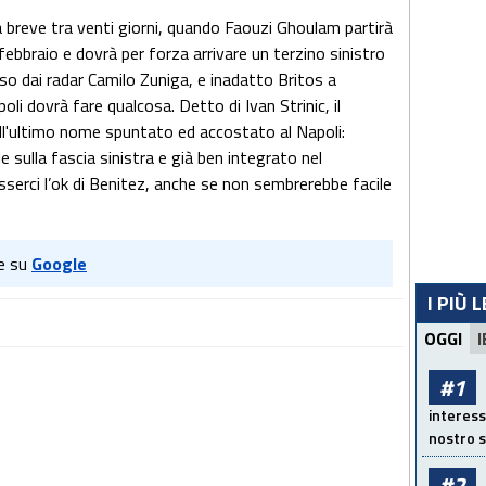
a breve tra venti giorni, quando Faouzi Ghoulam partirà
 febbraio e dovrà per forza arrivare un terzino sinistro
rso dai radar Camilo Zuniga, e inadatto Britos a
poli dovrà fare qualcosa. Detto di Ivan Strinic, il
ell'ultimo nome spuntato ed accostato al Napoli:
ile sulla fascia sinistra e già ben integrato nel
sserci l’ok di Benitez, anche se non sembrerebbe facile
e su
Google
I PIÙ 
OGGI
I
#1
interess
nostro s
#2