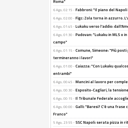
Roma"
Fabbroni: "Il piano del Napoli
6 Ago, 02:15 -
Figc: Zola torna in azzurro. L
6 Ago, 02:00 -
Lukaku verso l'addio: dall'Am
6 Ago, 01:45 -
Padovan: "Lukaku in MLS o in
6 Ago, 01:30 -
campo"
Comune, Simeone: "Più posti
6 Ago, 01:15 -
termineranno i lavori"
Caiazza: "Con Lukaku qualcos
6 Ago, 01:00 -
entrambi"
Mancini al lavoro per completa
6 Ago, 00:45 -
Esposito-Cagliari, la tensione
6 Ago, 00:30 -
Il Tribunale Federale accoglie 
6 Ago, 00:15 -
Galli: "Baresi? C'è una frase
6 Ago, 00:00 -
Franco"
SSC Napoli: serata pizza in ri
5 Ago, 23:55 -