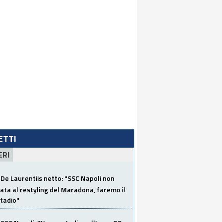
LETTI
ERI
De Laurentiis netto: "SSC Napoli non
ata al restyling del Maradona, faremo il
tadio"