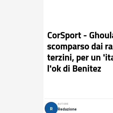
CorSport - Ghoul
scomparso dai rad
terzini, per un 'i
l'ok di Benitez
AUTORE
R
Redazione