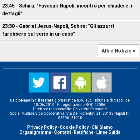
23:45 - Schira: "Favasuli-Napoli, incontro per chiudere: i
dettagli"
23:30 - Gabriel Jesus-Napoli, Schira: "Gli azzurri
farebbero sul serio in un caso"
Altre Notizie »
CalcioNapoli24.it
testata giornalistica n.46 aut. Tribunale di Napoli del
18/06/2010 - N. registrazione ROC-27006.
Direttore responsabile: Salvatore Passante
Social Multiservice Cooperativa, Via Dei Fiorentini 21, 80133 Napoli P.I.
08796131210
Privacy Policy
Cookie Policy
Chi Siamo
-
-
Organigramma
Contatti
Rettifiche
Linee Guida
-
-
-