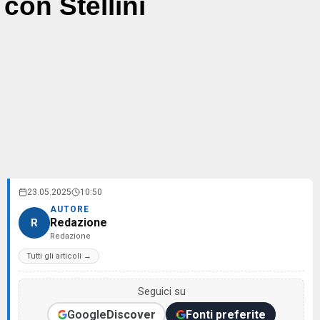
con Stellini
23.05.2025
10:50
AUTORE
Redazione
R
Redazione
Tutti gli articoli →
Seguici su
Google
Discover
Fonti preferite