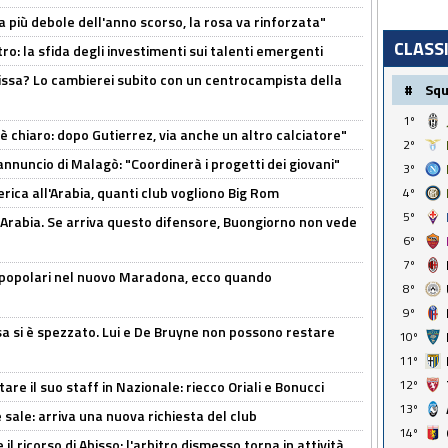
a più debole dell'anno scorso, la rosa va rinforzata"
CLASS
ro: la sfida degli investimenti sui talenti emergenti
uissa? Lo cambierei subito con un centrocampista della
#
Sq
1º
 è chiaro: dopo Gutierrez, via anche un altro calciatore"
2º
'annuncio di Malagò: "Coordinerà i progetti dei giovani"
3º
erica all'Arabia, quanti club vogliono Big Rom
4º
5º
 Arabia. Se arriva questo difensore, Buongiorno non vede
6º
7º
 popolari nel nuovo Maradona, ecco quando
8º
9º
a si è spezzato. Lui e De Bruyne non possono restare
10º
11º
12º
re il suo staff in Nazionale: riecco Oriali e Bonucci
13º
 sale: arriva una nuova richiesta del club
14º
il ricorso di Abisso: l'arbitro dismesso torna in attività