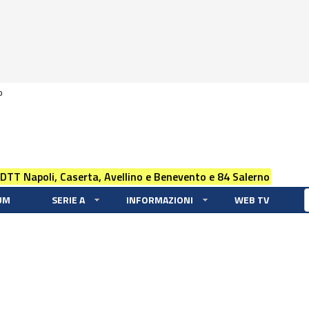
0
 DTT Napoli, Caserta, Avellino e Benevento e 84 Salerno
UM
SERIE A
INFORMAZIONI
WEB TV