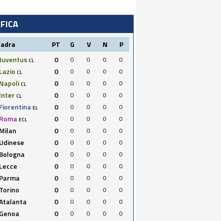
IFICA
uadra
PT
G
V
N
P
Juventus
0
0
0
0
0
CL
Lazio
0
0
0
0
0
CL
Napoli
0
0
0
0
0
CL
Inter
0
0
0
0
0
CL
Fiorentina
0
0
0
0
0
EL
Roma
0
0
0
0
0
ECL
Milan
0
0
0
0
0
Udinese
0
0
0
0
0
Bologna
0
0
0
0
0
Lecce
0
0
0
0
0
Parma
0
0
0
0
0
Torino
0
0
0
0
0
Atalanta
0
0
0
0
0
Genoa
0
0
0
0
0