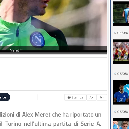
05/08/
Meret
06/08/
🖶 Stampa
A−
A+
rite
06/08/
dizioni di Alex Meret che ha riportato un
l Torino nell'ultima partita di Serie A.