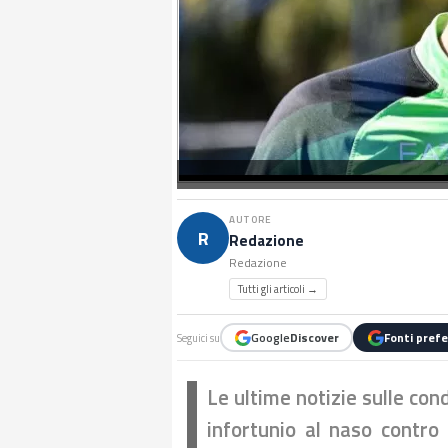
AUTORE
R
Redazione
Redazione
Tutti gli articoli →
Google
Discover
Fonti prefe
Seguici su
Le ultime notizie sulle con
infortunio al naso contro i