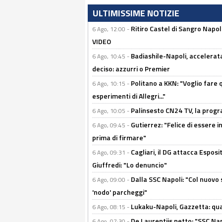
ULTIMISSIME NOTIZIE
Ritiro Castel di Sangro Napo
6 Ago, 12:00 -
VIDEO
Badiashile-Napoli, accelerata
6 Ago, 10:45 -
deciso: azzurri o Premier
Politano a KKN: "Voglio fare qu
6 Ago, 10:15 -
esperimenti di Allegri..."
Palinsesto CN24 TV, la prog
6 Ago, 10:05 -
Gutierrez: "Felice di essere 
6 Ago, 09:45 -
prima di firmare"
Cagliari, il DG attacca Espos
6 Ago, 09:31 -
Giuffredi: "Lo denuncio"
Dalla SSC Napoli: "Col nuovo
6 Ago, 09:00 -
'nodo' parcheggi"
Lukaku-Napoli, Gazzetta: qu
6 Ago, 08:15 -
De Laurentiis netto: "SSC Nap
6 Ago, 07:30 -