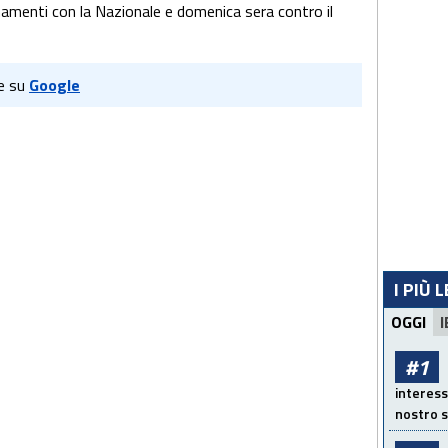
namenti con la Nazionale e domenica sera contro il
e su
Google
I PIÙ 
OGGI
I
#1
interess
nostro s