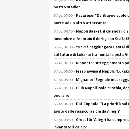
nostro stadio"
Pavarese: "De Bruyne vuole d
6 Ago, 07:00 -
porte ad un altro attaccante"
Napoli Basket, il calendario
6 Ago, 06:45 -
novembre e febbraio il derby con Scafati!
"Dovrà raggiungere Castel di
6 Ago, 06:30 -
sul futuro di Lukaku: tramonta la pista A
Mandato: "Atteggiamento posi
6 Ago, 06:00 -
Iezzo avvisa il Napoli: "Lukaku
6 Ago, 05:30 -
Mignano: “Segnale incoraggi
6 Ago, 05:00 -
Club Napoli Isola d'Ischia, 
6 Ago, 04:30 -
onorario
Rai, Coppola: "La priorità su
6 Ago, 04:00 -
avuto delle rassicurazioni da Allegri"
Crosetti: "Allegri ha sempre o
6 Ago, 03:30 -
inventato il calcio"