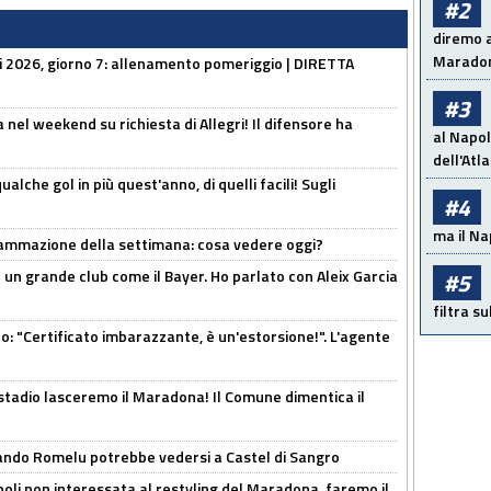
#2
diremo a
Maradon
li 2026, giorno 7: allenamento pomeriggio | DIRETTA
#3
 nel weekend su richiesta di Allegri! Il difensore ha
al Napol
dell'Atl
alche gol in più quest'anno, di quelli facili! Sugli
#4
ma il Na
rammazione della settimana: cosa vedere oggi?
in un grande club come il Bayer. Ho parlato con Aleix Garcia
#5
filtra s
ito: "Certificato imbarazzante, è un'estorsione!". L'agente
 stadio lasceremo il Maradona! Il Comune dimentica il
ando Romelu potrebbe vedersi a Castel di Sangro
oli non interessata al restyling del Maradona, faremo il