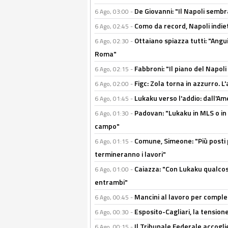
De Giovanni: "Il Napoli sembr
6 Ago, 03:00 -
Como da record, Napoli indiet
6 Ago, 02:45 -
Ottaiano spiazza tutti: "Ang
6 Ago, 02:30 -
Roma"
Fabbroni: "Il piano del Napoli
6 Ago, 02:15 -
Figc: Zola torna in azzurro. L
6 Ago, 02:00 -
Lukaku verso l'addio: dall'Am
6 Ago, 01:45 -
Padovan: "Lukaku in MLS o in
6 Ago, 01:30 -
campo"
Comune, Simeone: "Più posti
6 Ago, 01:15 -
termineranno i lavori"
Caiazza: "Con Lukaku qualcos
6 Ago, 01:00 -
entrambi"
Mancini al lavoro per completa
6 Ago, 00:45 -
Esposito-Cagliari, la tensione
6 Ago, 00:30 -
Il Tribunale Federale accoglie 
6 Ago, 00:15 -