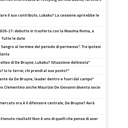
are il suo contributo, Lukaku? La cessione aprirebbe le
 2026-27: debutto in trasferta con la Maxima Roma, a
 Tutte le date
 Sangro al termine del periodo di permesso". Tre ipotesi
tlanta
tivo di De Bruyne, Lukaku? Situazione delineata"
? Io lo terrei, chi prendi al suo posto?"
ante da De Bruyne, leader dentro e fuori dal campo"
dopo Clementino anche Maurizio De Giovanni diventa socio
l mercato ora è il difensore centrale, De Bruyne? Avrà
ttenuto risultati! Non è uno di quelli che pensa di aver