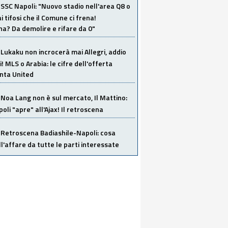
SSC Napoli: "Nuovo stadio nell'area Q8 o
i tifosi che il Comune ci frena!
a? Da demolire e rifare da 0"
Lukaku non incrocerà mai Allegri, addio
i! MLS o Arabia: le cifre dell'offerta
anta United
Noa Lang non è sul mercato, Il Mattino:
poli "apre" all'Ajax! Il retroscena
Retroscena Badiashile-Napoli: cosa
ull'affare da tutte le parti interessate