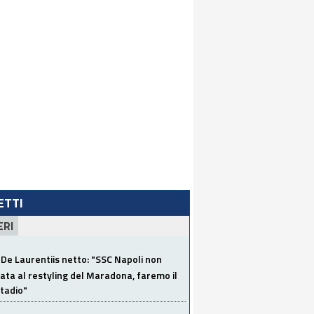
LETTI
ERI
De Laurentiis netto: "SSC Napoli non
ata al restyling del Maradona, faremo il
tadio"