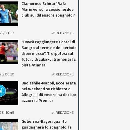
Clamoroso Schira: "Rafa
Marin verso la cessione: due
club sul difensore spagnolo!"
26, 21:23
REDAZIONE
"Dovrà raggiungere Castel di
Sangro al termine del periodo
di permesso". Tre ipotesi sul
futuro di Lukaku: tramonta la
pista Atlanta
26, 06:30
REDAZIONE
Badiashile-Napoli, accelerata
nel weekend su richiesta di
Allegri! Il difensore ha deciso:
azzurri o Premier
26, 10:45
REDAZIONE
Gutierrez-Bayer: quanto
guadagnerà lo spagnolo, le