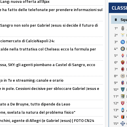
 Lang: nuova offerta all'Ajax
CLASS
e ha fatto delle telefonate per prendere informazioni sul
#
Sq
 Sangro non solo per Gabriel Jesus: si decide il futuro di
1º
2º
ciomercato di CalcioNapoli 24:
3º
calde nella trattativa col Chelsea: ecco la formula per
4º
5º
6º
ssa, SKY: gli agenti piombano a Castel di Sangro, ecco
7º
8º
o in Tv e streaming: canale e orario
9º
e in pole. Cessioni decisive per sbloccare Gabriel Jesus e
10º
11º
12º
sato a De Bruyne, tutto dipende da Leao
13º
e, svelata la natura del problema fisico"
14º
chini, agente di Allegri (e Gabriel Jesus) | FOTO CN24
15º