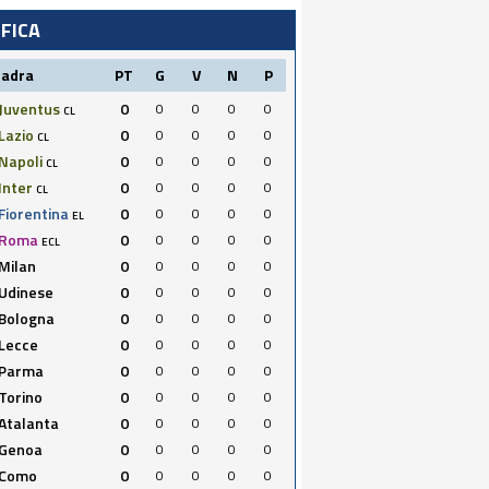
IFICA
uadra
PT
G
V
N
P
Juventus
0
0
0
0
0
CL
Lazio
0
0
0
0
0
CL
Napoli
0
0
0
0
0
CL
Inter
0
0
0
0
0
CL
Fiorentina
0
0
0
0
0
EL
Roma
0
0
0
0
0
ECL
Milan
0
0
0
0
0
Udinese
0
0
0
0
0
Bologna
0
0
0
0
0
Lecce
0
0
0
0
0
Parma
0
0
0
0
0
Torino
0
0
0
0
0
Atalanta
0
0
0
0
0
Genoa
0
0
0
0
0
Como
0
0
0
0
0