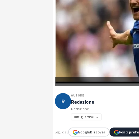
AUTORE
R
Redazione
Redazione
Tutti gli articoli →
Google
Discover
Fonti prefe
Seguici su