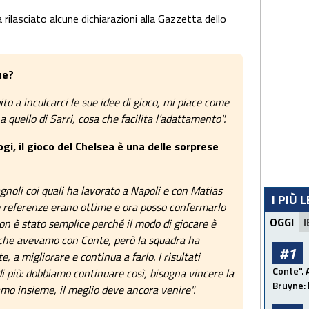
a rilasciato alcune dichiarazioni alla Gazzetta dello
ue?
to a inculcarci le sue idee di gioco, mi piace come
a quello di Sarri, cosa che facilita l’adattamento".
ogi, il gioco del Chelsea è una delle sorprese
noli coi quali ha lavorato a Napoli e con Matias
I PIÙ 
Le referenze erano ottime e ora posso confermarlo
OGGI
I
non è stato semplice perché il modo di giocare è
che avevamo con Conte, però la squadra ha
#1
e, a migliorare e continua a farlo. I risultati
Conte". 
di più: dobbiamo continuare così, bisogna vincere la
Bruyne: 
mo insieme, il meglio deve ancora venire".