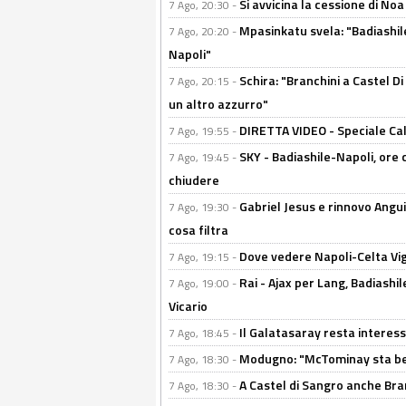
Si avvicina la cessione di Noa
7 Ago, 20:30 -
Mpasinkatu svela: "Badiashil
7 Ago, 20:20 -
Napoli"
Schira: "Branchini a Castel Di
7 Ago, 20:15 -
un altro azzurro"
DIRETTA VIDEO - Speciale Cal
7 Ago, 19:55 -
SKY - Badiashile-Napoli, ore 
7 Ago, 19:45 -
chiudere
Gabriel Jesus e rinnovo Angui
7 Ago, 19:30 -
cosa filtra
Dove vedere Napoli-Celta Vig
7 Ago, 19:15 -
Rai - Ajax per Lang, Badiashil
7 Ago, 19:00 -
Vicario
Il Galatasaray resta interes
7 Ago, 18:45 -
Modugno: "McTominay sta ben
7 Ago, 18:30 -
A Castel di Sangro anche Bran
7 Ago, 18:30 -