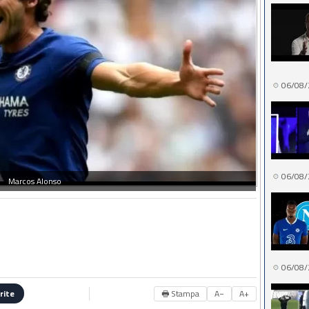
06/08/
06/08/
Marcos Alonso
06/08/
🖶 Stampa
A−
A+
rite