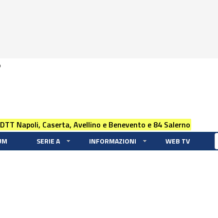
0
 DTT Napoli, Caserta, Avellino e Benevento e 84 Salerno
UM
SERIE A
INFORMAZIONI
WEB TV