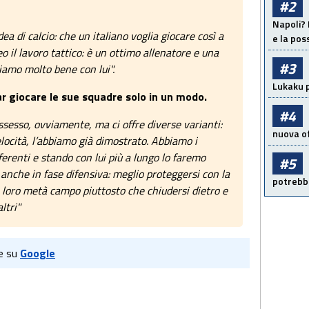
#2
Napoli? 
ea di calcio: che un italiano voglia giocare così a
e la pos
eo il lavoro tattico: è un ottimo allenatore e una
#3
iamo molto bene con lui".
Lukaku p
 far giocare le sue squadre solo in un modo.
#4
ssesso, ovviamente, ma ci offre diverse varianti:
nuova of
locità, l’abbiamo già dimostrato. Abbiamo i
ferenti e stando con lui più a lungo lo faremo
#5
 anche in fase difensiva: meglio proteggersi con la
potrebbe
a loro metà campo piuttosto che chiudersi dietro e
ltri"
e su
Google