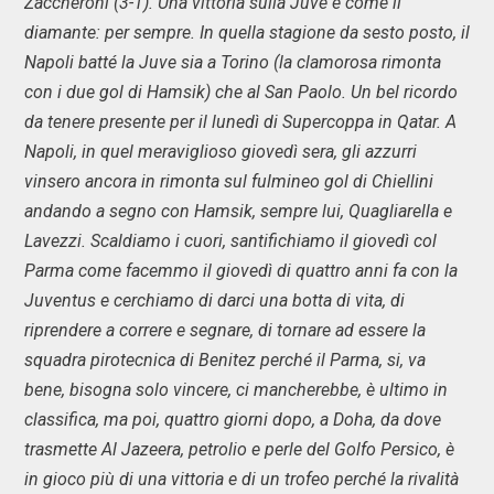
Zaccheroni (3-1). Una vittoria sulla Juve è come il
diamante: per sempre. In quella stagione da sesto posto, il
Napoli batté la Juve sia a Torino (la clamorosa rimonta
con i due gol di Hamsik) che al San Paolo. Un bel ricordo
da tenere presente per il lunedì di Supercoppa in Qatar. A
Napoli, in quel meraviglioso giovedì sera, gli azzurri
vinsero ancora in rimonta sul fulmineo gol di Chiellini
andando a segno con Hamsik, sempre lui, Quagliarella e
Lavezzi. Scaldiamo i cuori, santifichiamo il giovedì col
Parma come facemmo il giovedì di quattro anni fa con la
Juventus e cerchiamo di darci una botta di vita, di
riprendere a correre e segnare, di tornare ad essere la
squadra pirotecnica di Benitez perché il Parma, si, va
bene, bisogna solo vincere, ci mancherebbe, è ultimo in
classifica, ma poi, quattro giorni dopo, a Doha, da dove
trasmette Al Jazeera, petrolio e perle del Golfo Persico, è
in gioco più di una vittoria e di un trofeo perché la rivalità