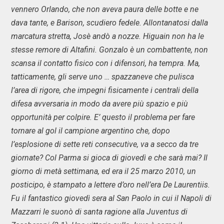
vennero Orlando, che non aveva paura delle botte e ne
dava tante, e Barison, scudiero fedele. Allontanatosi dalla
marcatura stretta, Josè andò a nozze. Higuain non ha le
stesse remore di Altafini. Gonzalo è un combattente, non
scansa il contatto fisico con i difensori, ha tempra. Ma,
tatticamente, gli serve uno … spazzaneve che pulisca
l’area di rigore, che impegni fisicamente i centrali della
difesa avversaria in modo da avere più spazio e più
opportunità per colpire. E’ questo il problema per fare
tornare al gol il campione argentino che, dopo
l’esplosione di sette reti consecutive, va a secco da tre
giornate? Col Parma si gioca di giovedì e che sarà mai? Il
giorno di metà settimana, ed era il 25 marzo 2010, un
posticipo, è stampato a lettere d’oro nell’era De Laurentiis.
Fu il fantastico giovedì sera al San Paolo in cui il Napoli di
Mazzarri le suonò di santa ragione alla Juventus di