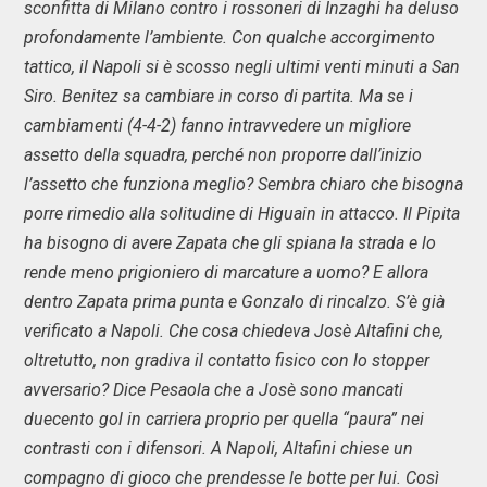
sconfitta di Milano contro i rossoneri di Inzaghi ha deluso
profondamente l’ambiente. Con qualche accorgimento
tattico, il Napoli si è scosso negli ultimi venti minuti a San
Siro. Benitez sa cambiare in corso di partita. Ma se i
cambiamenti (4-4-2) fanno intravvedere un migliore
assetto della squadra, perché non proporre dall’inizio
l’assetto che funziona meglio? Sembra chiaro che bisogna
porre rimedio alla solitudine di Higuain in attacco. Il Pipita
ha bisogno di avere Zapata che gli spiana la strada e lo
rende meno prigioniero di marcature a uomo? E allora
dentro Zapata prima punta e Gonzalo di rincalzo. S’è già
verificato a Napoli. Che cosa chiedeva Josè Altafini che,
oltretutto, non gradiva il contatto fisico con lo stopper
avversario? Dice Pesaola che a Josè sono mancati
duecento gol in carriera proprio per quella “paura” nei
contrasti con i difensori. A Napoli, Altafini chiese un
compagno di gioco che prendesse le botte per lui. Così