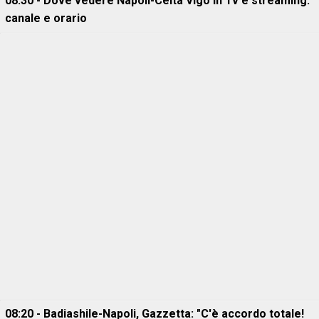
08:30 - Dove vedere Napoli-Celta Vigo in Tv e streaming:
canale e orario
08:20 - Badiashile-Napoli, Gazzetta: "C'è accordo totale!