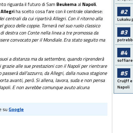
to riguarda il futuro di Sam
Beukema
al
Napoli
.
#2
o
Allegri
ha scelto cosa fare con il centrale olandese:
entrali da cui ripartirà Allegri. Con il ritorno alla
Lukaku p
el gioco delle coppie. Tornerà nel suo ruolo classico
#3
di destra con Conte nella linea a tre promossa da
sere convocato per il Mondiale. Era stato seguito ma
potrebbe
#4
r i suoi a distanza ma da settembre, quando riprenderà
soffiare
 grazie alle sue prestazioni con il Napoli per rientrare
#5
o passerà dall’azzurro, da Allegri, dalla nuova stagione
rta avanti, però. Si allena, lavora, suda e non pensa
Cruijff e
Napoli
 Napoli. E non avrebbe comunque avuto alcuna
e su
Google