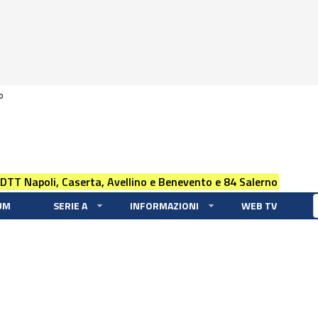
0
 DTT Napoli, Caserta, Avellino e Benevento e 84 Salerno
UM
SERIE A
INFORMAZIONI
WEB TV