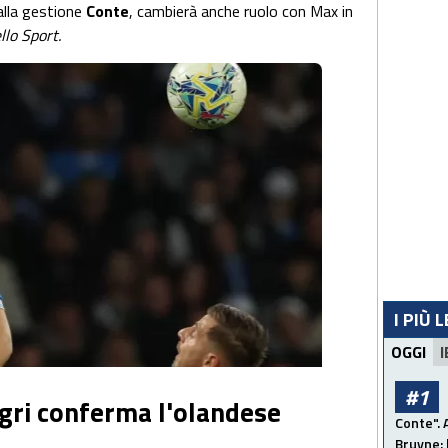
 alla gestione
Conte
, cambierà anche ruolo con Max in
llo Sport.
I PIÙ 
OGGI
I
#1
gri conferma l'olandese
Conte". 
Bruyne: 