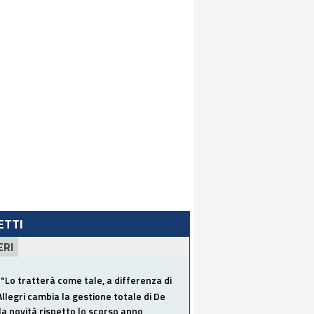
LETTI
ERI
"Lo tratterà come tale, a differenza di
Allegri cambia la gestione totale di De
la novità rispetto lo scorso anno