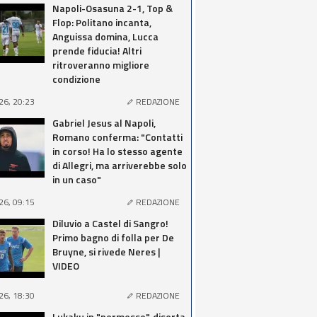
Napoli-Osasuna 2-1, Top &
Flop: Politano incanta,
Anguissa domina, Lucca
prende fiducia! Altri
ritroveranno migliore
condizione
26, 20:23
REDAZIONE
Gabriel Jesus al Napoli,
Romano conferma: "Contatti
in corso! Ha lo stesso agente
di Allegri, ma arriverebbe solo
in un caso"
26, 09:15
REDAZIONE
Diluvio a Castel di Sangro!
Primo bagno di folla per De
Bruyne, si rivede Neres |
VIDEO
26, 18:30
REDAZIONE
Lukaku in "permesso", diserta