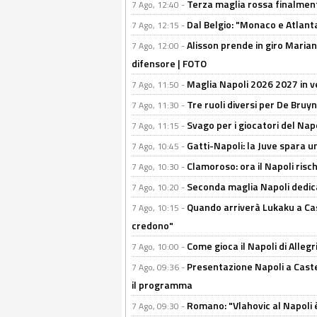
Terza maglia rossa finalment
7 Ago, 12:40 -
Dal Belgio: "Monaco e Atlant
7 Ago, 12:15 -
Alisson prende in giro Marianu
7 Ago, 12:00 -
difensore | FOTO
Maglia Napoli 2026 2027 in ve
7 Ago, 11:50 -
Tre ruoli diversi per De Bru
7 Ago, 11:30 -
Svago per i giocatori del Nap
7 Ago, 11:15 -
Gatti-Napoli: la Juve spara 
7 Ago, 10:45 -
Clamoroso: ora il Napoli risch
7 Ago, 10:30 -
Seconda maglia Napoli dedica
7 Ago, 10:20 -
Quando arriverà Lukaku a Cast
7 Ago, 10:15 -
credono"
Come gioca il Napoli di Alleg
7 Ago, 10:00 -
Presentazione Napoli a Castel
7 Ago, 09:36 -
il programma
Romano: "Vlahovic al Napoli 
7 Ago, 09:30 -