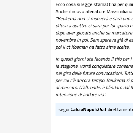
Ecco cosa si legge stamattina per quan
Anche il nuovo allenatore Massimilian
"Beukema non si muoverà e sarà uno dei c
difesa a quattro ci sarà per lui spazio n
dopo aver giocato anche da marcatore 
novembre in poi. Sam sperava già di es
poi il ct Koeman ha fatto altre scelte.
In questi giorni sta facendo il tifo pe
la stagione, vorrà conquistare consensi
nel giro delle future convocazioni. Tutt
per cui c’è ancora tempo. Beukema si po
al mercato. D’altronde, è blindato dal
intenzione di andare via".
segui
CalcioNapoli24.it
direttament