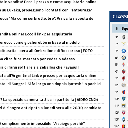
e in vendita! Ecco il prezzo e come acquistarla online
a su Lukaku, proseguono i contatti con l'entourage"
CLASS
cci: "Ma come sei brutto, bro". Arriva la risposta del
#
Sq
ndita online! Ecco il link per acquistarla
1º
yne: ecco come giocherebbe in base al modulo
2º
oli: uscita libera all'Ombrellone di Roccaraso | FOTO
3º
4º
una cifra fuori mercato per cederlo adesso
5º
ia di farsi soffiare sia Zeballos che Favasuli!
6º
ta all'Argentina! Link e prezzo per acquistarla online
7º
el di Sangro? Si fa largo una doppia ipotesi: "In pochi ci
8º
9º
10º
ri? La speciale camera tattica in partitella | VIDEO CN24
11º
 di Sangro anticipata a lunedì sera alle 20.30, cambiato
12º
13º
è semplicemente impossibile! Vi spiego perché"
14º