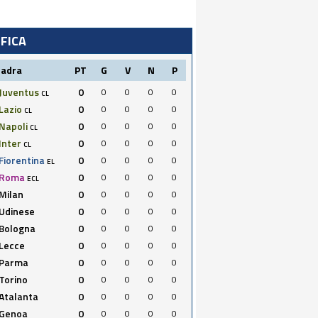
IFICA
uadra
PT
G
V
N
P
Juventus
0
0
0
0
0
CL
Lazio
0
0
0
0
0
CL
Napoli
0
0
0
0
0
CL
Inter
0
0
0
0
0
CL
Fiorentina
0
0
0
0
0
EL
Roma
0
0
0
0
0
ECL
Milan
0
0
0
0
0
Udinese
0
0
0
0
0
Bologna
0
0
0
0
0
Lecce
0
0
0
0
0
Parma
0
0
0
0
0
Torino
0
0
0
0
0
Atalanta
0
0
0
0
0
Genoa
0
0
0
0
0