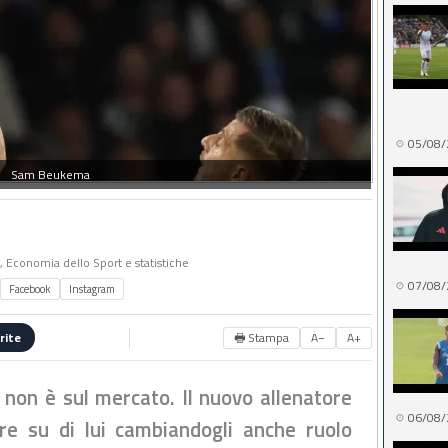
05/08/
Sam Beukema
o, Economia dello Sport e statistiche
07/08/
Facebook
Instagram
🖶 Stampa
A−
A+
rite
non è sul mercato. Il nuovo allenatore
06/08/
are su di lui cambiandogli anche ruolo