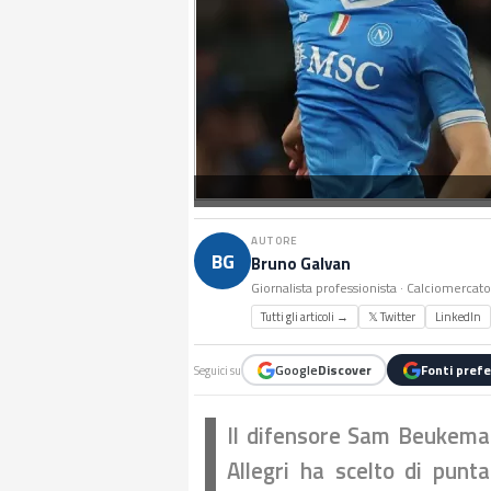
AUTORE
BG
Bruno Galvan
Giornalista professionista · Calciomercat
Tutti gli articoli →
𝕏 Twitter
LinkedIn
Google
Discover
Fonti prefe
Seguici su
Il difensore Sam Beukema 
Allegri ha scelto di punt