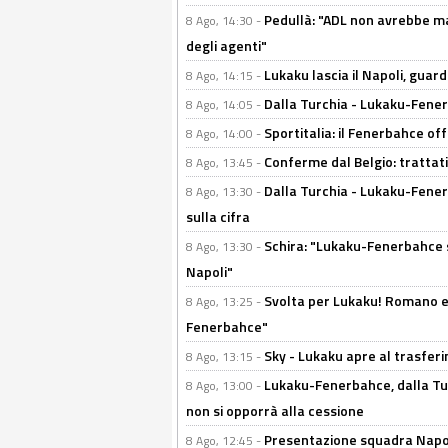
Pedullà: "ADL non avrebbe ma
8 Ago, 14:30 -
degli agenti"
Lukaku lascia il Napoli, guard
8 Ago, 14:15 -
Dalla Turchia - Lukaku-Fenerb
8 Ago, 14:05 -
Sportitalia: il Fenerbahce off
8 Ago, 14:00 -
Conferme dal Belgio: trattativ
8 Ago, 13:45 -
Dalla Turchia - Lukaku-Fener
8 Ago, 13:30 -
sulla cifra
Schira: "Lukaku-Fenerbahce si
8 Ago, 13:30 -
Napoli"
Svolta per Lukaku! Romano e 
8 Ago, 13:25 -
Fenerbahce"
Sky - Lukaku apre al trasferi
8 Ago, 13:15 -
Lukaku-Fenerbahce, dalla Turc
8 Ago, 13:00 -
non si opporrà alla cessione
Presentazione squadra Napoli
8 Ago, 12:45 -