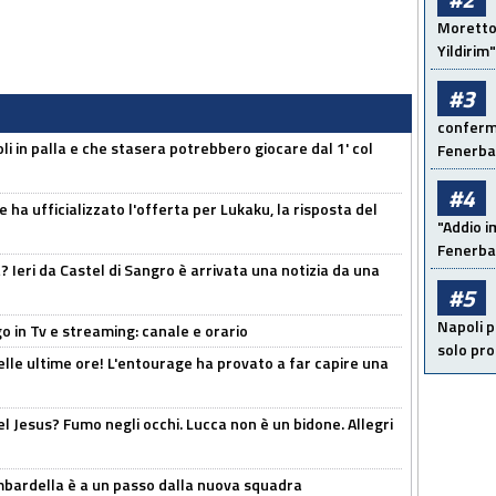
Moretto:
Yildirim"
#3
conferma
li in palla e che stasera potrebbero giocare dal 1' col
Fenerb
#4
 ha ufficializzato l'offerta per Lukaku, la risposta del
"Addio i
Fenerba
Ieri da Castel di Sangro è arrivata una notizia da una
#5
Napoli p
o in Tv e streaming: canale e orario
solo pr
elle ultime ore! L'entourage ha provato a far capire una
el Jesus? Fumo negli occhi. Lucca non è un bidone. Allegri
bardella è a un passo dalla nuova squadra