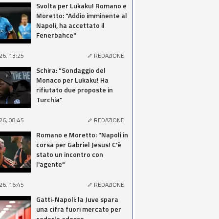
Svolta per Lukaku! Romano e
Moretto: "Addio imminente al
Napoli, ha accettato il
Fenerbahce"
26, 13:25
REDAZIONE
Schira: "Sondaggio del
Monaco per Lukaku! Ha
rifiutato due proposte in
Turchia"
26, 08:45
REDAZIONE
Romano e Moretto: "Napoli in
corsa per Gabriel Jesus! C'è
stato un incontro con
l'agente"
26, 16:45
REDAZIONE
Gatti-Napoli: la Juve spara
una cifra fuori mercato per
cederlo adesso