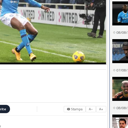
08/08/
07/08/
08/08/
🖶 Stampa
A−
A+
rite
e