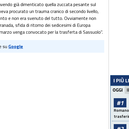
avendo già dimenticato quella zuccata pesante sul
veva procurato un trauma cranico di secondo livello,
ento e non era svenuto del tutto. Ovviamente non
ranada, sfida di ritorno dei sedicesimi di Europa
3 marzo venga convocato per la trasferta di Sassuolo".
e su
Google
I PIÙ 
OGGI
I
#1
Romano: 
trasfer
#2