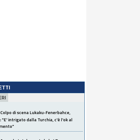
LETTI
ERI
Colpo di scena Lukaku-Fenerbahce,
"E' intrigato dalla Turchia, c'è l'ok al
imento"