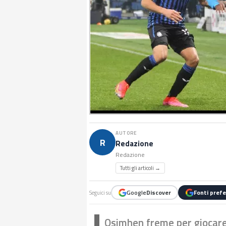
AUTORE
R
Redazione
Redazione
Tutti gli articoli →
Google
Discover
Fonti prefe
Seguici su
Osimhen freme per giocar