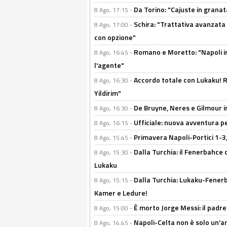
Da Torino: "Cajuste in granata
8 Ago, 17:15 -
Schira: "Trattativa avanzata
8 Ago, 17:00 -
con opzione"
Romano e Moretto: "Napoli in
8 Ago, 16:45 -
l'agente"
Accordo totale con Lukaku! Ro
8 Ago, 16:30 -
Yildirim"
De Bruyne, Neres e Gilmour in
8 Ago, 16:30 -
Ufficiale: nuova avventura per
8 Ago, 16:15 -
Primavera Napoli-Portici 1-3,
8 Ago, 15:45 -
Dalla Turchia: il Fenerbahce 
8 Ago, 15:30 -
Lukaku
Dalla Turchia: Lukaku-Fenerba
8 Ago, 15:15 -
Kamer e Ledure!
È morto Jorge Messi: il padre
8 Ago, 15:00 -
Napoli-Celta non è solo un'am
8 Ago, 14:45 -