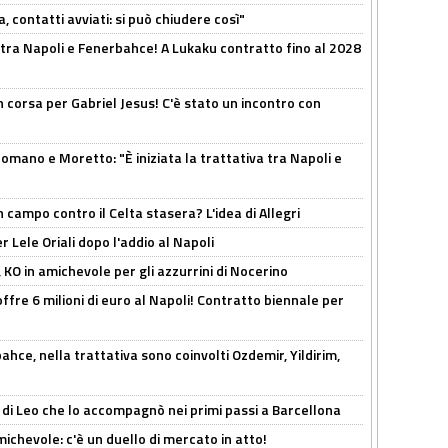
, contatti avviati: si può chiudere così"
 tra Napoli e Fenerbahce! A Lukaku contratto fino al 2028
 corsa per Gabriel Jesus! C'è stato un incontro con
mano e Moretto: "È iniziata la trattativa tra Napoli e
 campo contro il Celta stasera? L'idea di Allegri
 Lele Oriali dopo l'addio al Napoli
 KO in amichevole per gli azzurrini di Nocerino
offre 6 milioni di euro al Napoli! Contratto biennale per
hce, nella trattativa sono coinvolti Ozdemir, Yildirim,
 di Leo che lo accompagnò nei primi passi a Barcellona
ichevole: c'è un duello di mercato in atto!