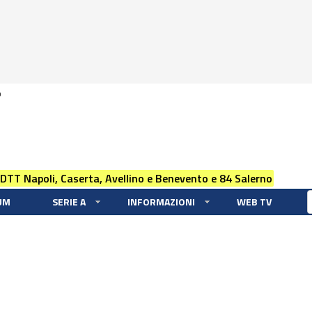
0
 DTT Napoli, Caserta, Avellino e Benevento e 84 Salerno
UM
SERIE A
INFORMAZIONI
WEB TV