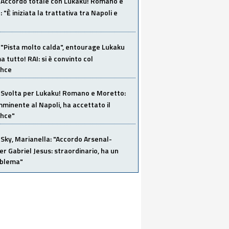
Accordo totale con Lukaku! Romano e
 "È iniziata la trattativa tra Napoli e
"Pista molto calda", entourage Lukaku
 tutto! RAI: si è convinto col
ahce
Svolta per Lukaku! Romano e Moretto:
mminente al Napoli, ha accettato il
hce"
Sky, Marianella: "Accordo Arsenal-
er Gabriel Jesus: straordinario, ha un
oblema"