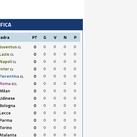
IFICA
uadra
PT
G
V
N
P
Juventus
0
0
0
0
0
CL
Lazio
0
0
0
0
0
CL
Napoli
0
0
0
0
0
CL
Inter
0
0
0
0
0
CL
Fiorentina
0
0
0
0
0
EL
Roma
0
0
0
0
0
ECL
Milan
0
0
0
0
0
Udinese
0
0
0
0
0
Bologna
0
0
0
0
0
Lecce
0
0
0
0
0
Parma
0
0
0
0
0
Torino
0
0
0
0
0
Atalanta
0
0
0
0
0