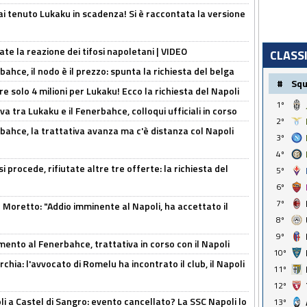
i tenuto Lukaku in scadenza! Si è raccontata la versione
ate la reazione dei tifosi napoletani | VIDEO
CLASS
ahce, il nodo è il prezzo: spunta la richiesta del belga
#
Sq
re solo 4 milioni per Lukaku! Ecco la richiesta del Napoli
1º
a tra Lukaku e il Fenerbahce, colloqui ufficiali in corso
2º
bahce, la trattativa avanza ma c'è distanza col Napoli
3º
4º
 procede, rifiutate altre tre offerte: la richiesta del
5º
6º
7º
Moretto: "Addio imminente al Napoli, ha accettato il
8º
9º
mento al Fenerbahce, trattativa in corso con il Napoli
10º
hia: l'avvocato di Romelu ha incontrato il club, il Napoli
11º
12º
 a Castel di Sangro: evento cancellato? La SSC Napoli lo
13º