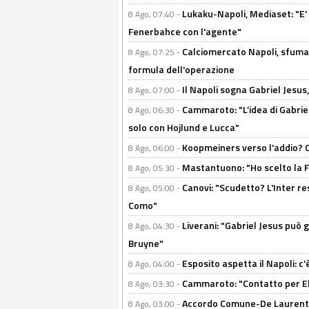
Lukaku-Napoli, Mediaset: "E' f
8 Ago, 07:40 -
Fenerbahce con l'agente"
Calciomercato Napoli, sfuma 
8 Ago, 07:25 -
formula dell'operazione
Il Napoli sogna Gabriel Jesu
8 Ago, 07:00 -
Cammaroto: "L’idea di Gabrie
8 Ago, 06:30 -
solo con Hojlund e Lucca"
Koopmeiners verso l'addio? C'è
8 Ago, 06:00 -
Mastantuono: "Ho scelto la Fi
8 Ago, 05:30 -
Canovi: "Scudetto? L'Inter re
8 Ago, 05:00 -
Como"
Liverani: "Gabriel Jesus può g
8 Ago, 04:30 -
Bruyne"
Esposito aspetta il Napoli: c
8 Ago, 04:00 -
Cammaroto: "Contatto per Elm
8 Ago, 03:30 -
Accordo Comune-De Laurentiis
8 Ago, 03:00 -