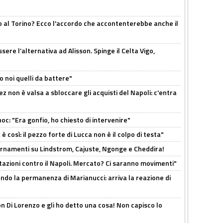
o al Torino? Ecco l'accordo che accontenterebbe anche il
re l’alternativa ad Alisson. Spinge il Celta Vigo,
o noi quelli da battere"
z non è valsa a sbloccare gli acquisti del Napoli: c'entra
c: "Era gonfio, ho chiesto di intervenire"
così: il pezzo forte di Lucca non è il colpo di testa"
iornamenti su Lindstrom, Cajuste, Ngonge e Cheddira!
Rotazioni contro il Napoli. Mercato? Ci saranno movimenti"
cando la permanenza di Marianucci: arriva la reazione di
n Di Lorenzo e gli ho detto una cosa! Non capisco lo