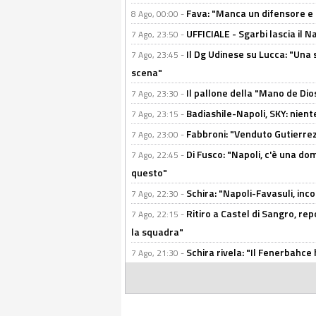
Fava: "Manca un difensore e u
8 Ago, 00:00 -
UFFICIALE - Sgarbi lascia il 
7 Ago, 23:50 -
Il Dg Udinese su Lucca: "Una 
7 Ago, 23:45 -
scena"
Il pallone della "Mano de Dio
7 Ago, 23:30 -
Badiashile-Napoli, SKY: niente
7 Ago, 23:15 -
Fabbroni: "Venduto Gutierrez
7 Ago, 23:00 -
Di Fusco: "Napoli, c'è una d
7 Ago, 22:45 -
questo"
Schira: "Napoli-Favasuli, in
7 Ago, 22:30 -
Ritiro a Castel di Sangro, re
7 Ago, 22:15 -
la squadra"
Schira rivela: "Il Fenerbahce 
7 Ago, 21:30 -