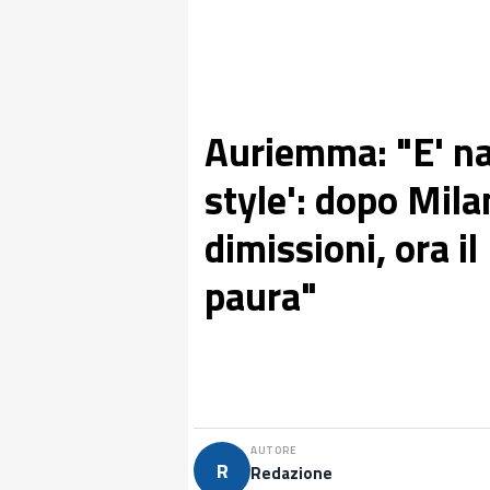
Auriemma: "E' na
style': dopo Mila
dimissioni, ora i
paura"
AUTORE
R
Redazione