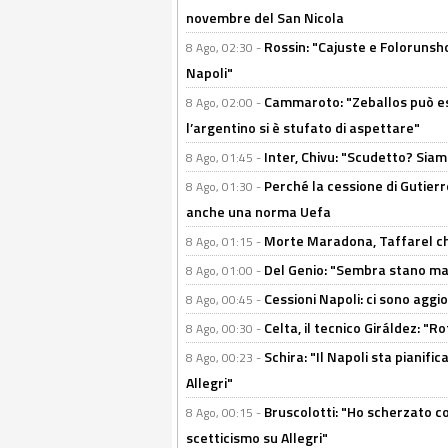
novembre del San Nicola
Rossin: "Cajuste e Folorunsh
8 Ago, 02:30 -
Napoli"
Cammaroto: "Zeballos può esse
8 Ago, 02:00 -
l’argentino si è stufato di aspettare"
Inter, Chivu: "Scudetto? Siam
8 Ago, 01:45 -
Perché la cessione di Gutierre
8 Ago, 01:30 -
anche una norma Uefa
Morte Maradona, Taffarel cho
8 Ago, 01:15 -
Del Genio: "Sembra stano ma è 
8 Ago, 01:00 -
Cessioni Napoli: ci sono agg
8 Ago, 00:45 -
Celta, il tecnico Giráldez: "
8 Ago, 00:30 -
Schira: "Il Napoli sta pianifi
8 Ago, 00:23 -
Allegri"
Bruscolotti: "Ho scherzato co
8 Ago, 00:15 -
scetticismo su Allegri"