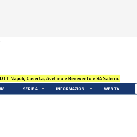
0
 DTT Napoli, Caserta, Avellino e Benevento e 84 Salerno
UM
SERIE A
INFORMAZIONI
WEB TV