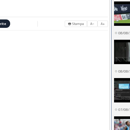
🖶 Stampa
A−
A+
rite
08/08/
08/08/
07/08/