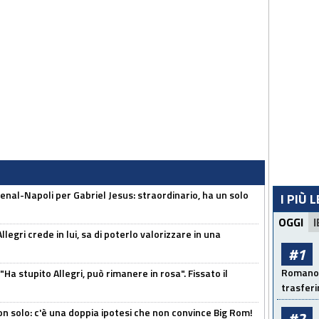
enal-Napoli per Gabriel Jesus: straordinario, ha un solo
I PIÙ 
OGGI
I
legri crede in lui, sa di poterlo valorizzare in una
#1
Romano: 
Ha stupito Allegri, può rimanere in rosa". Fissato il
trasfer
n solo: c'è una doppia ipotesi che non convince Big Rom!
#2