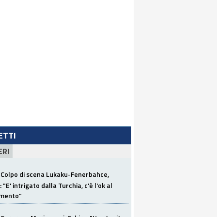
LETTI
ERI
Colpo di scena Lukaku-Fenerbahce,
"E' intrigato dalla Turchia, c'è l'ok al
imento"