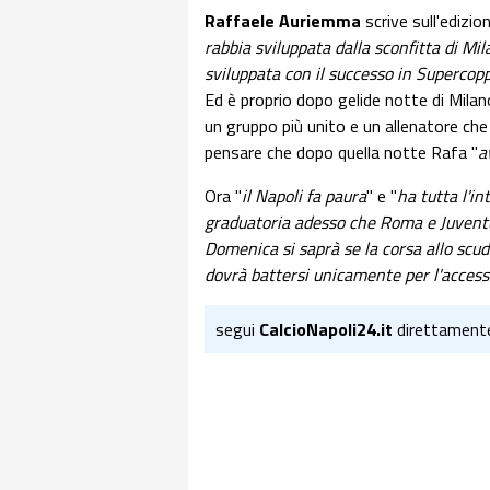
Raffaele Auriemma
scrive sull'edizio
rabbia sviluppata dalla sconfitta di Mi
sviluppata con il successo in Supercopp
Ed è proprio dopo gelide notte di Mila
un gruppo più unito e un allenatore che
pensare che dopo quella notte Rafa "
a
Ora "
il Napoli fa paura
" e "
ha tutta l'in
graduatoria adesso che Roma e Juventu
Domenica si saprà se la corsa allo scud
dovrà battersi unicamente per l'acces
segui
CalcioNapoli24.it
direttament