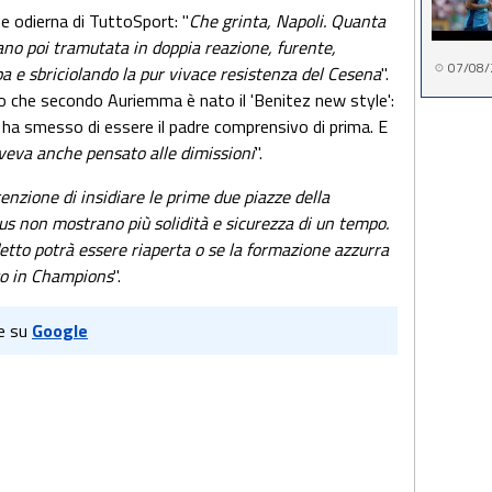
ne odierna di TuttoSport: "
Che grinta, Napoli. Quanta
lano poi tramutata in doppia reazione, furente,
07/08/
a e sbriciolando la pur vivace resistenza del Cesena
".
no che secondo Auriemma è nato il 'Benitez new style':
 ha smesso di essere il padre comprensivo di prima. E
veva anche pensato alle dimissioni
".
tenzione di insidiare le prime due piazze della
s non mostrano più solidità e sicurezza di un tempo.
etto potrà essere riaperta o se la formazione azzurra
so in Champions
".
e su
Google