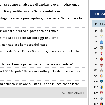
n sostituto all’altezza di capitan Giovanni Di Lorenzo"
Napoli in prestito: va alla Sambenedettese
CLASS
stagione storta può capitare, ma è forte! Si prenderà la
#
Sq
s" all'asta: prezzo di partenza da favola
1º
2º
 intesa dopo i contatti di oggi, le ultime
3º
, non capisco la mossa del Napoli"
4º
omanda da farsi. Senza Maradona, non ci sarebbe tutto
5º
6º
contro settimana prossima per provare a chiudere"
7º
8º
port SSC Napoli: "Neres ha svolto parte della sessione con
9º
10º
ha chiesto Milinkovic-Savic al Napoli! Ecco cosa filtra"
11º
12º
ALTRE NOTIZIE »
13º
14º