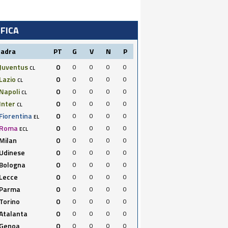
IFICA
uadra
PT
G
V
N
P
Juventus
0
0
0
0
0
CL
Lazio
0
0
0
0
0
CL
Napoli
0
0
0
0
0
CL
Inter
0
0
0
0
0
CL
Fiorentina
0
0
0
0
0
EL
Roma
0
0
0
0
0
ECL
Milan
0
0
0
0
0
Udinese
0
0
0
0
0
Bologna
0
0
0
0
0
Lecce
0
0
0
0
0
Parma
0
0
0
0
0
Torino
0
0
0
0
0
Atalanta
0
0
0
0
0
Genoa
0
0
0
0
0