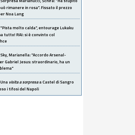
Sorpresa Marianucci, Schira: "Ha stupito
 può rimanere in rosa". Fissato il prezzo
 per Noa Lang
"Pista molto calda", entourage Lukaku
 tutto! RAI: si è convinto col
ahce
Sky, Marianella: "Accordo Arsenal-
er Gabriel Jesus: straordinario, ha un
oblema"
Una
visita a sorpresa
a Castel di Sangro
so i tifosi del Napoli