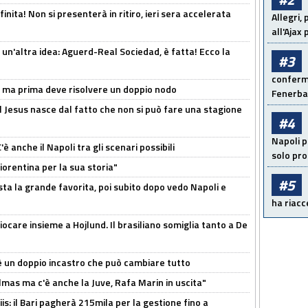
inita! Non si presenterà in ritiro, ieri sera accelerata
Allegri,
all'Ajax
un'altra idea: Aguerd-Real Sociedad, è fatta! Ecco la
#3
conferma
s, ma prima deve risolvere un doppio nodo
Fenerb
l Jesus nasce dal fatto che non si può fare una stagione
#4
Napoli p
 anche il Napoli tra gli scenari possibili
solo pr
orentina per la sua storia"
#5
sta la grande favorita, poi subito dopo vedo Napoli e
ha riacce
iocare insieme a Hojlund. Il brasiliano somiglia tanto a De
'è un doppio incastro che può cambiare tutto
as ma c'è anche la Juve, Rafa Marin in uscita"
: il Bari pagherà 215mila per la gestione fino a