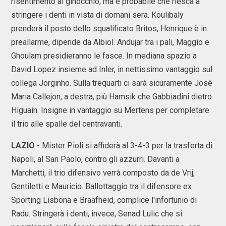
risentimento al ginocchio, ma è probabile che riesca a
stringere i denti in vista di domani sera. Koulibaly
prenderà il posto dello squalificato Britos, Henrique è in
preallarme, dipende da Albiol. Andujar tra i pali, Maggio e
Ghoulam presidieranno le fasce. In mediana spazio a
David Lopez insieme ad Inler, in nettissimo vantaggio sul
collega Jorginho. Sulla trequarti ci sarà sicuramente Josè
Maria Callejon, a destra, più Hamsik che Gabbiadini dietro
Higuain. Insigne in vantaggio su Mertens per completare
il trio alle spalle del centravanti.
LAZIO
- Mister Pioli si affiderà al 3-4-3 per la trasferta di
Napoli, al San Paolo, contro gli azzurri. Davanti a
Marchetti, il trio difensivo verrà composto da de Vrij,
Gentiletti e Mauricio. Ballottaggio tra il difensore ex
Sporting Lisbona e Braafheid, complice l'infortunio di
Radu. Stringerà i denti, invece, Senad Lulic che si