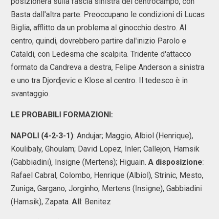
posizionerà sulla fascia sinistra del centrocampo, con
Basta dall'altra parte. Preoccupano le condizioni di Lucas
Biglia, afflitto da un problema al ginocchio destro. Al
centro, quindi, dovrebbero partire dal'inizio Parolo e
Cataldi, con Ledesma che scalpita. Tridente d'attacco
formato da Candreva a destra, Felipe Anderson a sinistra
e uno tra Djordjevic e Klose al centro. Il tedesco è in
svantaggio.
LE PROBABILI FORMAZIONI:
NAPOLI (4-2-3-1)
: Andujar; Maggio, Albiol (Henrique),
Koulibaly, Ghoulam; David Lopez, Inler; Callejon, Hamsik
(Gabbiadini), Insigne (Mertens); Higuain.
A disposizione
:
Rafael Cabral, Colombo, Henrique (Albiol), Strinic, Mesto,
Zuniga, Gargano, Jorginho, Mertens (Insigne), Gabbiadini
(Hamsik), Zapata.
All
: Benitez