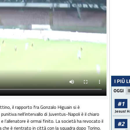
I PIÙ 
OGGI
I
#1
ttino, il rapporto fra Gonzalo Higuain si è
Jesus! H
unitiva nell’intervallo di Juventus-Napoli è il chiaro
e l’allenatore è ormai finito. La società ha revocato il
#2
 che è rientrato in città con la squadra dopo Torino.