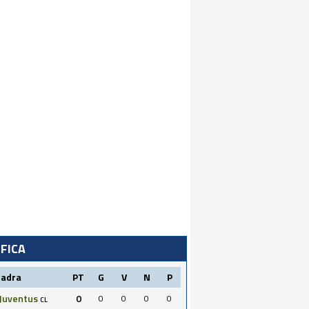
IFICA
uadra
PT
G
V
N
P
Juventus
0
0
0
0
0
CL