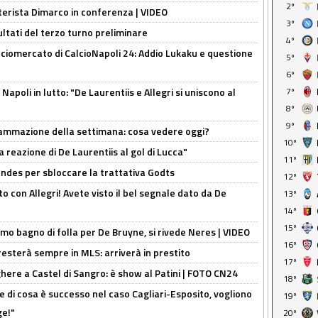
2º
nterista Dimarco in conferenza | VIDEO
3º
ultati del terzo turno preliminare
4º
ciomercato di CalcioNapoli 24: Addio Lukaku e questione
5º
6º
apoli in lutto: "De Laurentiis e Allegri si uniscono al
7º
8º
9º
rammazione della settimana: cosa vedere oggi?
10º
la reazione di De Laurentiis al gol di Lucca"
11º
ndes per sbloccare la trattativa Godts
12º
o con Allegri! Avete visto il bel segnale dato da De
13º
14º
15º
rimo bagno di folla per De Bruyne, si rivede Neres | VIDEO
16º
sterà sempre in MLS: arriverà in prestito
17º
here a Castel di Sangro: è show al Patini | FOTO CN24
18º
 di cosa è successo nel caso Cagliari-Esposito, vogliono
19º
ge!"
20º