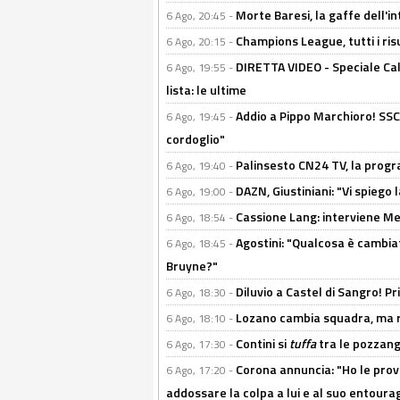
Morte Baresi, la gaffe dell'i
6 Ago, 20:45 -
Champions League, tutti i ris
6 Ago, 20:15 -
DIRETTA VIDEO - Speciale Cal
6 Ago, 19:55 -
lista: le ultime
Addio a Pippo Marchioro! SSC N
6 Ago, 19:45 -
cordoglio"
Palinsesto CN24 TV, la prog
6 Ago, 19:40 -
DAZN, Giustiniani: "Vi spiego 
6 Ago, 19:00 -
Cassione Lang: interviene Me
6 Ago, 18:54 -
Agostini: "Qualcosa è cambiat
6 Ago, 18:45 -
Bruyne?"
Diluvio a Castel di Sangro! P
6 Ago, 18:30 -
Lozano cambia squadra, ma re
6 Ago, 18:10 -
Contini si
tuffa
tra le pozzang
6 Ago, 17:30 -
Corona annuncia: "Ho le prove
6 Ago, 17:20 -
addossare la colpa a lui e al suo entoura