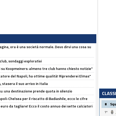
pagina, ora è una società normale. Devo dirvi una cosa su
club, sondaggi esplorativi
ci su Koopmeiners: almeno tre club hanno chiesto notizie"
catore del Napoli, ha ottime qualità! Riprenderei Elmas"
stasera il suo arrivo in Italia
ku: una destinazione prende quota in silenzio
CLASS
oli-Chelsea per il riscatto di Badiashile, ecco le cifre
#
Sq
i euro da tagliare! Ecco il costo annuo dei sette calciatori
1º