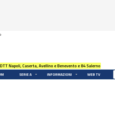
0
 DTT Napoli, Caserta, Avellino e Benevento e 84 Salerno
UM
SERIE A
INFORMAZIONI
WEB TV