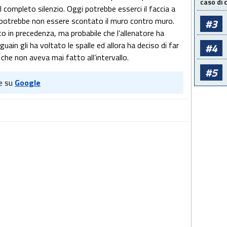
caso di
l completo silenzio. Oggi potrebbe esserci il faccia a
 potrebbe non essere scontato il muro contro muro.
#3
o in precedenza, ma probabile che l’allenatore ha
uain gli ha voltato le spalle ed allora ha deciso di far
#4
che non aveva mai fatto all’intervallo.
#5
e su
Google