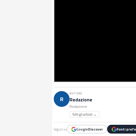
AUTORE
R
Redazione
Redazione
Tutti gli articoli →
Google
Discover
Fonti prefe
Seguici su