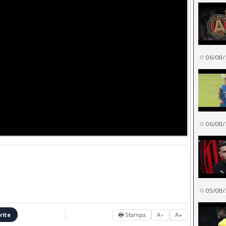
06/08/
06/08/
05/08/
🖶 Stampa
A−
A+
rite