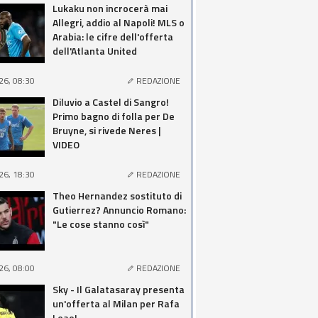
Lukaku non incrocerà mai
Allegri, addio al Napoli! MLS o
Arabia: le cifre dell'offerta
dell'Atlanta United
26, 08:30
REDAZIONE
Diluvio a Castel di Sangro!
Primo bagno di folla per De
Bruyne, si rivede Neres |
VIDEO
26, 18:30
REDAZIONE
Theo Hernandez sostituto di
Gutierrez? Annuncio Romano:
"Le cose stanno così"
26, 08:00
REDAZIONE
Sky - Il Galatasaray presenta
un'offerta al Milan per Rafa
Leao!