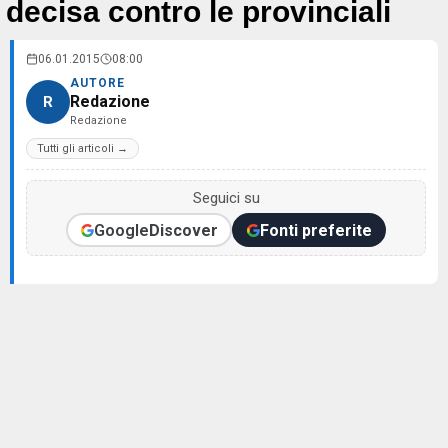
decisa contro le provinciali
06.01.2015
08:00
AUTORE
Redazione
R
Redazione
Tutti gli articoli →
Seguici su
Google
Discover
Fonti preferite