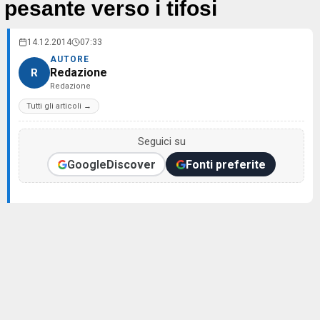
pesante verso i tifosi
14.12.2014
07:33
AUTORE
Redazione
R
Redazione
Tutti gli articoli →
Seguici su
Google
Discover
Fonti preferite