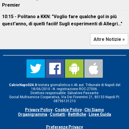
Premier
10:15 - Politano a KKN: "Voglio fare qualche gol in più
quest'anno, di quelli facili! Sugli esperimenti di Allegri..."
Altre Notizie »
CalcioNapoli24.it
testata giornalistica n.46 aut. Tribunale di Napoli del
18/06/2010 - N. registrazione ROC-27006.
Direttore responsabile: Salvatore Passante
Social Multiservice Cooperativa, Via Dei Fiorentini 21, 80133 Napoli P.I.
08796131210
Privacy Policy
Cookie Policy
Chi Siamo
-
-
Organigramma
Contatti
Rettifiche
Linee Guida
-
-
-
Preferenze Privacy