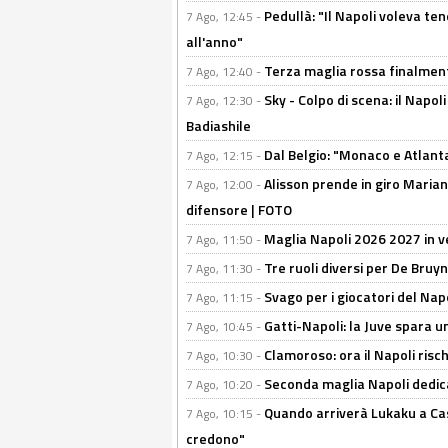
Pedullà: "Il Napoli voleva te
7 Ago, 12:45 -
all'anno"
Terza maglia rossa finalment
7 Ago, 12:40 -
Sky - Colpo di scena: il Napo
7 Ago, 12:30 -
Badiashile
Dal Belgio: "Monaco e Atlant
7 Ago, 12:15 -
Alisson prende in giro Marianu
7 Ago, 12:00 -
difensore | FOTO
Maglia Napoli 2026 2027 in ve
7 Ago, 11:50 -
Tre ruoli diversi per De Bru
7 Ago, 11:30 -
Svago per i giocatori del Nap
7 Ago, 11:15 -
Gatti-Napoli: la Juve spara 
7 Ago, 10:45 -
Clamoroso: ora il Napoli risch
7 Ago, 10:30 -
Seconda maglia Napoli dedica
7 Ago, 10:20 -
Quando arriverà Lukaku a Cast
7 Ago, 10:15 -
credono"