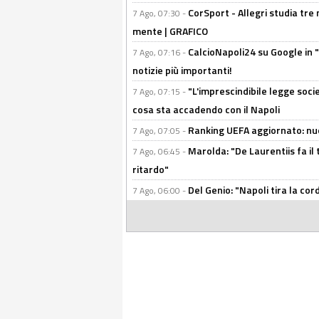
CorSport - Allegri studia tre 
7 Ago, 07:30 -
mente | GRAFICO
CalcioNapoli24 su Google in "
7 Ago, 07:16 -
notizie più importanti!
"L'imprescindibile legge socie
7 Ago, 07:15 -
cosa sta accadendo con il Napoli
Ranking UEFA aggiornato: nuov
7 Ago, 07:05 -
Marolda: "De Laurentiis fa il 
7 Ago, 06:45 -
ritardo"
Del Genio: "Napoli tira la co
7 Ago, 06:00 -