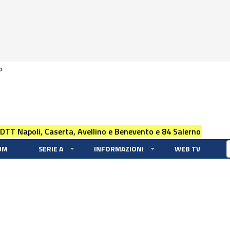
0
 DTT Napoli, Caserta, Avellino e Benevento e 84 Salerno
UM
SERIE A
INFORMAZIONI
WEB TV