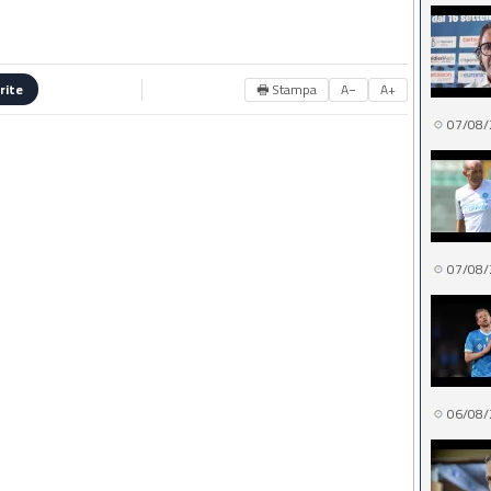
🖶 Stampa
A−
A+
rite
07/08/
07/08/
06/08/