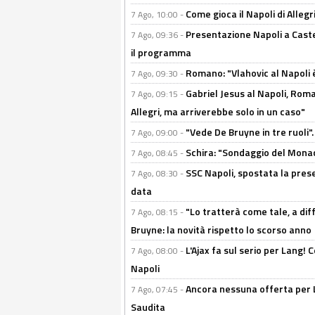
Come gioca il Napoli di Alleg
7 Ago, 10:00 -
Presentazione Napoli a Castel
7 Ago, 09:36 -
il programma
Romano: "Vlahovic al Napoli 
7 Ago, 09:30 -
Gabriel Jesus al Napoli, Rom
7 Ago, 09:15 -
Allegri, ma arriverebbe solo in un caso"
"Vede De Bruyne in tre ruoli".
7 Ago, 09:00 -
Schira: "Sondaggio del Monac
7 Ago, 08:45 -
SSC Napoli, spostata la pres
7 Ago, 08:30 -
data
"Lo tratterà come tale, a dif
7 Ago, 08:15 -
Bruyne: la novità rispetto lo scorso anno
L'Ajax fa sul serio per Lang! C
7 Ago, 08:00 -
Napoli
Ancora nessuna offerta per Lu
7 Ago, 07:45 -
Saudita