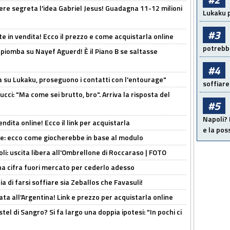
nere segreta l'idea Gabriel Jesus! Guadagna 11-12 milioni
Lukaku p
#3
e in vendita! Ecco il prezzo e come acquistarla online
potrebbe
li piomba su Nayef Aguerd! È il Piano B se saltasse
#4
a su Lukaku, proseguono i contatti con l'entourage"
soffiare
cci: "Ma come sei brutto, bro". Arriva la risposta del
#5
Napoli? 
ndita online! Ecco il link per acquistarla
e la pos
yne: ecco come giocherebbe in base al modulo
oli: uscita libera all'Ombrellone di Roccaraso | FOTO
una cifra fuori mercato per cederlo adesso
ia di farsi soffiare sia Zeballos che Favasuli!
ta all'Argentina! Link e prezzo per acquistarla online
el di Sangro? Si fa largo una doppia ipotesi: "In pochi ci