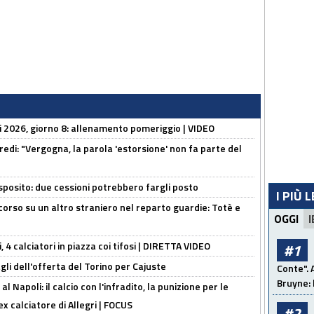
li 2026, giorno 8: allenamento pomeriggio | VIDEO
redi: "Vergogna, la parola 'estorsione' non fa parte del
sposito: due cessioni potrebbero fargli posto
I PIÙ 
 corso su un altro straniero nel reparto guardie: Totè e
OGGI
I
, 4 calciatori in piazza coi tifosi | DIRETTA VIDEO
#1
gli dell'offerta del Torino per Cajuste
Conte". 
Bruyne: 
 Napoli: il calcio con l'infradito, la punizione per le
ex calciatore di Allegri | FOCUS
#2