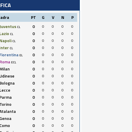
IFICA
uadra
PT
G
V
N
P
Juventus
0
0
0
0
0
CL
Lazio
0
0
0
0
0
CL
Napoli
0
0
0
0
0
CL
Inter
0
0
0
0
0
CL
Fiorentina
0
0
0
0
0
EL
Roma
0
0
0
0
0
ECL
Milan
0
0
0
0
0
Udinese
0
0
0
0
0
Bologna
0
0
0
0
0
Lecce
0
0
0
0
0
Parma
0
0
0
0
0
Torino
0
0
0
0
0
Atalanta
0
0
0
0
0
Genoa
0
0
0
0
0
Como
0
0
0
0
0