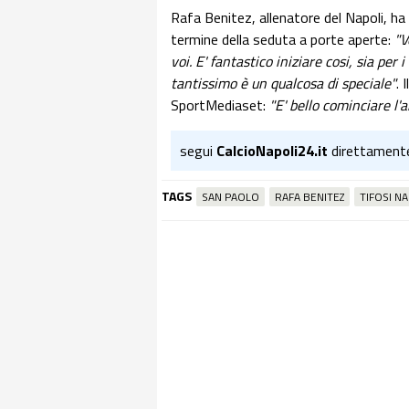
Rafa Benitez, allenatore del Napoli, ha 
termine della seduta a porte aperte:
"V
voi. E' fantastico iniziare cosi, sia per
tantissimo è un qualcosa di speciale"
. 
SportMediaset:
"
E' bello cominciare l'a
segui
CalcioNapoli24.it
direttament
TAGS
SAN PAOLO
RAFA BENITEZ
TIFOSI NA