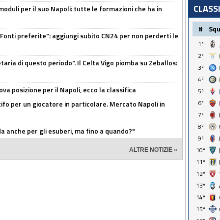
CLASS
moduli per il suo Napoli: tutte le formazioni che ha in
#
Sq
Fonti preferite": aggiungi subito CN24 per non perderti le
1º
2º
taria di questo periodo". Il Celta Vigo piomba su Zeballos:
3º
4º
a posizione per il Napoli, ecco la classifica
5º
6º
tifo per un giocatore in particolare. Mercato Napoli in
7º
8º
rda anche per gli esuberi, ma fino a quando?"
9º
10º
ALTRE NOTIZIE »
11º
12º
13º
14º
15º