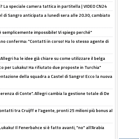
ri? La speciale camera tattica in partitella | VIDEO CN24
 di Sangro anticipata a lunedì sera alle 20.30, cambiato
è semplicemente impossibile! Vi spiego perché"
ano conferma: "Contatti in corso! Ha lo stesso agente di
 Allegri ha le idee già chiare su come utilizzare il belga
o per Lukaku! Ha rifiutato due proposte in Turchia"
entazione della squadra a Castel di Sangro! Ecco la nuova
ferenza di Conte". Allegri cambia la gestione totale di De
ontatti tra Cruijff e l'agente, pronti 25 milioni più bonus al
kaku! Il Fenerbahce si è fatto avanti, "no" all'Arabia