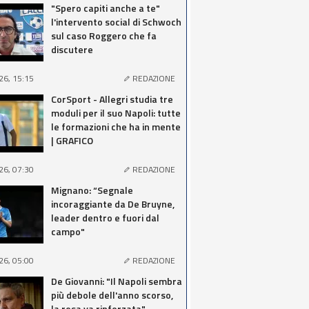
"Spero capiti anche a te"
l'intervento social di Schwoch
sul caso Roggero che fa
discutere
26, 15:15
REDAZIONE
CorSport - Allegri studia tre
moduli per il suo Napoli: tutte
le formazioni che ha in mente
| GRAFICO
26, 07:30
REDAZIONE
Mignano: “Segnale
incoraggiante da De Bruyne,
leader dentro e fuori dal
campo"
26, 05:00
REDAZIONE
De Giovanni: "Il Napoli sembra
più debole dell'anno scorso,
la rosa va rinforzata"