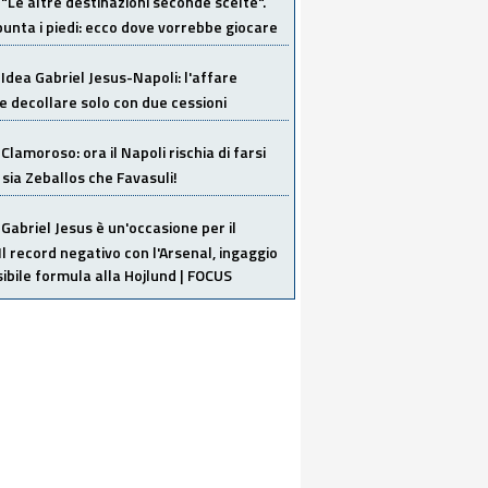
"Le altre destinazioni seconde scelte".
unta i piedi: ecco dove vorrebbe giocare
Idea Gabriel Jesus-Napoli: l'affare
 decollare solo con due cessioni
Clamoroso: ora il Napoli rischia di farsi
 sia Zeballos che Favasuli!
Gabriel Jesus è un'occasione per il
Il record negativo con l'Arsenal, ingaggio
sibile formula alla Hojlund | FOCUS