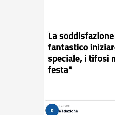
La soddisfazione 
fantastico inizia
speciale, i tifos
festa"
AUTORE
R
Redazione