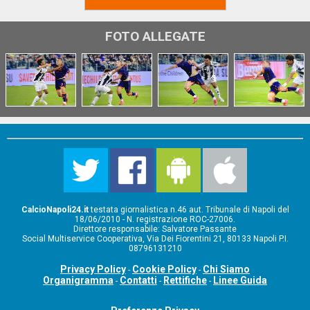
FOTO ALLEGATE
CalcioNapoli24.it
testata giornalistica n.46 aut. Tribunale di Napoli del
18/06/2010 - N. registrazione ROC-27006.
Direttore responsabile: Salvatore Passante
Social Multiservice Cooperativa, Via Dei Fiorentini 21, 80133 Napoli P.I.
08796131210
Privacy Policy
Cookie Policy
Chi Siamo
-
-
Organigramma
Contatti
Rettifiche
Linee Guida
-
-
-