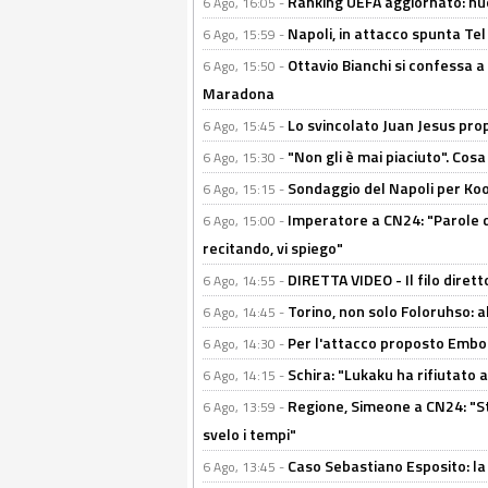
Ranking UEFA aggiornato: nuov
6 Ago, 16:05 -
Napoli, in attacco spunta Tel
6 Ago, 15:59 -
Ottavio Bianchi si confessa a 
6 Ago, 15:50 -
Maradona
Lo svincolato Juan Jesus prop
6 Ago, 15:45 -
"Non gli è mai piaciuto". Cosa
6 Ago, 15:30 -
Sondaggio del Napoli per Koop
6 Ago, 15:15 -
Imperatore a CN24: "Parole d
6 Ago, 15:00 -
recitando, vi spiego"
DIRETTA VIDEO - Il filo dirett
6 Ago, 14:55 -
Torino, non solo Foloruhso: a
6 Ago, 14:45 -
Per l'attacco proposto Embolo
6 Ago, 14:30 -
Schira: "Lukaku ha rifiutato 
6 Ago, 14:15 -
Regione, Simeone a CN24: "St
6 Ago, 13:59 -
svelo i tempi"
Caso Sebastiano Esposito: la v
6 Ago, 13:45 -