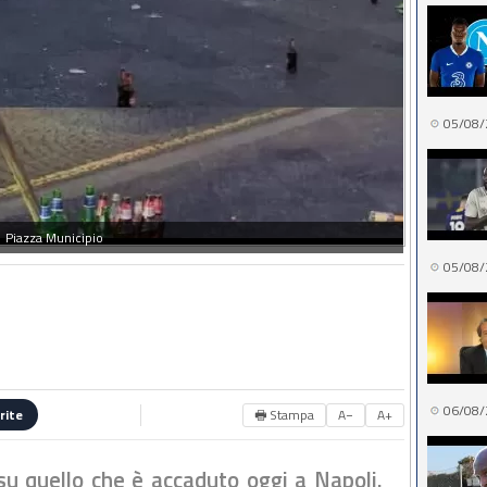
05/08/
Piazza Municipio
05/08/
06/08/
🖶 Stampa
A−
A+
rite
 su quello che è accaduto oggi a Napoli.