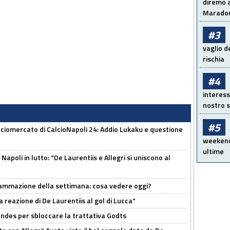
diremo a
Maradon
#3
vaglio d
rischia
#4
interess
nostro s
#5
ciomercato di CalcioNapoli 24: Addio Lukaku e questione
weekend!
ultime
apoli in lutto: "De Laurentiis e Allegri si uniscono al
rammazione della settimana: cosa vedere oggi?
la reazione di De Laurentiis al gol di Lucca"
ndes per sbloccare la trattativa Godts