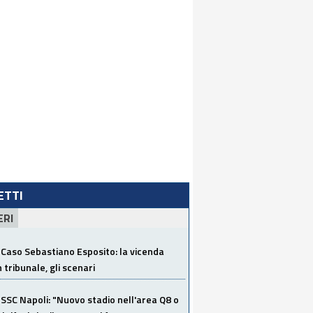
LETTI
ERI
Caso Sebastiano Esposito: la vicenda
n tribunale, gli scenari
SSC Napoli: "Nuovo stadio nell'area Q8 o