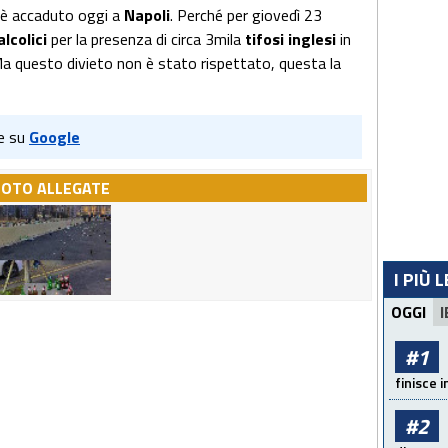
e è accaduto oggi a
Napoli
. Perché per giovedì 23
alcolici
per la presenza di circa 3mila
tifosi inglesi
in
Ma questo divieto non è stato rispettato, questa la
e su
Google
FOTO ALLEGATE
I PIÙ 
OGGI
I
#1
finisce i
#2