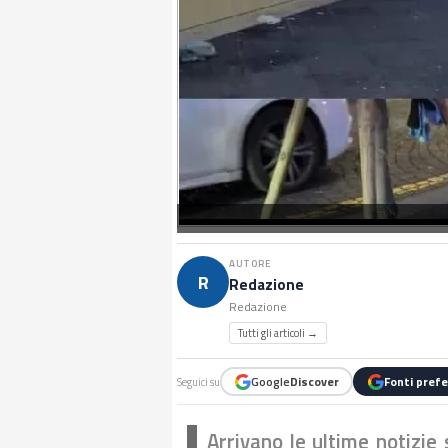
AUTORE
R
Redazione
Redazione
Tutti gli articoli →
Google
Discover
Fonti prefe
Seguici su
Arrivano le ultime notizie