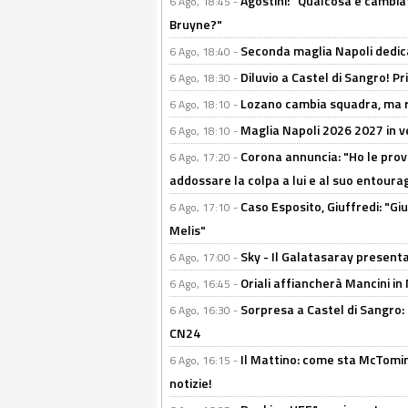
Agostini: "Qualcosa è cambiat
6 Ago, 18:45 -
Bruyne?"
Seconda maglia Napoli dedica
6 Ago, 18:40 -
Diluvio a Castel di Sangro! P
6 Ago, 18:30 -
Lozano cambia squadra, ma re
6 Ago, 18:10 -
Maglia Napoli 2026 2027 in ve
6 Ago, 18:10 -
Corona annuncia: "Ho le prove
6 Ago, 17:20 -
addossare la colpa a lui e al suo entoura
Caso Esposito, Giuffredi: "Giu
6 Ago, 17:10 -
Melis"
Sky - Il Galatasaray presenta
6 Ago, 17:00 -
Oriali affiancherà Mancini in 
6 Ago, 16:45 -
Sorpresa a Castel di Sangro:
6 Ago, 16:30 -
CN24
Il Mattino: come sta McTomi
6 Ago, 16:15 -
notizie!