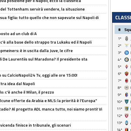
a posizione per il Napoli, ecco la classifica
 del Tottenham: servirà vendere, la situazione
CLASS
sua figlia: tutto quello che non sapevate sul Napoli di
#
Sq
osto ad un club di A
1º
 c'è alla base dello strappo tra Lukaku ed il Napoli
2º
meiners: è in uscita dalla Juve, le cifre
3º
i De Laurentiis sul Maradona? Il presidente sta
4º
5º
6º
o su CalcioNapoli24 Tv, oggi alle ore 15:00!
7º
ltra idea dal Napoli
8º
: c'è anche il Milan, il prezzo
9º
alcune offerte da Arabia e MLS: la priorità è l'Europa"
10º
adio? Al progetto ADL manca tutto, noi siamo pronti! Vi
11º
12º
13º
icenda finisce in tribunale, gli scenari
14º