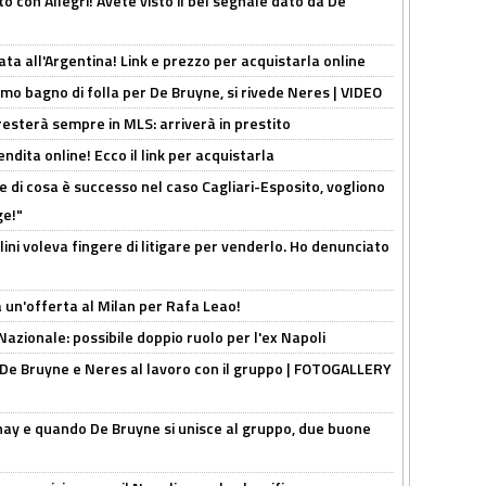
o con Allegri! Avete visto il bel segnale dato da De
ta all'Argentina! Link e prezzo per acquistarla online
rimo bagno di folla per De Bruyne, si rivede Neres | VIDEO
sterà sempre in MLS: arriverà in prestito
ndita online! Ecco il link per acquistarla
 di cosa è successo nel caso Cagliari-Esposito, vogliono
ge!"
lini voleva fingere di litigare per venderlo. Ho denunciato
 un'offerta al Milan per Rafa Leao!
Nazionale: possibile doppio ruolo per l'ex Napoli
 De Bruyne e Neres al lavoro con il gruppo | FOTOGALLERY
nay e quando De Bruyne si unisce al gruppo, due buone