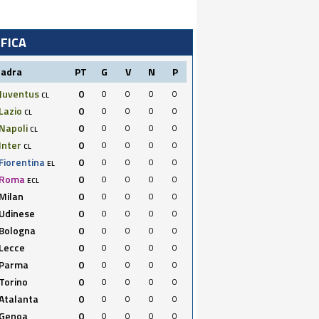
IFICA
uadra
PT
G
V
N
P
Juventus
0
0
0
0
0
CL
Lazio
0
0
0
0
0
CL
Napoli
0
0
0
0
0
CL
Inter
0
0
0
0
0
CL
Fiorentina
0
0
0
0
0
EL
Roma
0
0
0
0
0
ECL
Milan
0
0
0
0
0
Udinese
0
0
0
0
0
Bologna
0
0
0
0
0
Lecce
0
0
0
0
0
Parma
0
0
0
0
0
Torino
0
0
0
0
0
Atalanta
0
0
0
0
0
Genoa
0
0
0
0
0